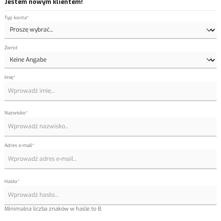
Jestem nowym klientem!
Dane osobowe
Typ konta*
Zwrot
Imię*
Nazwisko*
Adres e-mail*
Hasło*
Minimalna liczba znaków w haśle to 8.