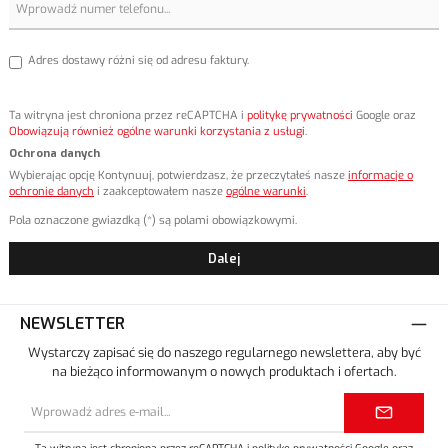
Adres dostawy różni się od adresu faktury.
Ta witryna jest chroniona przez reCAPTCHA i
politykę prywatności
Google oraz
Obowiązują również ogólne warunki korzystania z usługi
.
Ochrona danych
Wybierając opcję Kontynuuj, potwierdzasz, że przeczytałeś nasze
informacje o
ochronie danych
i zaakceptowałem nasze
ogólne warunki
.
Pola oznaczone gwiazdką (*) są polami obowiązkowymi.
Dalej
NEWSLETTER
Wystarczy zapisać się do naszego regularnego newslettera, aby być
na bieżąco informowanym o nowych produktach i ofertach.
Adres
e-
mail*
Ta witryna jest chroniona przez reCAPTCHA i
politykę prywatności
Google oraz