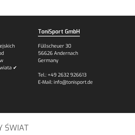
ToniSport GmbH
ejskich
Füllscheuer 30
od
56626 Andernach
ów
Germany
wiata ✔
Tel.: +49 2632 926613
E-Mail: info@tonisport.de
Y ŚWIAT