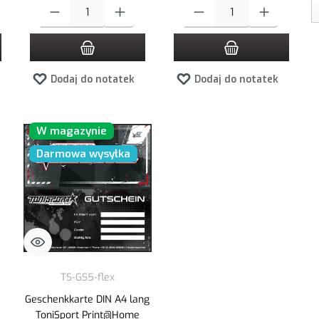
ądaną ilość lub użyj przycisków, aby zwiększyć lub zmniejszyć ilość.
Ilość produktu: Wprowadź żądaną ilość lub użyj przycisków, aby zwiększ
Ilość produktu: Wprowadź żądaną i
Dodaj do notatek
Dodaj do notatek
W magazynie
Darmowa wysyłka
TS-GS5-flex
Geschenkkarte DIN A4 lang
ToniSport Print@Home