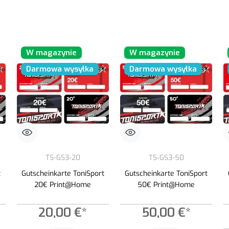
W magazynie
W magazynie
Darmowa wysyłka
Darmowa wysyłka
TS-GS3-20
TS-GS3-50
t
Gutscheinkarte ToniSport
Gutscheinkarte ToniSport
20€ Print@Home
50€ Print@Home
20,00 €*
50,00 €*