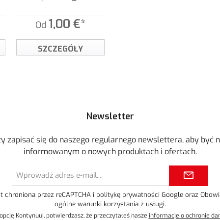
1,00 €*
Od
SZCZEGÓŁY
Newsletter
y zapisać się do naszego regularnego newslettera, aby być n
informowanym o nowych produktach i ofertach.
Adres
e-
mail*
est chroniona przez reCAPTCHA i
politykę prywatności
Google oraz
Obowi
ogólne warunki korzystania z usługi
.
opcję Kontynuuj, potwierdzasz, że przeczytałeś nasze
informacje o ochronie da