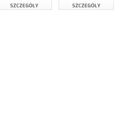
yć lub zmniejszyć ilość.
lość lub użyj przycisków, aby zwiększyć lub zmniejszyć ilość.
SZCZEGÓŁY
SZCZEGÓŁY