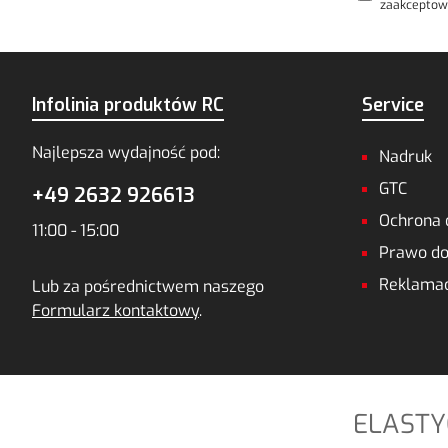
zaakceptow
Infolinia produktów RC
Service
Najlepsza wydajność pod:
Nadruk
GTC
+49 2632 926613
Ochrona 
11:00 - 15:00
Prawo do
Reklamac
Lub za pośrednictwem naszego
Formularz kontaktowy
.
ELASTY