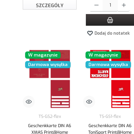
Ilość produktu: Wprowadź ż
SZCZEGÓŁY
Dodaj do notatek
W magazynie
W magazynie
Darmowa wysyłka
Darmowa wysyłka
TS-GS2-flex
TS-GS1-flex
Geschenkkarte DIN A6
Geschenkkarte DIN A6
XMAS Print@Home
ToniSport Print@Home