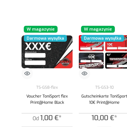
W magazynie
W magazynie
Darmowa wysyłka
Darmowa wysyłka
TS-GS8-flex
TS-GS3-10
Voucher ToniSport flex
Gutscheinkarte ToniSpor
Print@Home Black
10€ Print@Home
1,00 €*
10,00 €*
Od