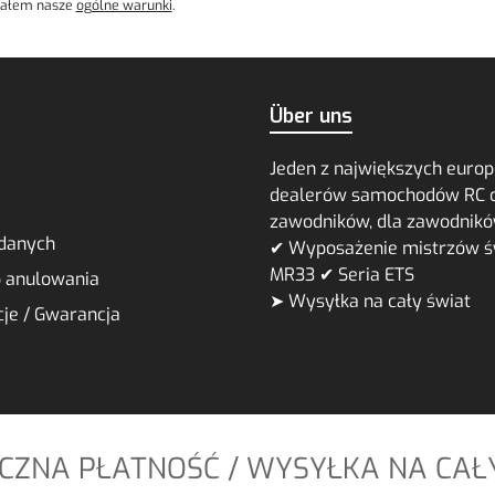
ałem nasze
ogólne warunki
.
Über uns
Jeden z największych europ
dealerów samochodów RC 
zawodników, dla zawodnik
danych
✔ Wyposażenie mistrzów ś
MR33 ✔ Seria ETS
 anulowania
➤ Wysyłka na cały świat
je / Gwarancja
CZNA PŁATNOŚĆ / WYSYŁKA NA CAŁ