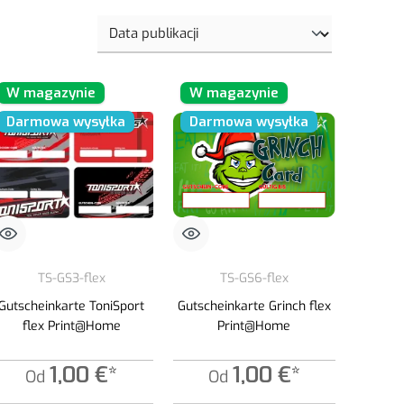
W magazynie
W magazynie
Darmowa wysyłka
Darmowa wysyłka
TS-GS3-flex
TS-GS6-flex
Gutscheinkarte ToniSport
Gutscheinkarte Grinch flex
flex Print@Home
Print@Home
1,00 €*
1,00 €*
Od
Od