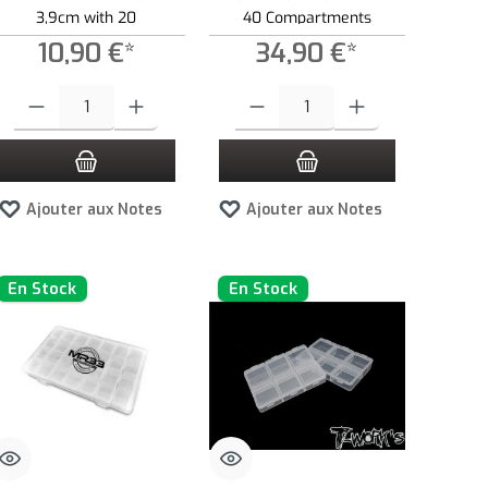
3,9cm with 20
40 Compartments
Compartments -
10,90 €*
34,90 €*
Transparent
tité.
ns pour augmenter ou diminuer la quantité.
ntité souhaitée ou utilisez les boutons pour augmenter ou diminuer la quantité.
Quantité de produit : Entrez la quantité souhaitée ou utilisez les boutons pour 
Quantité de produit : Entrez la quantité so
Ajouter aux Notes
Ajouter aux Notes
En Stock
En Stock