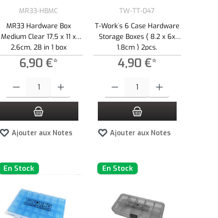
MR33-HBMC
TW-TT-047
MR33 Hardware Box
T-Work´s 6 Case Hardware
Medium Clear 17,5 x 11 x
Storage Boxes ( 8.2 x 6x
2,6cm, 28 in 1 box
1.8cm ) 2pcs.
6,90 €*
4,90 €*
tité.
ns pour augmenter ou diminuer la quantité.
ntité souhaitée ou utilisez les boutons pour augmenter ou diminuer la quantité.
Quantité de produit : Entrez la quantité souhaitée ou utilisez les boutons pour 
Quantité de produit : Entrez la quantité so
Ajouter aux Notes
Ajouter aux Notes
En Stock
En Stock