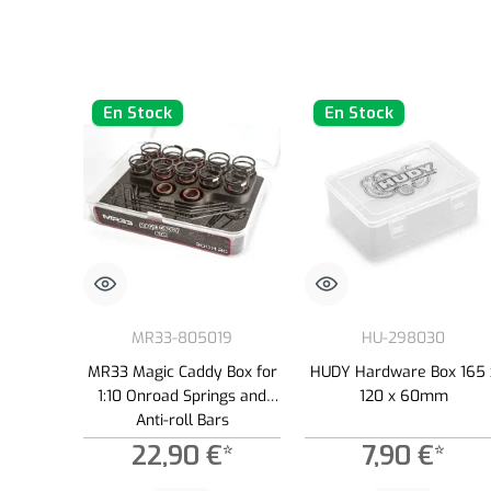
En Stock
En Stock
MR33-805019
HU-298030
MR33 Magic Caddy Box for
HUDY Hardware Box 165 
1:10 Onroad Springs and
120 x 60mm
Anti-roll Bars
(Mugen/ARC/Xray/Schuma
22,90 €*
7,90 €*
cher)