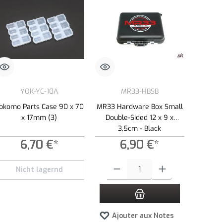
YOK-YC-10A
MR33-HBSB
okomo Parts Case 90 x 70
MR33 Hardware Box Small
x 17mm (3)
Double-Sided 12 x 9 x
3,5cm - Black
6,70 €*
6,90 €*
Quantité de produit : Entrez la quantité so
Nicht lagernd
Ajouter aux Notes