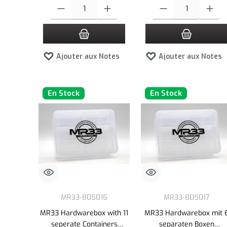
Quantité de produit : Entrez la quantité souhaitée ou utilisez l
Quantité de produit : Entre
Ajouter aux Notes
Ajouter aux Notes
En Stock
En Stock
MR33-805016
MR33-805017
MR33 Hardwarebox with 11
MR33 Hardwarebox mit 
seperate Containers
separaten Boxen