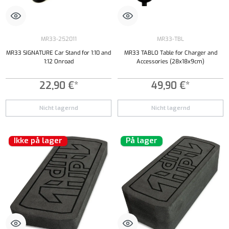
MR33-252011
MR33-TBL
MR33 SIGNATURE Car Stand for 1:10 and
MR33 TABLO Table for Charger and
1:12 Onroad
Accessories (28x18x9cm)
22,90 €*
49,90 €*
Nicht lagernd
Nicht lagernd
Ikke på lager
På lager