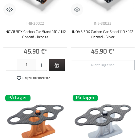
IN8-30022
IN8-30023
INOV8 3DX Carbon Car Stand 1:10 / 1:12
INOV8 3DX Carbon Car Stand 1:10 / 1:12
Onroad - Bronze
Onroad - Silver
45,90 €*
45,90 €*
Produktmængde: Indtast det ønskede beløb, eller brug knapperne til at øge eller formindsk
Nicht lagernd
Føj til huskeliste
På lager
På lager