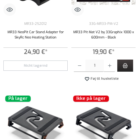
MR33-252012
33G-MR33-PM-V2
MR33 NeoPit Car Stand Adapter for
MR33 Pit Mat V2 by 33Graphix 1000 x
SkyRc Neo Heating Station
600mm - Black
24,90 €*
19,90 €*
Produktmængde: Indtast det ønskede beløb, e
Nicht lagernd
Føj til huskeliste
På lager
Ikke på lager