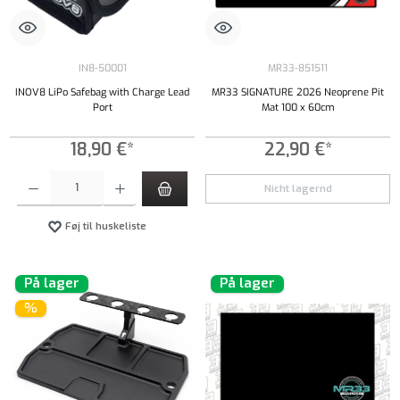
IN8-50001
MR33-851511
INOV8 LiPo Safebag with Charge Lead
MR33 SIGNATURE 2026 Neoprene Pit
Port
Mat 100 x 60cm
18,90 €*
22,90 €*
Produktmængde: Indtast det ønskede beløb, eller brug knapperne til at øge eller formindsk
Nicht lagernd
Føj til huskeliste
På lager
På lager
%