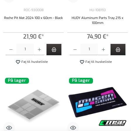
ROC-930008
HU-108193
Roche Pit Mat 2024 100 x 60cm - Black
HUDY Aluminum Parts Tray 215 x
100mm
21,90 €*
74,90 €*
Produktmængde: Indtast det ønskede beløb, eller brug knapperne til at øge eller formindsk
Produktmængde: Indtast det ønskede beløb, e
Føj til huskeliste
Føj til huskeliste
På lager
På lager