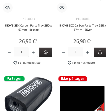
IN8-30014
IN8-30015
INOV8 3DX Carbon Parts Tray 250 x
INOV8 3DX Carbon Parts Tray 250 x
67mm - Bronze
67mm - Silver
26,90 €*
26,90 €*
Produktmængde: Indtast det ønskede beløb, eller brug knapperne til at øge eller formindsk
Produktmængde: Indtast det ønskede beløb, e
Føj til huskeliste
Føj til huskeliste
På lager
Ikke på lager