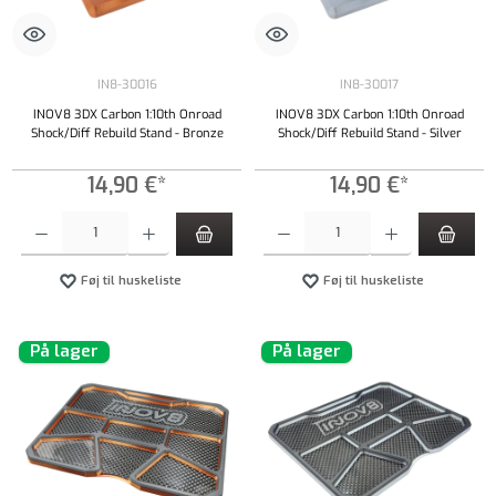
IN8-30016
IN8-30017
INOV8 3DX Carbon 1:10th Onroad
INOV8 3DX Carbon 1:10th Onroad
Shock/Diff Rebuild Stand - Bronze
Shock/Diff Rebuild Stand - Silver
14,90 €*
14,90 €*
Produktmængde: Indtast det ønskede beløb, eller brug knapperne til at øge eller formindsk
Produktmængde: Indtast det ønskede beløb, e
Føj til huskeliste
Føj til huskeliste
På lager
På lager