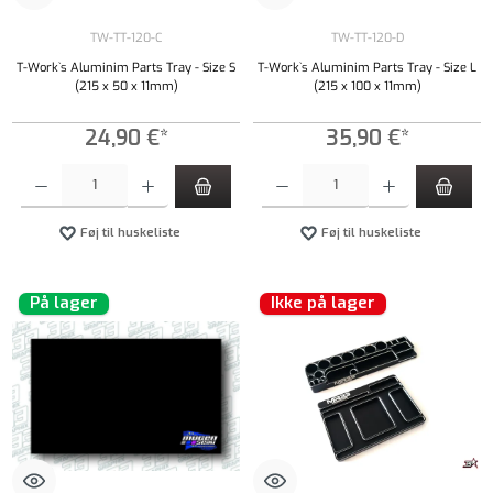
TW-TT-120-C
TW-TT-120-D
T-Work`s Aluminim Parts Tray - Size S
T-Work`s Aluminim Parts Tray - Size L
(215 x 50 x 11mm)
(215 x 100 x 11mm)
24,90 €*
35,90 €*
Produktmængde: Indtast det ønskede beløb, eller brug knapperne til at øge eller formindsk
Produktmængde: Indtast det ønskede beløb, e
Føj til huskeliste
Føj til huskeliste
På lager
Ikke på lager