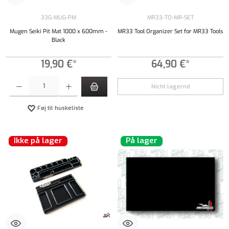
33G-MUG-PM
MR33-TO-MR-SET
Mugen Seiki Pit Mat 1000 x 600mm -
MR33 Tool Organizer Set for MR33 Tools
Black
19,90 €*
64,90 €*
Produktmængde: Indtast det ønskede beløb, eller brug knapperne til at øge eller formindsk
Nicht lagernd
Føj til huskeliste
Ikke på lager
På lager