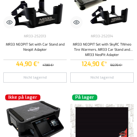
MR33-252013
MR33-252014
MR33 NEOPIT Set with Car Stand and
MR33 NEOPIT Set with SkyRC TWneo
Neopit Adapter
Tire Warmers, MR33 Car Stand and
MR33 NeoPit Adapter
44,90 €*
124,90 €*
47,80 €*
132,70 €*
Nicht lagernd
Nicht lagernd
Ikke på lager
På lager