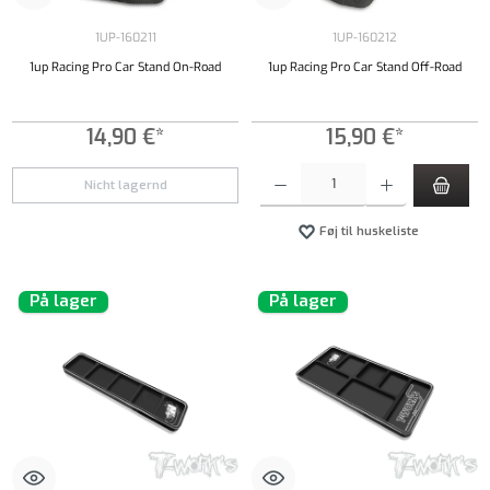
1UP-160211
1UP-160212
1up Racing Pro Car Stand On-Road
1up Racing Pro Car Stand Off-Road
14,90 €*
15,90 €*
Produktmængde: Indtast det ønskede beløb, e
Nicht lagernd
Føj til huskeliste
På lager
På lager