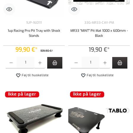
1UP-160111
33G-MR33-CAY-PM
1up Racing Pro Pit Tray with Shock
MR33 "MINT" Pit Mat 1000 x 600mm -
Stands
Black
99,90 €*
19,90 €*
109,90 €*
Produktmængde: Indtast det ønskede beløb, eller brug knapperne til at øge eller formindsk
Produktmængde: Indtast det ønskede beløb, e
Føj til huskeliste
Føj til huskeliste
Ikke på lager
Ikke på lager