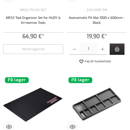
MR33-TO-HU-SET
33G-AWE-PM
MR33 Tool Organizer Set for HUDY &
Awesomatix Pit Mat 1000 x 600mm -
Arrowmax Tools
Black
64,90 €*
19,90 €*
Produktmængde: Indtast det ønskede beløb, e
Nicht lagernd
Føj til huskeliste
På lager
På lager