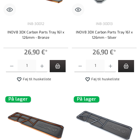
IN8-30012
IN8-30013
INOV8 3DX Carbon Parts Tray 161 x
INOV8 3DX Carbon Parts Tray 161 x
126mm - Bronze
126mm - Silver
26,90 €*
26,90 €*
Produktmængde: Indtast det ønskede beløb, eller brug knapperne til at øge eller formindsk
Produktmængde: Indtast det ønskede beløb, e
Føj til huskeliste
Føj til huskeliste
På lager
På lager