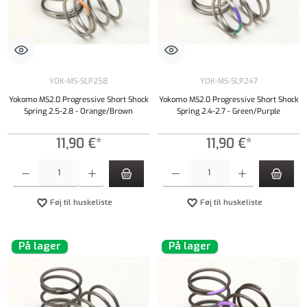
YOK-MS-SLP258
YOK-MS-SLP247
Yokomo MS2.0 Progressive Short Shock
Yokomo MS2.0 Progressive Short Shock
Spring 2.5-2.8 - Orange/Brown
Spring 2.4-2.7 - Green/Purple
11,90 €*
11,90 €*
Produktmængde: Indtast det ønskede beløb, eller brug knapperne til at øge eller formindsk
Produktmængde: Indtast det ønskede beløb, e
Føj til huskeliste
Føj til huskeliste
På lager
På lager