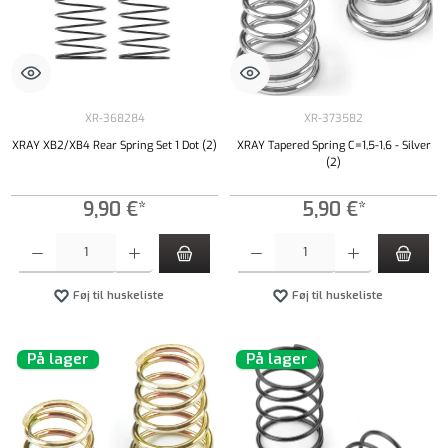
XR-368284
XR-373582
XRAY XB2/XB4 Rear Spring Set 1 Dot (2)
XRAY Tapered Spring C=1,5-1,6 - Silver
(2)
9,90 €*
5,90 €*
Produktmængde: Indtast det ønskede beløb, eller brug knapperne til at øge eller formindsk
Produktmængde: Indtast det ønskede beløb, e
Føj til huskeliste
Føj til huskeliste
På lager
På lager