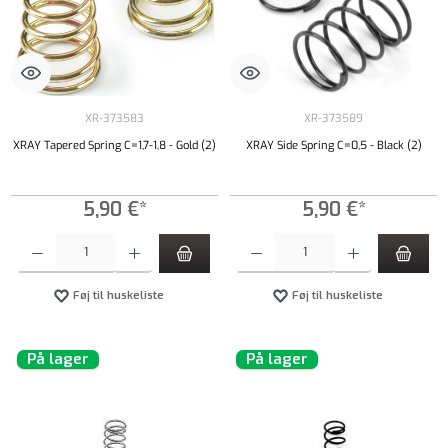
XR-373583
XR-373589
XRAY Tapered Spring C=1,7-1,8 - Gold (2)
XRAY Side Spring C=0,5 - Black (2)
5,90 €*
5,90 €*
Produktmængde: Indtast det ønskede beløb, eller brug knapperne til at øge eller formindsk
Produktmængde: Indtast det ønskede beløb, e
Føj til huskeliste
Føj til huskeliste
På lager
På lager