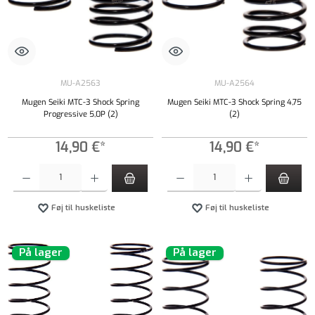
MU-A2563
MU-A2564
Mugen Seiki MTC-3 Shock Spring
Mugen Seiki MTC-3 Shock Spring 4,75
Progressive 5,0P (2)
(2)
14,90 €*
14,90 €*
Produktmængde: Indtast det ønskede beløb, eller brug knapperne til at øge eller formindsk
Produktmængde: Indtast det ønskede beløb, e
Føj til huskeliste
Føj til huskeliste
På lager
På lager