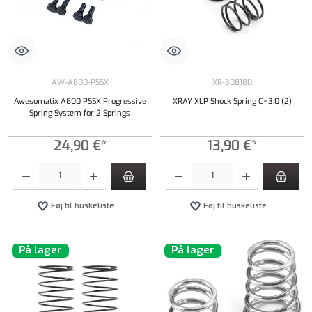
AW-A800-PSSX
XR-308180
Awesomatix A800 PSSX Progressive
XRAY XLP Shock Spring C=3.0 (2)
Spring System for 2 Springs
24,90 €*
13,90 €*
Produktmængde: Indtast det ønskede beløb, eller brug knapperne til at øge eller formindsk
Produktmængde: Indtast det ønskede beløb, e
Føj til huskeliste
Føj til huskeliste
På lager
På lager