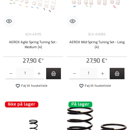
SCH-AX115
SCH-AX093
AEROX Agile Spring Tuning Set -
AEROX Mild Spring Tuning Set - Long
Medium (4)
(4)
27,90 €*
27,90 €*
Produktmængde: Indtast det ønskede beløb, eller brug knapperne til at øge eller formindsk
Produktmængde: Indtast det ønskede beløb, e
Føj til huskeliste
Føj til huskeliste
Ikke på lager
På lager