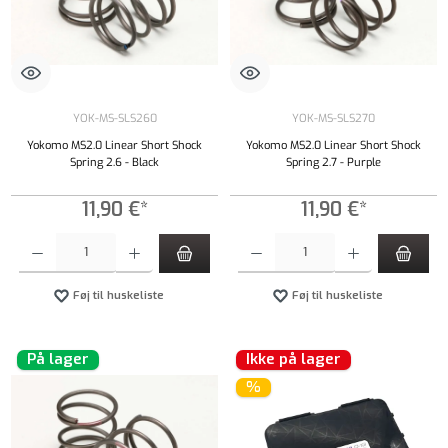
YOK-MS-SLS260
YOK-MS-SLS270
Yokomo MS2.0 Linear Short Shock
Yokomo MS2.0 Linear Short Shock
Spring 2.6 - Black
Spring 2.7 - Purple
11,90 €*
11,90 €*
Produktmængde: Indtast det ønskede beløb, eller brug knapperne til at øge eller formindsk
Produktmængde: Indtast det ønskede beløb, e
Føj til huskeliste
Føj til huskeliste
På lager
Ikke på lager
%