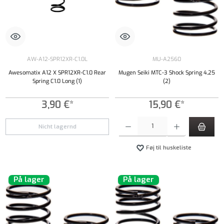
AW-A12-SPR12XR-C1.0L
MU-A2560
Awesomatix A12 X SPR12XR-C1.0 Rear
Mugen Seiki MTC-3 Shock Spring 4,25
Spring C1.0 Long (1)
(2)
3,90 €*
15,90 €*
Produktmængde: Indtast det ønskede beløb, e
Nicht lagernd
Føj til huskeliste
På lager
På lager