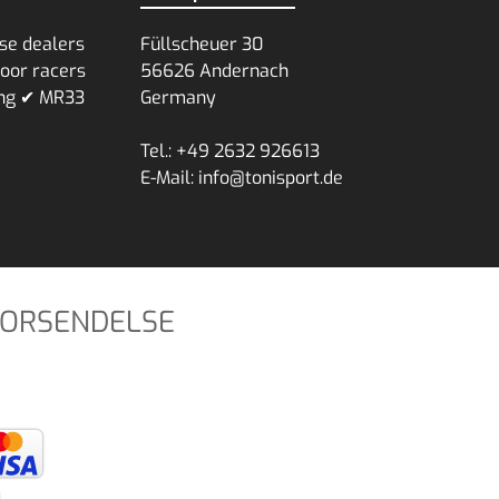
se dealers
Füllscheuer 30
voor racers
56626 Andernach
ing ✔ MR33
Germany
Tel.: +49 2632 926613
E-Mail: info@tonisport.de
FORSENDELSE