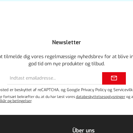
Newsletter
ot tilmelde dig vores regelmæssige nyhedsbrev for at blive i
god tid om nye produkter og tilbud.
Email
adresse*
sted er beskyttet af reCAPTCHA, og Google
Privacy Policy
og
Servicevilk
e fortsæt bekræfter du, at du har læst vores
databeskyttelsesoplysninger
og a
lkår og betingelser
.
Über uns