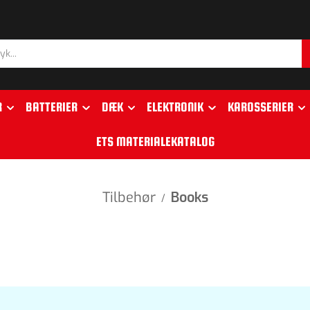
R
BATTERIER
DÆK
ELEKTRONIK
KAROSSERIER
ETS MATERIALEKATALOG
Tilbehør
Books
/