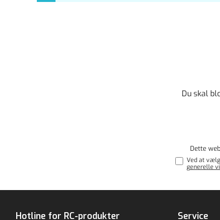
Du skal bl
Dette web
Ved at vælg
generelle vi
Hotline for RC-produkter
Service