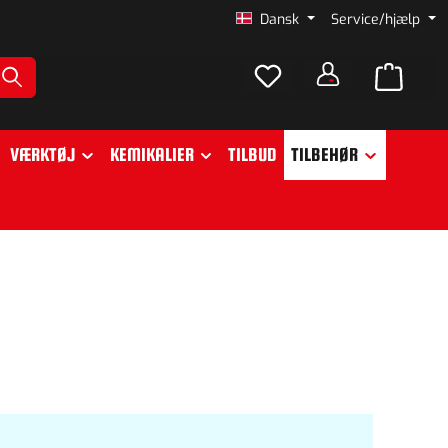
Dansk
Service/hjælp
VÆRKTØJ
KEMIKALIER
TILBUD
TILBEHØR