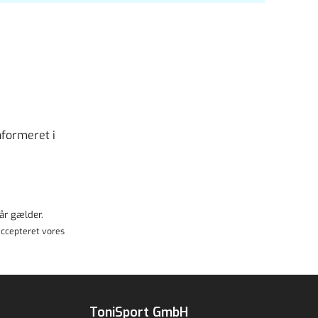
nformeret i
år
gælder.
ccepteret vores
ToniSport GmbH