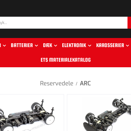
R
BATTERIER
DÆK
ELEKTRONIK
KAROSSERIER
ETS MATERIALEKATALOG
Reservedele
ARC
/