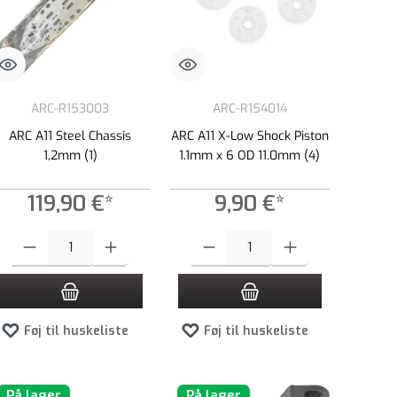
ARC-R153003
ARC-R154014
ARC A11 Steel Chassis
ARC A11 X-Low Shock Piston
1,2mm (1)
1.1mm x 6 OD 11.0mm (4)
119,90 €*
9,90 €*
 øge eller formindske mængden.
e beløb, eller brug knapperne til at øge eller formindske mængden.
Produktmængde: Indtast det ønskede beløb, eller brug knapperne til at øge el
Produktmængde: Indtast det ønskede beløb,
Føj til huskeliste
Føj til huskeliste
På lager
På lager