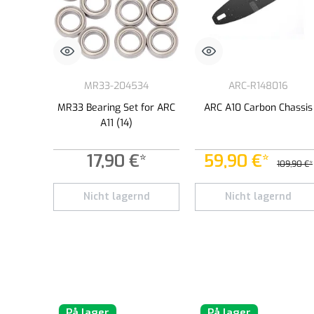
MR33-204534
ARC-R148016
MR33 Bearing Set for ARC
ARC A10 Carbon Chassis
A11 (14)
17,90 €*
59,90 €*
109,90 €*
Nicht lagernd
Nicht lagernd
På lager
På lager