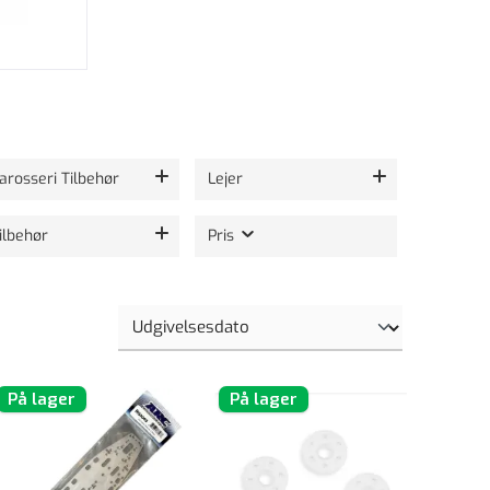
arosseri Tilbehør
Lejer
ilbehør
Pris
På lager
På lager