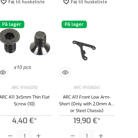
Føj til huskeliste
Føj til huskeliste
På lager
På lager
ARC-R145010
ARC-R158041
ARC A11 3x5mm Thin Flat
ARC A11 Front Low Arm-
Screw (10)
Short (Only with 2,0mm Alu
or Steel Chassis)
4,40 €*
19,90 €*
 øge eller formindske mængden.
e beløb, eller brug knapperne til at øge eller formindske mængden.
Produktmængde: Indtast det ønskede beløb, eller brug knapperne til at øge el
Produktmængde: Indtast det ønskede beløb,