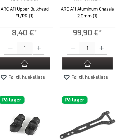
ARC A11 Upper Bulkhead
ARC A11 Aluminum Chassis
FL/RR (1)
2,0mm (1)
8,40 €*
99,90 €*
e beløb, eller brug knapperne til at øge eller formindske mængden.
Produktmængde: Indtast det ønskede beløb, eller brug knapperne til at øge el
Produktmængde: Indtast det ønskede beløb,
Føj til huskeliste
Føj til huskeliste
På lager
På lager