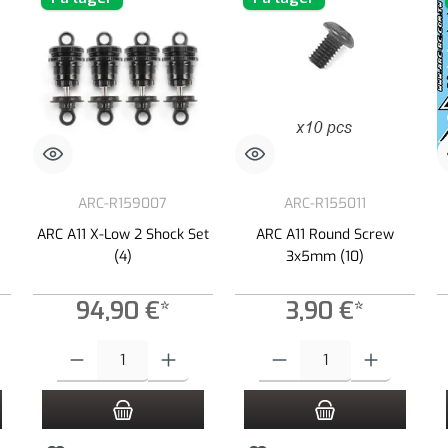
ARC-R159007
ARC-R155011
ARC A11 X-Low 2 Shock Set
ARC A11 Round Screw
(4)
3x5mm (10)
94,90 €*
3,90 €*
e til at øge eller formindske mængden.
t ønskede beløb, eller brug knapperne til at øge eller formindske mængden.
Produktmængde: Indtast det ønskede beløb, eller brug knapperne til at
Produktmængde: Indtast det ønsked