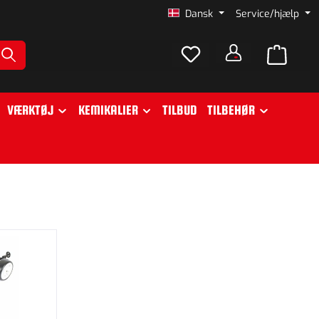
Dansk
Service/hjælp
VÆRKTØJ
KEMIKALIER
TILBUD
TILBEHØR