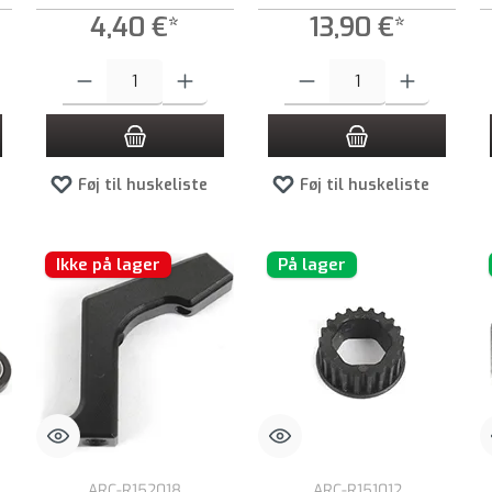
4,40 €*
13,90 €*
e til at øge eller formindske mængden.
t ønskede beløb, eller brug knapperne til at øge eller formindske mængden.
Produktmængde: Indtast det ønskede beløb, eller brug knapperne til at
Produktmængde: Indtast det ønsked
Føj til huskeliste
Føj til huskeliste
Ikke på lager
På lager
ARC-R152018
ARC-R151012