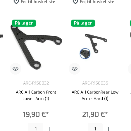
Føj til huskeliste
Føj til huskeliste
På lager
På lager
ARC-R158032
ARC-R158035
ARC A11 Carbon Front
ARC A11 CarbonRear Low
Lower Arm (1)
Arm - Hard (1)
19,90 €*
21,90 €*
e til at øge eller formindske mængden.
t ønskede beløb, eller brug knapperne til at øge eller formindske mængden.
Produktmængde: Indtast det ønskede beløb, eller brug knapperne til at
Produktmængde: Indtast det ønsked