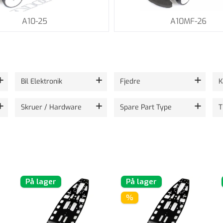
A10-25
A10MF-26
Bil Elektronik
Fjedre
K
Skruer / Hardware
Spare Part Type
T
På lager
På lager
%