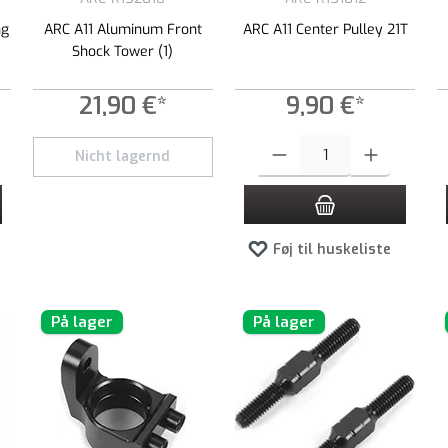
ng
ARC A11 Aluminum Front
ARC A11 Center Pulley 21T
Shock Tower (1)
21,90 €*
9,90 €*
e til at øge eller formindske mængden.
t ønskede beløb, eller brug knapperne til at øge eller formindske mængden.
Produktmængde: Indtast det ønsked
Nicht lagernd
Føj til huskeliste
På lager
På lager