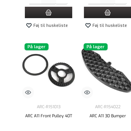
Føj til huskeliste
Føj til huskeliste
På lager
På lager
ARC-R151013
ARC-R154022
ARC A11 Front Pulley 40T
ARC A11 3D Bumper