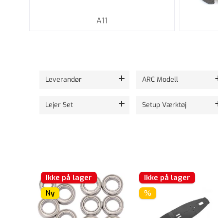
A11
Viser 24 ud af 239 produkter.
Leverandør
ARC Modell
Lejer Set
Setup Værktøj
Ikke på lager
Ikke på lager
Ny
%