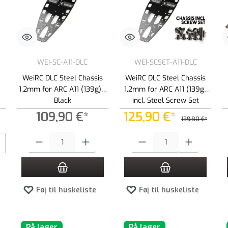
WEI-SC-A11-DLC
WEI-SCSET-A11-DLC
WeiRC DLC Steel Chassis
WeiRC DLC Steel Chassis
1,2mm for ARC A11 (139g) -
1,2mm for ARC A11 (139g)
Black
incl. Steel Screw Set
109,90 €*
125,90 €*
139,80 €*
Produktmængde: Indtast det ønskede beløb, eller brug knapperne til at
Produktmængde: Indtast det ønsked
Føj til huskeliste
Føj til huskeliste
På lager
På lager