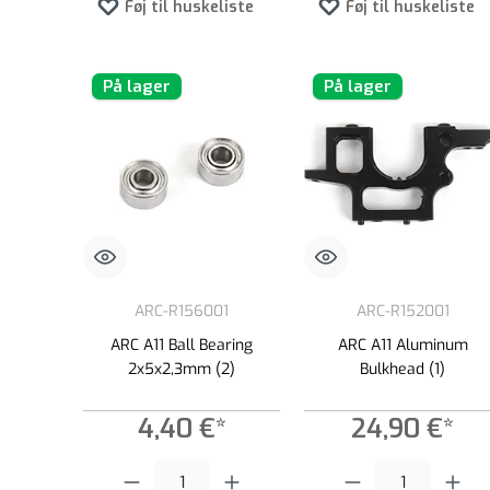
Føj til huskeliste
Føj til huskeliste
På lager
På lager
ARC-R156001
ARC-R152001
ARC A11 Ball Bearing
ARC A11 Aluminum
2x5x2,3mm (2)
Bulkhead (1)
4,40 €*
24,90 €*
Produktmængde: Indtast det ønskede beløb, eller brug knappern
Produktmængde: Indtast de