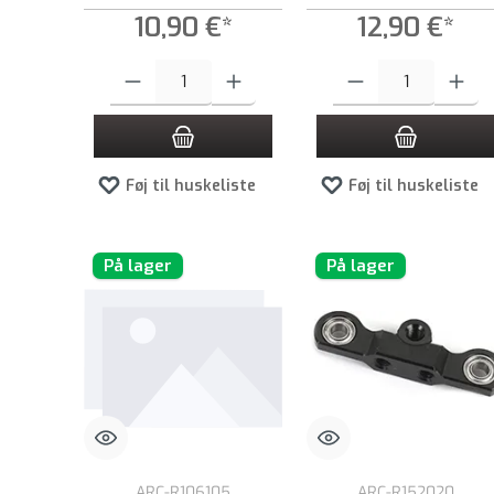
10,90 €*
12,90 €*
Produktmængde: Indtast det ønskede beløb, eller brug knappern
Produktmængde: Indtast de
Føj til huskeliste
Føj til huskeliste
På lager
På lager
ARC-R106105
ARC-R152020