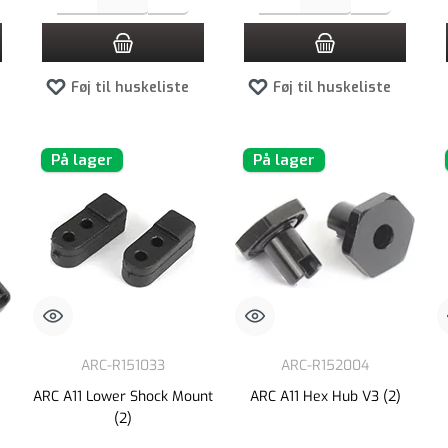
Føj til huskeliste
Føj til huskeliste
På lager
På lager
ARC-R151033
ARC-R152004
ARC A11 Lower Shock Mount
ARC A11 Hex Hub V3 (2)
(2)