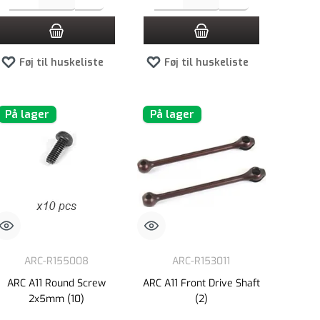
Føj til huskeliste
Føj til huskeliste
På lager
På lager
ARC-R155008
ARC-R153011
ARC A11 Round Screw
ARC A11 Front Drive Shaft
2x5mm (10)
(2)