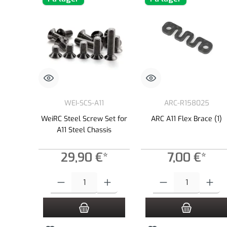
WEI-SCS-A11
ARC-R158025
WeiRC Steel Screw Set for
ARC A11 Flex Brace (1)
A11 Steel Chassis
29,90 €*
7,00 €*
Produktmængde: Indtast det ønskede beløb, eller brug knappern
Produktmængde: Indtast de