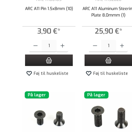
ARC A11 Pin 1.5x8mm (10)
ARC A11 Aluminum Steeri
Plate 8,0mmm (1)
3,90 €*
25,90 €*
Produktmængde: Indtast det ønskede beløb, eller brug knappern
Produktmængde: Indtast de
Føj til huskeliste
Føj til huskeliste
På lager
På lager