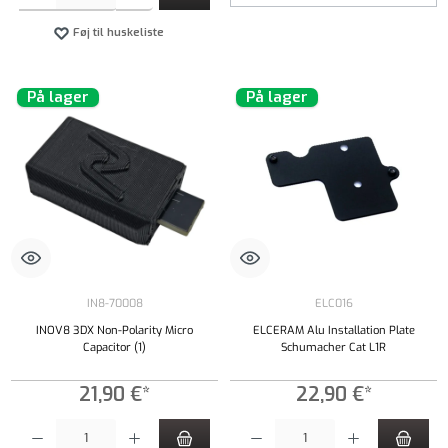
Føj til huskeliste
På lager
På lager
IN8-70008
ELC016
INOV8 3DX Non-Polarity Micro
ELCERAM Alu Installation Plate
Capacitor (1)
Schumacher Cat L1R
21,90 €*
22,90 €*
Produktmængde: Indtast det ønskede beløb, eller brug knapperne til at øge eller formindsk
Produktmængde: Indtast det ønskede beløb, e