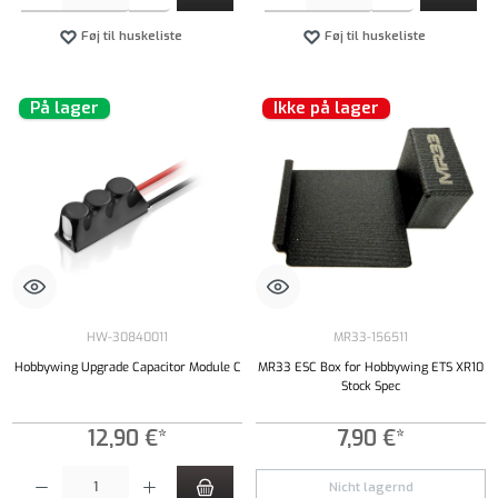
Føj til huskeliste
Føj til huskeliste
På lager
Ikke på lager
HW-30840011
MR33-156511
Hobbywing Upgrade Capacitor Module C
MR33 ESC Box for Hobbywing ETS XR10
Stock Spec
12,90 €*
7,90 €*
Produktmængde: Indtast det ønskede beløb, eller brug knapperne til at øge eller formindsk
Nicht lagernd