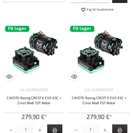
Føj til huskeliste
På lager
På lager
CA-CESTXEVO70T
CA-CESTXEVO75T
CAYOTE Racing CREST X EVO ESC +
CAYOTE Racing CREST X EVO ESC +
Crest Modi 7.0T Motor
Crest Modi 7.5T Motor
279,90 €*
279,90 €*
Produktmængde: Indtast det ønskede beløb, eller brug knapperne til at øge eller formindsk
Produktmængde: Indtast det ønskede beløb, e