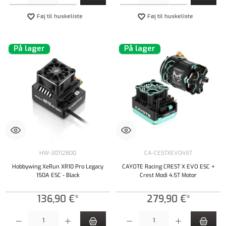
Føj til huskeliste
Føj til huskeliste
På lager
På lager
HW-30112800
CA-CESTXEVO45T
Hobbywing XeRun XR10 Pro Legacy
CAYOTE Racing CREST X EVO ESC +
150A ESC - Black
Crest Modi 4.5T Motor
136,90 €*
279,90 €*
Produktmængde: Indtast det ønskede beløb, eller brug knapperne til at øge eller formindsk
Produktmængde: Indtast det ønskede beløb, e