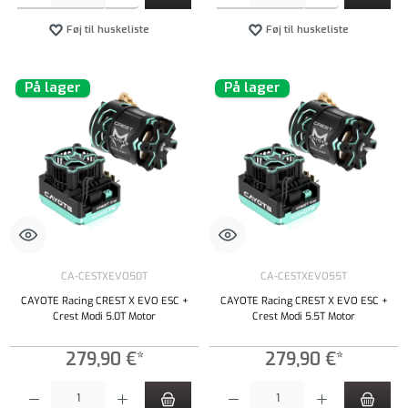
Føj til huskeliste
Føj til huskeliste
På lager
På lager
CA-CESTXEVO50T
CA-CESTXEVO55T
CAYOTE Racing CREST X EVO ESC +
CAYOTE Racing CREST X EVO ESC +
Crest Modi 5.0T Motor
Crest Modi 5.5T Motor
279,90 €*
279,90 €*
Produktmængde: Indtast det ønskede beløb, eller brug knapperne til at øge eller formindsk
Produktmængde: Indtast det ønskede beløb, e