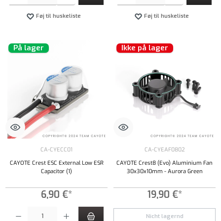
Føj til huskeliste
Føj til huskeliste
På lager
Ikke på lager
CA-CYECC01
CA-CYEAF0802
CAYOTE Crest ESC External Low ESR
CAYOTE Crest8 (Evo) Aluminium Fan
Capacitor (1)
30x30x10mm - Aurora Green
6,90 €*
19,90 €*
Produktmængde: Indtast det ønskede beløb, eller brug knapperne til at øge eller formindsk
Nicht lagernd