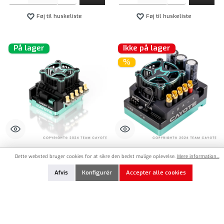
Føj til huskeliste
Føj til huskeliste
På lager
Ikke på lager
%
CA-CYEA11005
CA-CYEA10802
Dette websted bruger cookies for at sikre den bedst mulige oplevelse.
Mere information...
CAYOTE Racing CREST X EVO Speed
CAYOTE Racing CREST 8 EVO Speed
Afvis
Konfigurér
Accepter alle cookies
Controller ESC 160A
Controller ESC 1:8 200A
214,90 €*
189,90 €*
224,90 €*
Produktmængde: Indtast det ønskede beløb, eller brug knapperne til at øge eller formindsk
Nicht lagernd