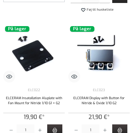
Føj til huskeliste
På lager
På lager
ELC022
ELC023
ELCERAM Insatallation Aluplate with
ELCERAM Display with Button for
Fan Mount for Nitride 1/10 G1 + G2
Nitride & Oxide 1/10 G2
19,90 €*
21,90 €*
Produktmængde: Indtast det ønskede beløb, eller brug knapperne til at øge eller formindsk
Produktmængde: Indtast det ønskede beløb, e