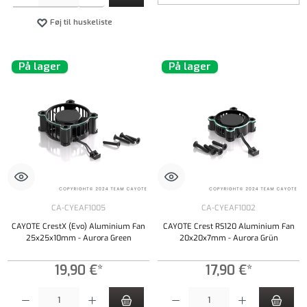
Føj til huskeliste
På lager
På lager
CA-CYEAF1005
CA-CYEAF1002
CAYOTE CrestX (Evo) Aluminium Fan
CAYOTE Crest RS120 Aluminium Fan
25x25x10mm - Aurora Green
20x20x7mm - Aurora Grün
19,90 €*
17,90 €*
Produktmængde: Indtast det ønskede beløb, eller brug knapperne til at øge eller formindsk
Produktmængde: Indtast det ønskede beløb, e