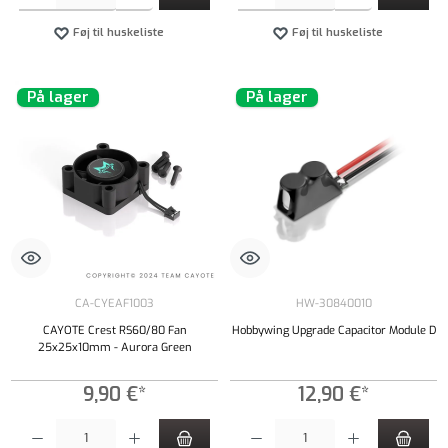
Føj til huskeliste
Føj til huskeliste
På lager
På lager
CA-CYEAF1003
HW-30840010
CAYOTE Crest RS60/80 Fan
Hobbywing Upgrade Capacitor Module D
25x25x10mm - Aurora Green
9,90 €*
12,90 €*
Produktmængde: Indtast det ønskede beløb, eller brug knapperne til at øge eller formindsk
Produktmængde: Indtast det ønskede beløb, e