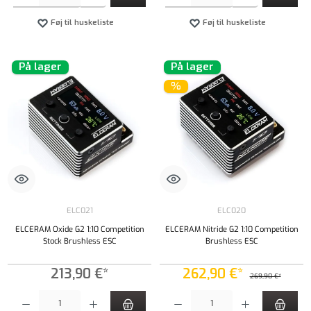
Føj til huskeliste
Føj til huskeliste
På lager
På lager
%
ELC021
ELC020
ELCERAM Oxide G2 1:10 Competition
ELCERAM Nitride G2 1:10 Competition
Stock Brushless ESC
Brushless ESC
213,90 €*
262,90 €*
269,90 €*
Produktmængde: Indtast det ønskede beløb, eller brug knapperne til at øge eller formindsk
Produktmængde: Indtast det ønskede beløb, e