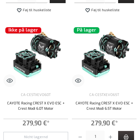
Føj til huskeliste
Føj til huskeliste
Ikke på lager
På lager
CA-CESTXEVO60T
CA-CESTXEVO65T
CAYOTE Racing CREST X EVO ESC +
CAYOTE Racing CREST X EVO ESC +
Crest Modi 6.0T Motor
Crest Modi 6.5T Motor
279,90 €*
279,90 €*
Produktmængde: Indtast det ønskede beløb, e
Nicht lagernd