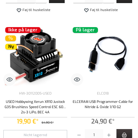
Føj til huskeliste
Føj til huskeliste
Ikke på lager
På lager
%
Ny
HW-30112005-USED
ELC018
USED Hobbywing Xerun XR10 Justock
ELCERAM USB Programmer-Cable for
G3S Brushless Speed Control ESC 60A,
Nitride & Oxide 1/10 G2
2s-3 LiPo, BEC 4A
19,90 €*
24,90 €*
64,90 €*
Produktmængde: Indtast det ønskede beløb, e
Nicht lagernd