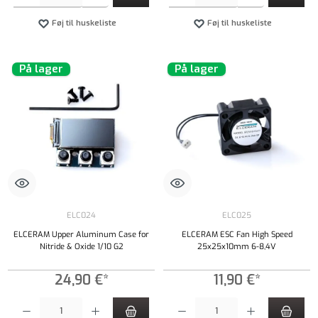
Føj til huskeliste
Føj til huskeliste
På lager
På lager
ELC024
ELC025
ELCERAM Upper Aluminum Case for
ELCERAM ESC Fan High Speed
Nitride & Oxide 1/10 G2
25x25x10mm 6-8,4V
24,90 €*
11,90 €*
Produktmængde: Indtast det ønskede beløb, eller brug knapperne til at øge eller formindsk
Produktmængde: Indtast det ønskede beløb, e