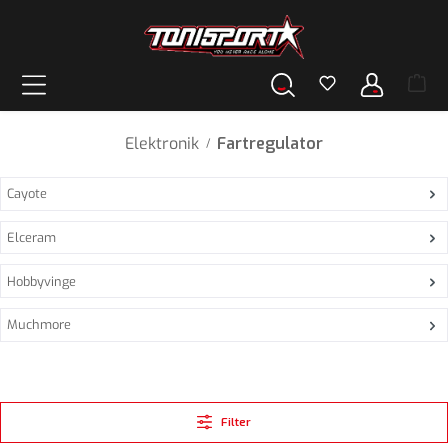
vedindhold
Elektronik
Fartregulator
/
Cayote
Elceram
Hobbyvinge
Muchmore
Filter