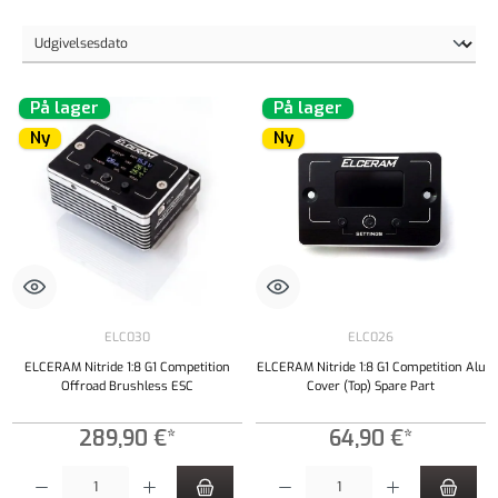
På lager
På lager
Ny
Ny
ELC030
ELC026
ELCERAM Nitride 1:8 G1 Competition
ELCERAM Nitride 1:8 G1 Competition Alu
Offroad Brushless ESC
Cover (Top) Spare Part
289,90 €*
64,90 €*
Produktmængde: Indtast det ønskede beløb, eller brug knapperne til at øge eller formindsk
Produktmængde: Indtast det ønskede beløb, e