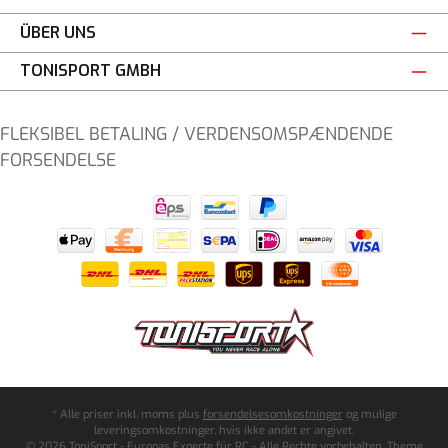
ÜBER UNS
TONISPORT GMBH
FLEKSIBEL BETALING / VERDENSOMSPÆNDENDE
FORSENDELSE
* Alle priser inkl. moms plus
forsendelsesomkostninger
og mulige
leveringsomkostninger, hvis ikke andet er angivet.
© 2026 ToniSport - Europas Experte für RC - Alle Rechte vorbehalten. Theme