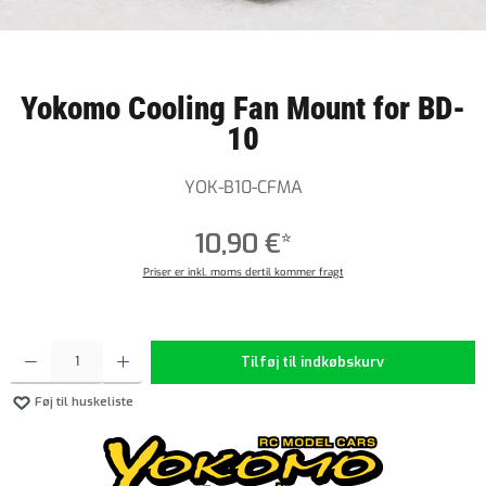
Yokomo Cooling Fan Mount for BD-
10
YOK-B10-CFMA
10,90 €*
Priser er inkl. moms dertil kommer fragt
Produktmængde: Indtast det ønskede beløb, eller brug knapperne til at øge eller formindske 
Tilføj til indkøbskurv
Føj til huskeliste