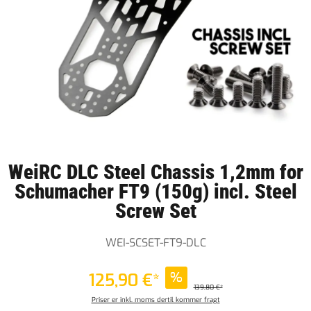
WeiRC DLC Steel Chassis 1,2mm for
Schumacher FT9 (150g) incl. Steel
Screw Set
WEI-SCSET-FT9-DLC
125,90 €*
%
139,80 €*
Priser er inkl. moms dertil kommer fragt