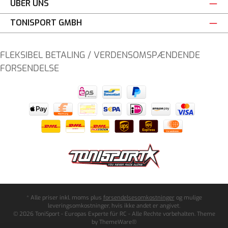
ÜBER UNS
TONISPORT GMBH
FLEKSIBEL BETALING / VERDENSOMSPÆNDENDE
FORSENDELSE
* Alle priser inkl. moms plus
forsendelsesomkostninger
og mulige
leveringsomkostninger, hvis ikke andet er angivet.
© 2026 ToniSport - Europas Experte für RC - Alle Rechte vorbehalten. Theme
by
ThemeWare®