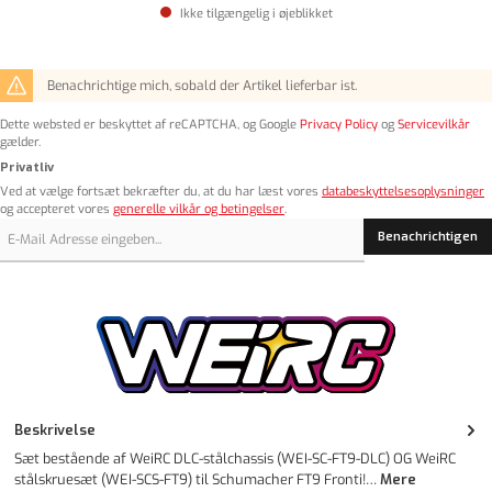
Ikke tilgængelig i øjeblikket
Benachrichtige mich, sobald der Artikel lieferbar ist.
Dette websted er beskyttet af reCAPTCHA, og Google
Privacy Policy
og
Servicevilkår
gælder.
Privatliv
Ved at vælge fortsæt bekræfter du, at du har læst vores
databeskyttelsesoplysninger
og accepteret vores
generelle vilkår og betingelser
.
Benachrichtigen
Beskrivelse
Sæt bestående af WeiRC DLC-stålchassis (WEI-SC-FT9-DLC) OG WeiRC
stålskruesæt (WEI-SCS-FT9) til Schumacher FT9 Fronti!…
Mere