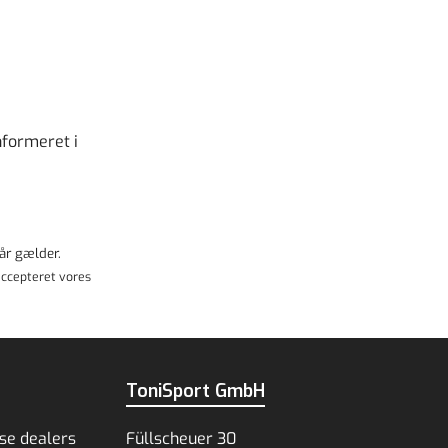
nformeret i
år
gælder.
ccepteret vores
ToniSport GmbH
se dealers
Füllscheuer 30