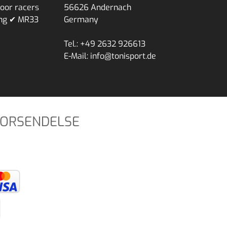
voor racers
56626 Andernach
ing ✔ MR33
Germany
Tel.: +49 2632 926613
E-Mail: info@tonisport.de
FORSENDELSE