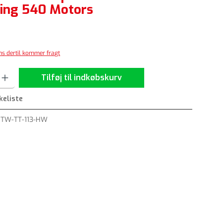
ing 540 Motors
oms dertil kommer fragt
dtast det ønskede beløb, eller brug knapperne til at øge eller formindske mængd
Tilføj til indkøbskurv
skeliste
:
TW-TT-113-HW