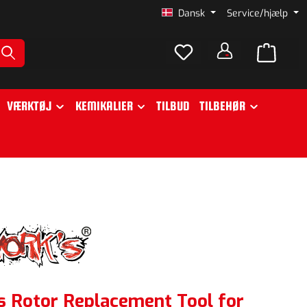
Dansk
Service/hjælp
VÆRKTØJ
KEMIKALIER
TILBUD
TILBEHØR
s Rotor Replacement Tool for