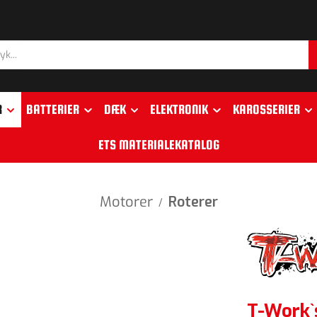
R
BATTERIER
DÆK
ELEKTRONIK
KAROSSERIER
ETS MATERIALEKATALOG
Motorer
Roterer
/
T-Work`