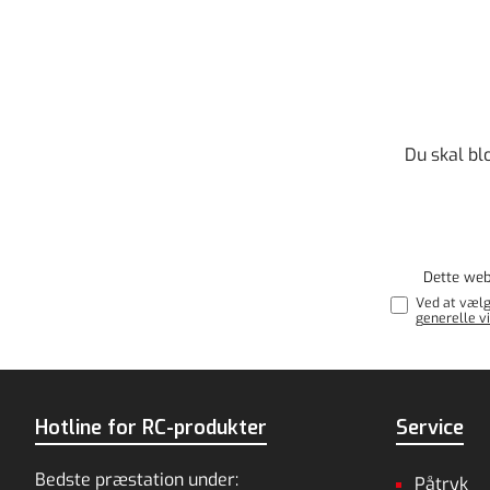
Du skal bl
Dette web
Ved at vælg
generelle vi
Hotline for RC-produkter
Service
Bedste præstation under:
Påtryk