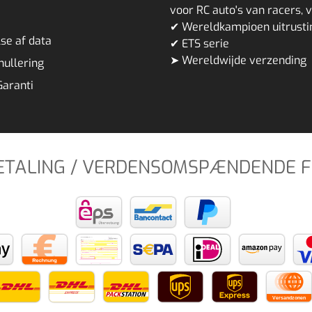
voor RC auto's van racers, 
✔ Wereldkampioen uitrust
se af data
✔ ETS serie
➤ Wereldwijde verzending
nnullering
Garanti
BETALING / VERDENSOMSPÆNDENDE 