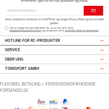
informeret i god tid om nye produkter og tilbud.
Email
adresse*
Dette websted er beskyttet af reCAPTCHA, og Google
Privacy Policy
og
Servicevilkår
gælder.
Ved at vælge fortsæt bekræfter du, at du har læst vores
databeskyttelsesoplysninger
og accepteret vores
generelle vilkår og betingelser
.
HOTLINE FOR RC-PRODUKTER
SERVICE
ÜBER UNS
TONISPORT GMBH
FLEKSIBEL BETALING / VERDENSOMSPÆNDENDE
FORSENDELSE