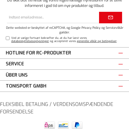
Du skal blot tilmelde dig vores regelmæssige nyhedsbrev for at blive
informeret i god tid om nye produkter og tilbud.
Email
adresse*
Dette websted er beskyttet af reCAPTCHA, og Google
Privacy Policy
og
Servicevilkår
gælder.
Ved at vælge fortsæt bekræfter du, at du har læst vores
databeskyttelsesoplysninger
og accepteret vores
generelle vilkår og betingelser
.
HOTLINE FOR RC-PRODUKTER
SERVICE
ÜBER UNS
TONISPORT GMBH
FLEKSIBEL BETALING / VERDENSOMSPÆNDENDE
FORSENDELSE