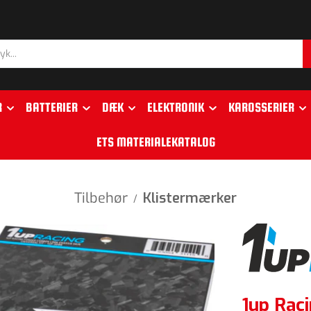
R
BATTERIER
DÆK
ELEKTRONIK
KAROSSERIER
ETS MATERIALEKATALOG
Tilbehør
Klistermærker
/
1up Rac