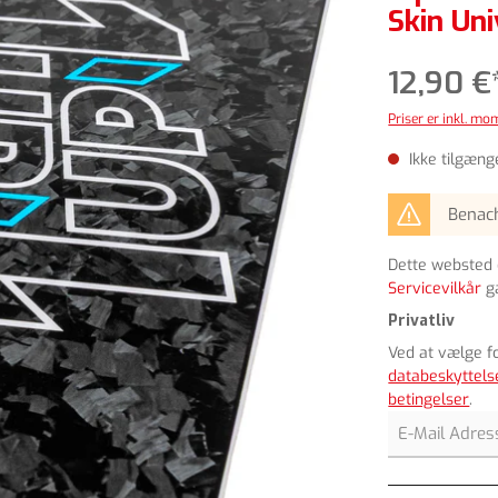
Skin Uni
12,90 €
Priser er inkl. m
Ikke tilgænge
Benach
Dette websted 
Servicevilkår
g
Privatliv
Ved at vælge f
databeskyttels
betingelser
.