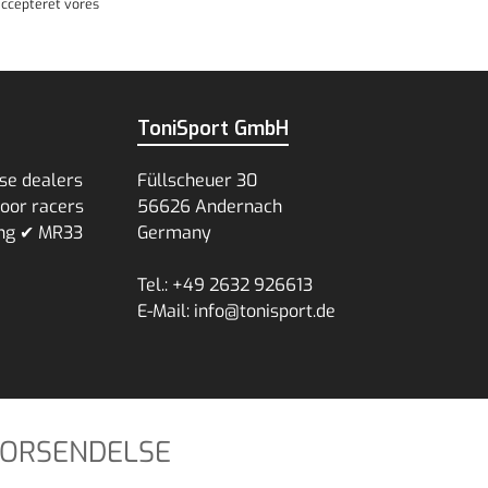
ccepteret vores
ToniSport GmbH
se dealers
Füllscheuer 30
voor racers
56626 Andernach
ing ✔ MR33
Germany
Tel.: +49 2632 926613
E-Mail: info@tonisport.de
FORSENDELSE