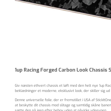
1up Racing Forged Carbon Look Chassis Sk
Giv næsten ethvert chassis et løft med den helt nye 1up Ra
beklædninger et moderne, eksklusivt look, der skiller sig u
Denne universelle folie, der er fremstillet i USA af StickIt
at beskytte dit chassis mod slitage og samtidig skåne banen 
sætte den på igen efter behov uden at påvirke ydeevnen.