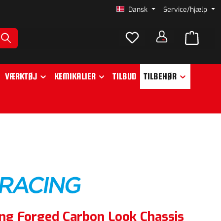
Dansk
Service/hjælp
VÆRKTØJ
KEMIKALIER
TILBUD
TILBEHØR
ing Forged Carbon Look Chassis