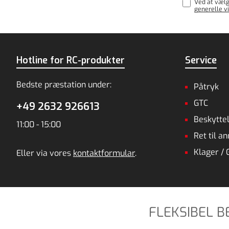
Ved at vælg
generelle vi
Hotline for RC-produkter
Service
Bedste præstation under:
Påtryk
GTC
+49 2632 926613
Beskyttel
11:00 - 15:00
Ret til a
Klager / 
Eller via vores
kontaktformular
.
FLEKSIBEL 