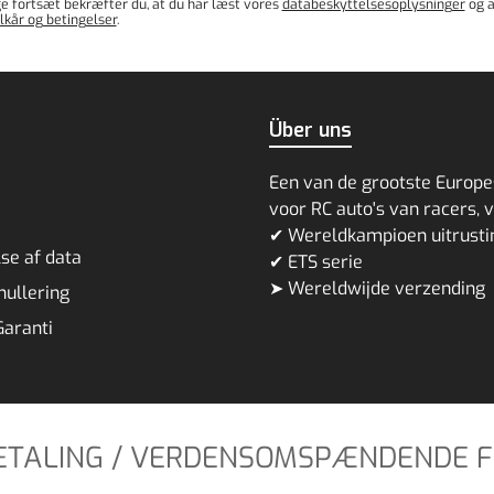
e fortsæt bekræfter du, at du har læst vores
databeskyttelsesoplysninger
og a
lkår og betingelser
.
Über uns
Een van de grootste Europe
voor RC auto's van racers, 
✔ Wereldkampioen uitrust
se af data
✔ ETS serie
➤ Wereldwijde verzending
nnullering
Garanti
BETALING / VERDENSOMSPÆNDENDE 