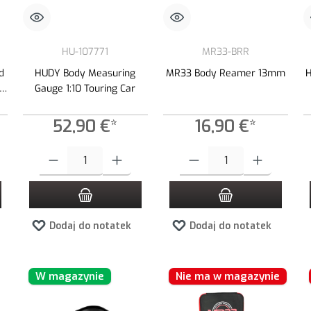
HU-107771
MR33-BRR
d
HUDY Body Measuring
MR33 Body Reamer 13mm
H
Gauge 1:10 Touring Car
52,90 €*
16,90 €*
 zwiększyć lub zmniejszyć ilość.
ądaną ilość lub użyj przycisków, aby zwiększyć lub zmniejszyć ilość.
Ilość produktu: Wprowadź żądaną ilość lub użyj przycisków, aby zwiększ
Ilość produktu: Wprowadź żądaną i
Dodaj do notatek
Dodaj do notatek
W magazynie
Nie ma w magazynie