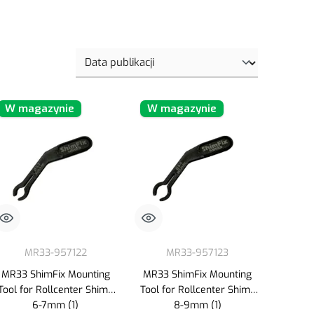
W magazynie
W magazynie
MR33-957122
MR33-957123
MR33 ShimFix Mounting
MR33 ShimFix Mounting
Tool for Rollcenter Shims
Tool for Rollcenter Shims
6-7mm (1)
8-9mm (1)