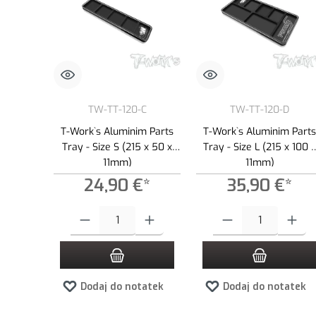
TW-TT-120-C
TW-TT-120-D
T-Work`s Aluminim Parts
T-Work`s Aluminim Part
Tray - Size S (215 x 50 x
Tray - Size L (215 x 100 
11mm)
11mm)
24,90 €*
35,90 €*
Ilość produktu: Wprowadź żądaną ilość lub użyj przycisków, aby
Ilość produktu: Wprowadź ż
Dodaj do notatek
Dodaj do notatek