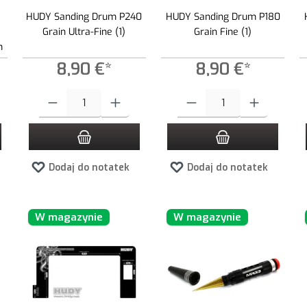
HUDY Sanding Drum P240
HUDY Sanding Drum P180
Grain Ultra-Fine (1)
Grain Fine (1)
m
8,90 €*
8,90 €*
 zwiększyć lub zmniejszyć ilość.
ądaną ilość lub użyj przycisków, aby zwiększyć lub zmniejszyć ilość.
Ilość produktu: Wprowadź żądaną ilość lub użyj przycisków, aby zwiększ
Ilość produktu: Wprowadź żądaną i
Dodaj do notatek
Dodaj do notatek
W magazynie
W magazynie