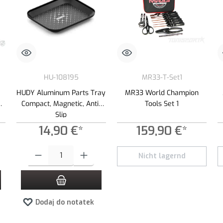
HU-108195
MR33-T-Set1
s
HUDY Aluminum Parts Tray
MR33 World Champion
x
Compact, Magnetic, Anti-
Tools Set 1
Slip
14,90 €*
159,90 €*
 zwiększyć lub zmniejszyć ilość.
ądaną ilość lub użyj przycisków, aby zwiększyć lub zmniejszyć ilość.
Ilość produktu: Wprowadź żądaną ilość lub użyj przycisków, aby zwiększ
Nicht lagernd
Dodaj do notatek