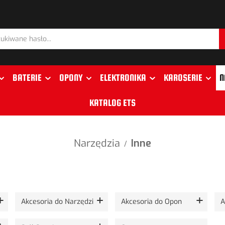
BATERIE
OPONY
ELEKTRONIKA
KAROSERIE
N
KATALOG ETS
Narzędzia
Inne
/
Akcesoria do Narzędzi
Akcesoria do Opon
A