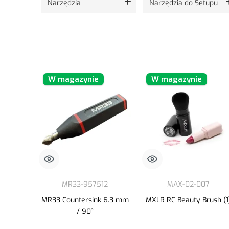
Narzędzia
Narzędzia do Setupu
W magazynie
W magazynie
MR33-957512
MAX-02-007
MR33 Countersink 6.3 mm
MXLR RC Beauty Brush (1
/ 90°