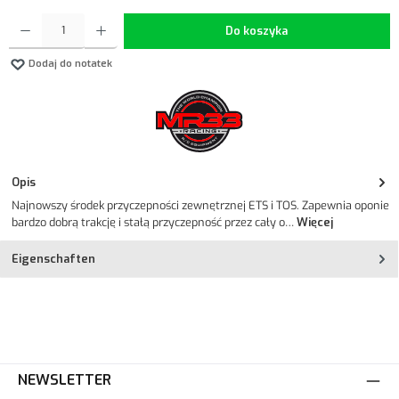
Ilość produktu: Wprowadź żądaną ilość lub użyj przycisków, aby zwiększyć lub zmniejszyć ilość.
Do koszyka
Dodaj do notatek
Opis
Najnowszy środek przyczepności zewnętrznej ETS i TOS. Zapewnia oponie
bardzo dobrą trakcję i stałą przyczepność przez cały o…
Więcej
Eigenschaften
NEWSLETTER