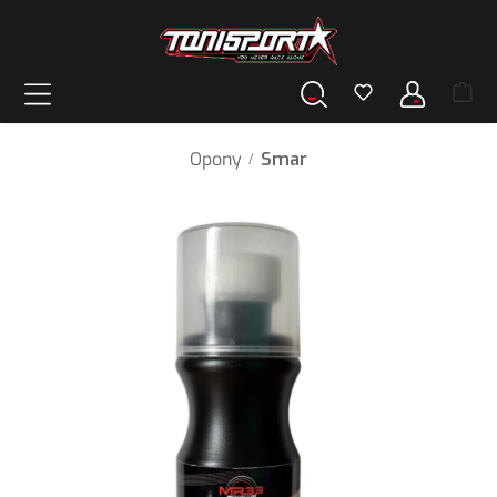
wnej zawartości
Opony
Smar
/