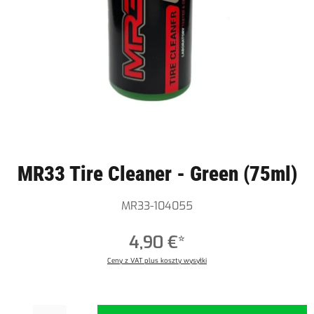
MR33 Tire Cleaner - Green (75ml)
MR33-104055
4,90 €*
Ceny z VAT plus koszty wysyłki
Ilość produktu: Wprowadź żądaną ilość lub użyj przycisków, aby zwiększyć lub zmniejszyć ilość.