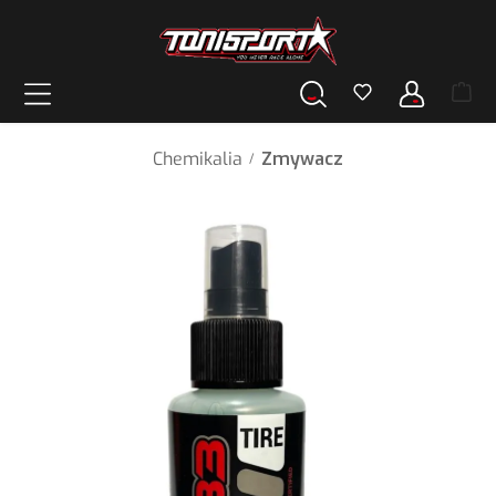
wnej zawartości
Chemikalia
Zmywacz
/