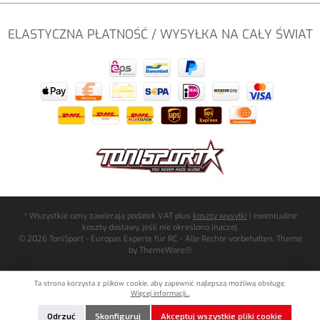
ELASTYCZNA PŁATNOŚĆ / WYSYŁKA NA CAŁY ŚWIAT
* Wszystkie ceny zawierają podatek VAT plus
koszty wysyłki
i ewentualne
koszty dostawy, jeśli nie określono inaczej.
© 2026 ToniSport - Europas Experte für RC - Alle Rechte vorbehalten. Theme
by
ThemeWare®
Ta strona korzysta z plików cookie, aby zapewnić najlepszą możliwą obsługę.
Więcej informacji...
Odrzuć
Skonfiguruj
Akceptuj wszystkie pliki cookie