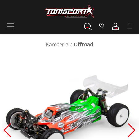
wnej zawartości
Karoserie
Offroad
/