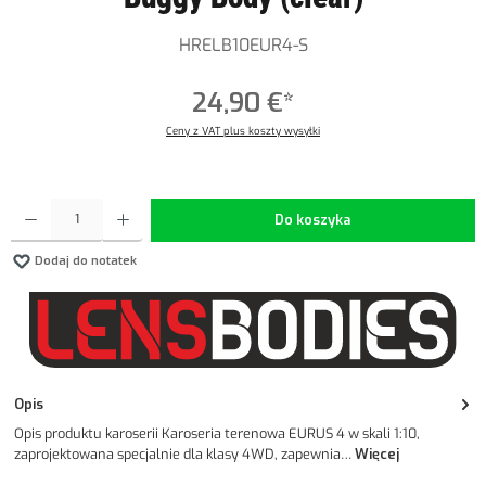
HRELB10EUR4-S
24,90 €*
Ceny z VAT plus koszty wysyłki
Ilość produktu: Wprowadź żądaną ilość lub użyj przycisków, aby zwiększyć lub zmniejszyć ilość.
Do koszyka
Dodaj do notatek
Opis
Opis produktu karoserii Karoseria terenowa EURUS 4 w skali 1:10,
zaprojektowana specjalnie dla klasy 4WD, zapewnia…
Więcej