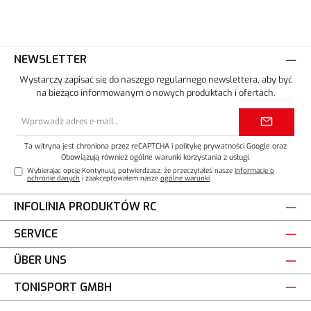
NEWSLETTER
Wystarczy zapisać się do naszego regularnego newslettera, aby być
na bieżąco informowanym o nowych produktach i ofertach.
Adres
e-
mail*
Ta witryna jest chroniona przez reCAPTCHA i
politykę prywatności
Google oraz
Obowiązują również ogólne warunki korzystania z usługi
.
Wybierając opcję Kontynuuj, potwierdzasz, że przeczytałeś nasze
informacje o
ochronie danych
i zaakceptowałem nasze
ogólne warunki
.
INFOLINIA PRODUKTÓW RC
SERVICE
ÜBER UNS
TONISPORT GMBH