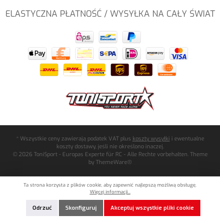
ELASTYCZNA PŁATNOŚĆ / WYSYŁKA NA CAŁY ŚWIAT
* Wszystkie ceny zawierają podatek VAT plus
koszty wysyłki
i ewentualne
koszty dostawy, jeśli nie określono inaczej.
© 2026 ToniSport - Europas Experte für RC - Alle Rechte vorbehalten. Theme
by
ThemeWare®
Ta strona korzysta z plików cookie, aby zapewnić najlepszą możliwą obsługę.
Więcej informacji...
Odrzuć
Skonfiguruj
Akceptuj wszystkie pliki cookie