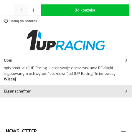
Ilość produktu: Wprowadź żądaną ilość lub użyj przycisków, aby zwiększyć lub zmniejszyć ilość.
Do koszyka
Dodaj do notatek
Opis
opis produktu 1UP Racing Ulepsz swoje złącza zasilania RC dzięki
regulowanym uchwytom "Lockdown" od 1UP Racing! Te innowacyj…
Więcej
Eigenschaften
NEWSLETTER