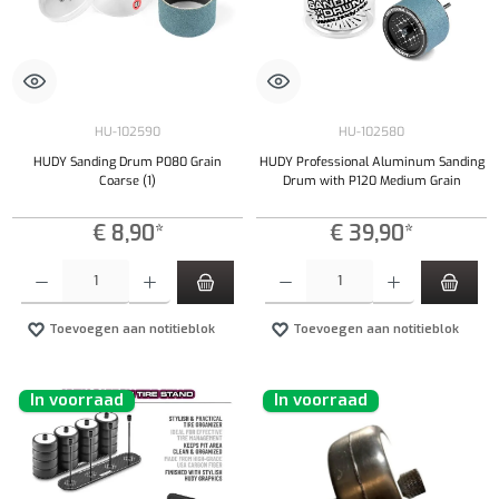
HU-102590
HU-102580
HUDY Sanding Drum P080 Grain
HUDY Professional Aluminum Sanding
Coarse (1)
Drum with P120 Medium Grain
€ 8,90*
€ 39,90*
Producthoeveelheid: Voer de gewenste hoeveelheid in of gebruik de knoppen om de hoeveelhe
Producthoeveelheid: Voer de gewenste hoeveel
Toevoegen aan notitieblok
Toevoegen aan notitieblok
In voorraad
In voorraad