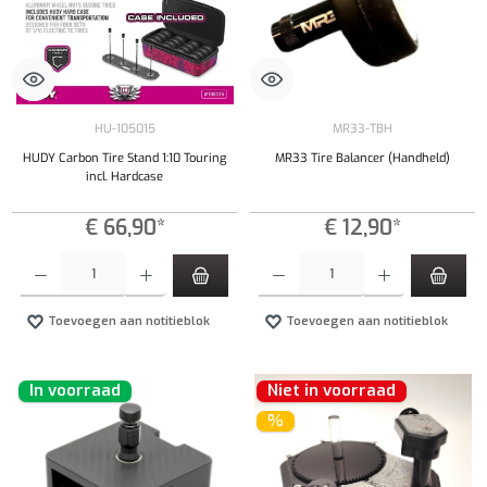
HU-105015
MR33-TBH
HUDY Carbon Tire Stand 1:10 Touring
MR33 Tire Balancer (Handheld)
incl. Hardcase
€ 66,90*
€ 12,90*
Producthoeveelheid: Voer de gewenste hoeveelheid in of gebruik de knoppen om de hoeveelhe
Producthoeveelheid: Voer de gewenste hoeveel
Toevoegen aan notitieblok
Toevoegen aan notitieblok
In voorraad
Niet in voorraad
%