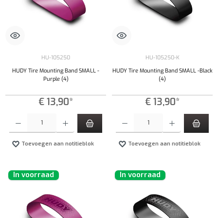
HU-105250
HU-105250-K
HUDY Tire Mounting Band SMALL -
HUDY Tire Mounting Band SMALL -Black
Purple (4)
(4)
€ 13,90*
€ 13,90*
Producthoeveelheid: Voer de gewenste hoeveelheid in of gebruik de knoppen om de hoeveelhe
Producthoeveelheid: Voer de gewenste hoeveel
Toevoegen aan notitieblok
Toevoegen aan notitieblok
In voorraad
In voorraad