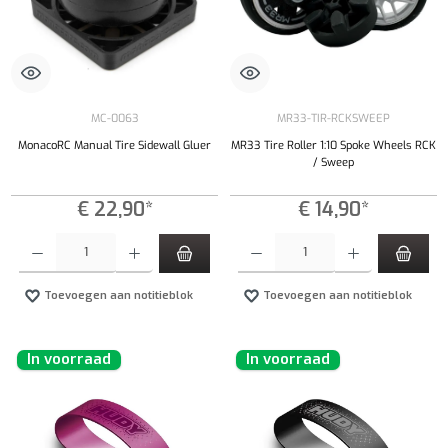
MC-0063
MR33-TIR-RCKSWEEP
MonacoRC Manual Tire Sidewall Gluer
MR33 Tire Roller 1:10 Spoke Wheels RCK
/ Sweep
€ 22,90*
€ 14,90*
Producthoeveelheid: Voer de gewenste hoeveelheid in of gebruik de knoppen om de hoeveelhe
Producthoeveelheid: Voer de gewenste hoeveel
Toevoegen aan notitieblok
Toevoegen aan notitieblok
In voorraad
In voorraad