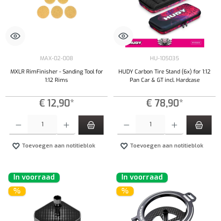
MAX-02-008
HU-105035
MXLR RimFinisher - Sanding Tool for
HUDY Carbon Tire Stand (6x) for 1:12
1:12 Rims
Pan Car & GT incl. Hardcase
€ 12,90*
€ 78,90*
Producthoeveelheid: Voer de gewenste hoeveelheid in of gebruik de knoppen om de hoeveelhe
Producthoeveelheid: Voer de gewenste hoeveel
Toevoegen aan notitieblok
Toevoegen aan notitieblok
In voorraad
In voorraad
%
%