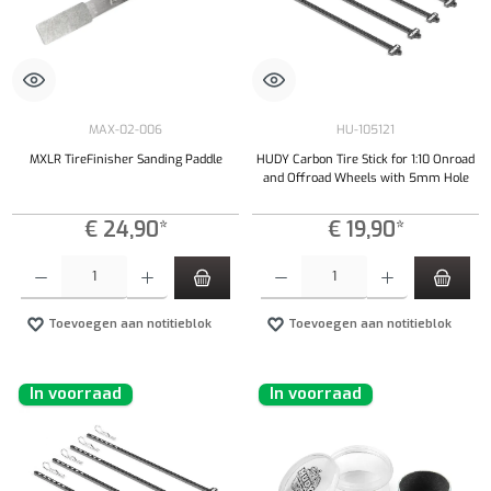
MAX-02-006
HU-105121
MXLR TireFinisher Sanding Paddle
HUDY Carbon Tire Stick for 1:10 Onroad
and Offroad Wheels with 5mm Hole
€ 24,90*
€ 19,90*
Producthoeveelheid: Voer de gewenste hoeveelheid in of gebruik de knoppen om de hoeveelhe
Producthoeveelheid: Voer de gewenste hoeveel
Toevoegen aan notitieblok
Toevoegen aan notitieblok
In voorraad
In voorraad