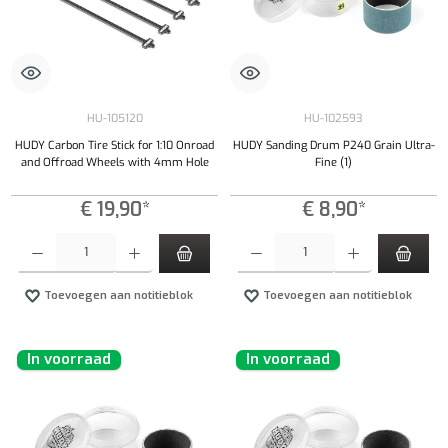
HU-105120
HU-102593
HUDY Carbon Tire Stick for 1:10 Onroad
HUDY Sanding Drum P240 Grain Ultra-
and Offroad Wheels with 4mm Hole
Fine (1)
€ 19,90*
€ 8,90*
Producthoeveelheid: Voer de gewenste hoeveelheid in of gebruik de knoppen om de hoeveelhe
Producthoeveelheid: Voer de gewenste hoeveel
Toevoegen aan notitieblok
Toevoegen aan notitieblok
In voorraad
In voorraad