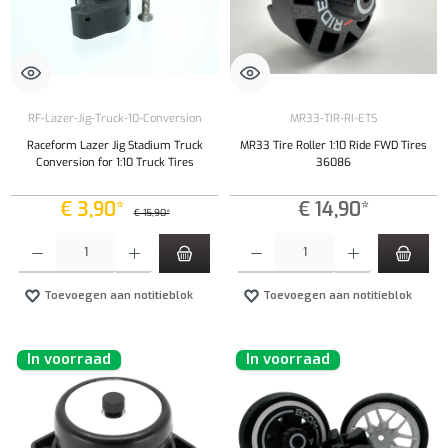
RF-Lazer-Jig-Truck-10-Conversion
MR33-TIR-RI-ETS
Raceform Lazer Jig Stadium Truck
MR33 Tire Roller 1:10 Ride FWD Tires
Conversion for 1:10 Truck Tires
36086
€ 3,90*
€ 14,90*
€ 15,90*
Producthoeveelheid: Voer de gewenste hoeveelheid in of gebruik de knoppen om de hoeveelhe
Producthoeveelheid: Voer de gewenste hoeveel
Toevoegen aan notitieblok
Toevoegen aan notitieblok
In voorraad
In voorraad