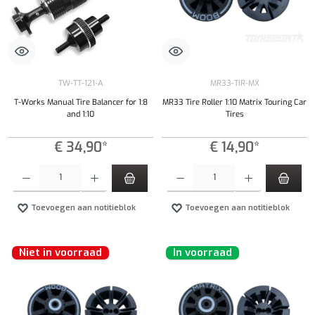
TW-TT-121-A
MR33-TIR-MX
T-Works Manual Tire Balancer for 1:8
MR33 Tire Roller 1:10 Matrix Touring Car
and 1:10
Tires
€ 34,90*
€ 14,90*
Producthoeveelheid: Voer de gewenste hoeveelheid in of gebruik de knoppen om de hoeveelhe
Producthoeveelheid: Voer de gewenste hoeveel
Toevoegen aan notitieblok
Toevoegen aan notitieblok
Niet in voorraad
In voorraad