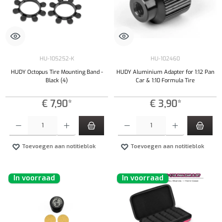
HU-105252-K
HU-102460
HUDY Octopus Tire Mounting Band -
HUDY Aluminium Adapter for 1:12 Pan
Black (4)
Car & 1:10 Formula Tire
€ 7,90*
€ 3,90*
Producthoeveelheid: Voer de gewenste hoeveelheid in of gebruik de knoppen om de hoeveelhe
Producthoeveelheid: Voer de gewenste hoeveel
Toevoegen aan notitieblok
Toevoegen aan notitieblok
In voorraad
In voorraad