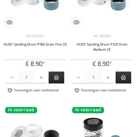
HU-102592
HU-102591
HUDY Sanding Drum P180 Grain Fine (1)
HUDY Sanding Drum P120 Grain
Medium (1)
€ 8,90*
€ 8,90*
Producthoeveelheid: Voer de gewenste hoeveelheid in of gebruik de knoppen om de hoeveelhe
Producthoeveelheid: Voer de gewenste hoeveel
Toevoegen aan notitieblok
Toevoegen aan notitieblok
In voorraad
In voorraad