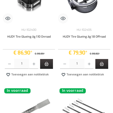
HU-102400
HU-102405
HUDY Tire Glueing Jig 1:10 Onroad
HUDY Tire Glueing Jig 1:8 Offroad
€ 86,90*
€ 79,90*
€ 99,99*
€ 99,90*
Producthoeveelheid: Voer de gewenste hoeveelheid in of gebruik de knoppen om de hoeveelhe
Producthoeveelheid: Voer de gewenste hoeveel
Toevoegen aan notitieblok
Toevoegen aan notitieblok
In voorraad
In voorraad