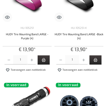
HU-105251
HU-105251-K
HUDY Tire Mounting Band LARGE -
HUDY Tire Mounting Band LARGE -Black
Purple (4)
(4)
€ 13,90*
€ 13,90*
Producthoeveelheid: Voer de gewenste hoeveelheid in of gebruik de knoppen om de hoeveelhe
Producthoeveelheid: Voer de gewenste hoeveel
Toevoegen aan notitieblok
Toevoegen aan notitieblok
In voorraad
In voorraad