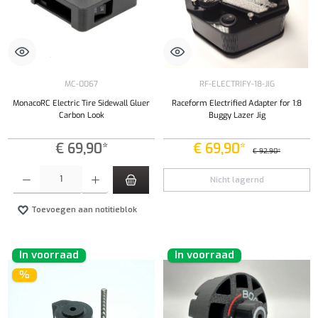
MC-0067
RF-ELECTRIFY-18-JIG
MonacoRC Electric Tire Sidewall Gluer
Raceform Electrified Adapter for 1:8
Carbon Look
Buggy Lazer Jig
€ 69,90*
€ 69,90*
€ 92,90*
Producthoeveelheid: Voer de gewenste hoeveelheid in of gebruik de knoppen om de hoeveelhe
Nicht lagernd
Toevoegen aan notitieblok
In voorraad
In voorraad
%