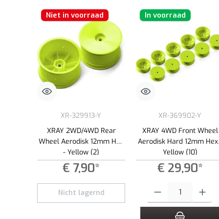
Niet in voorraad
In voorraad
XR-329913-Y
XR-369902-Y
XRAY 2WD/4WD Rear
XRAY 4WD Front Wheel
Wheel Aerodisk 12mm Hex
Aerodisk Hard 12mm Hex 
- Yellow (2)
Yellow (10)
€ 7,90*
€ 29,90*
Producthoeveelheid: Voer d
Nicht lagernd