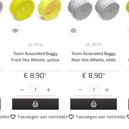
AE-9691
AE-9695
Team Associated Buggy
Team Associated Buggy
Front Hex Wheels, yellow
Rear Hex Wheels, white
€ 8,90*
€ 8,90*
 de knoppen om de hoeveelheid te verhogen of te verlagen.
e gewenste hoeveelheid in of gebruik de knoppen om de hoeveelheid te verhogen of
Producthoeveelheid: Voer de gewenste hoeveelheid in of gebruik de kno
Producthoeveelheid: Voer de gewen
ieblok
Toevoegen aan notitieblok
Toevoegen aan notitieblok