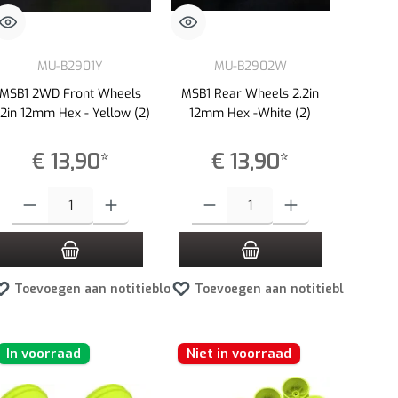
MU-B2901Y
MU-B2902W
MSB1 2WD Front Wheels
MSB1 Rear Wheels 2.2in
.2in 12mm Hex - Yellow (2)
12mm Hex -White (2)
€ 13,90*
€ 13,90*
ppen om de hoeveelheid te verhogen of te verlagen.
ste hoeveelheid in of gebruik de knoppen om de hoeveelheid te verhogen of te ver
Producthoeveelheid: Voer de gewenste hoeveelheid in of gebruik de knoppen om 
Producthoeveelheid: Voer de gewenste hoev
Toevoegen aan notitieblok
Toevoegen aan notitieblok
In voorraad
Niet in voorraad