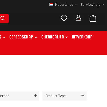
Nederlands
Service/help
S
GEREEDSCHAP
CHEMICALIEN
UITVERKOOP
nroad
Product Type