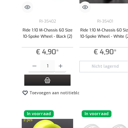
RI-35402
RI-35401
Ride 1:10 M-Chassis 60 Size
Ride 1:10 M-Chassis 60 Si
10-Spoke Wheel - Black (2)
10-Spoke Wheel - White (
€ 4,90*
€ 4,90*
Producthoeveelheid: Voer de gewenste hoeveelheid in of gebruik
Nicht lagernd
Toevoegen aan notitieblok
In voorraad
In voorraad