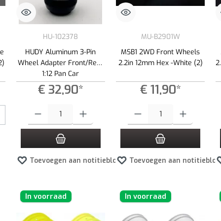
HU-102378
MU-B2901W
ze
HUDY Aluminum 3-Pin
MSB1 2WD Front Wheels
2)
Wheel Adapter Front/Rear
2.2in 12mm Hex -White (2)
2
1:12 Pan Car
€ 32,90*
€ 11,90*
 de knoppen om de hoeveelheid te verhogen of te verlagen.
Producthoeveelheid: Voer de gewenste hoeveelheid in of gebruik de kno
Producthoeveelheid: Voer de gewen
Toevoegen aan notitieblok
Toevoegen aan notitieblok
In voorraad
In voorraad