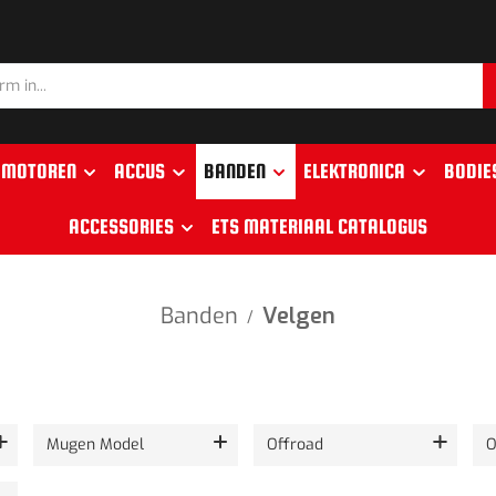
MOTOREN
ACCUS
BANDEN
ELEKTRONICA
BODIE
ACCESSORIES
ETS MATERIAAL CATALOGUS
Banden
Velgen
/
Mugen Model
Offroad
O