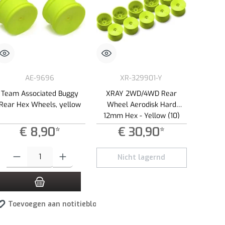
AE-9696
XR-329901-Y
Team Associated Buggy
XRAY 2WD/4WD Rear
Rear Hex Wheels, yellow
Wheel Aerodisk Hard
12mm Hex - Yellow (10)
€ 8,90*
€ 30,90*
 te verlagen.
ppen om de hoeveelheid te verhogen of te verlagen.
ste hoeveelheid in of gebruik de knoppen om de hoeveelheid te verhogen of te ver
Producthoeveelheid: Voer de gewenste hoeveelheid in of gebruik de knoppen om 
Nicht lagernd
Toevoegen aan notitieblok