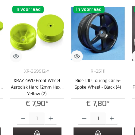
In voorraad
In voorraad
XR-369912-Y
RI-25111
XRAY 4WD Front Wheel
Ride 1:10 Touring Car 6-
-
Aerodisk Hard 12mm Hex -
Spoke Wheel - Black (4)
F
Yellow (2)
€ 7,90*
€ 7,80*
e gewenste hoeveelheid in of gebruik de knoppen om de hoeveelheid te verhogen of
Producthoeveelheid: Voer de gewenste hoeveelheid in of gebruik de kno
Producthoeveelheid: Voer de gewen