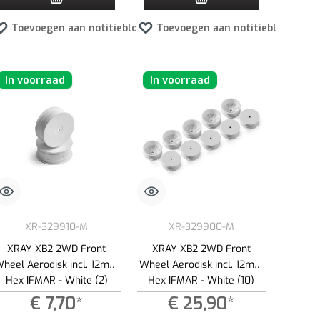
Toevoegen aan notitieblok
Toevoegen aan notitieblok
In voorraad
In voorraad
XR-329910-M
XR-329900-M
XRAY XB2 2WD Front
XRAY XB2 2WD Front
heel Aerodisk incl. 12mm
Wheel Aerodisk incl. 12mm
Hex IFMAR - White (2)
Hex IFMAR - White (10)
€ 7,70*
€ 25,90*