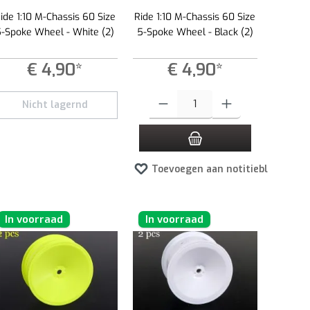
ide 1:10 M-Chassis 60 Size
Ride 1:10 M-Chassis 60 Size
5-Spoke Wheel - White (2)
5-Spoke Wheel - Black (2)
€ 4,90*
€ 4,90*
 te verlagen.
ppen om de hoeveelheid te verhogen of te verlagen.
ste hoeveelheid in of gebruik de knoppen om de hoeveelheid te verhogen of te ver
Producthoeveelheid: Voer de gewenste hoev
Nicht lagernd
Toevoegen aan notitieblok
In voorraad
In voorraad