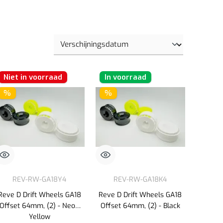
Niet in voorraad
In voorraad
%
%
REV-RW-GA18Y4
REV-RW-GA18K4
Reve D Drift Wheels GA18
Reve D Drift Wheels GA18
Offset 64mm, (2) - Neon
Offset 64mm, (2) - Black
Yellow