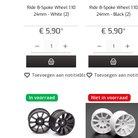
Ride 8-Spoke Wheel 1:10
Ride 8-Spoke Wheel 1:10
24mm - White (2)
24mm - Black (2)
€ 5,90*
€ 5,90*
Producthoeveelheid: Voer de gewenste hoeveelheid in of gebruik
Producthoeveelheid: Voer d
Toevoegen aan notitieblok
Toevoegen aan notit
In voorraad
Niet in voorraad