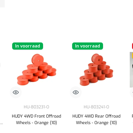
In voorraad
In voorraad
HU-803231-O
HU-803241-O
HUDY 4WD Front Offroad
HUDY 4WD Rear Offroad
Wheels - Orange (10)
Wheels - Orange (10)