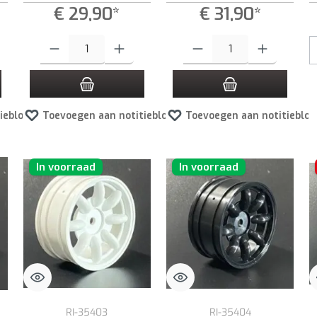
€ 29,90*
€ 31,90*
e gewenste hoeveelheid in of gebruik de knoppen om de hoeveelheid te verhogen of
Producthoeveelheid: Voer de gewenste hoeveelheid in of gebruik de kno
Producthoeveelheid: Voer de gewen
ieblok
Toevoegen aan notitieblok
Toevoegen aan notitieblok
In voorraad
In voorraad
RI-35403
RI-35404