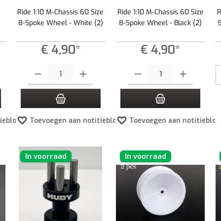
Ride 1:10 M-Chassis 60 Size
Ride 1:10 M-Chassis 60 Size
R
8-Spoke Wheel - White (2)
8-Spoke Wheel - Black (2)
€ 4,90*
€ 4,90*
 de knoppen om de hoeveelheid te verhogen of te verlagen.
e gewenste hoeveelheid in of gebruik de knoppen om de hoeveelheid te verhogen of
Producthoeveelheid: Voer de gewenste hoeveelheid in of gebruik de kno
Producthoeveelheid: Voer de gewen
ieblok
Toevoegen aan notitieblok
Toevoegen aan notitieblok
In voorraad
In voorraad