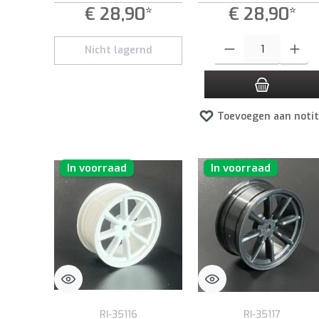
€ 28,90*
€ 28,90*
Producthoeveelheid: Voer d
Nicht lagernd
Toevoegen aan notit
In voorraad
In voorraad
RI-35116
RI-35117