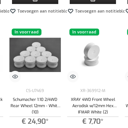
ieblok
Toevoegen aan notitieblok
Toevoegen aan notitieblok
In voorraad
In voorraad
CS-U7469
XR-369912-M
ck
Schumacher 1:10 2/4WD
XRAY 4WD Front Wheel
Rear Wheel 12mm - White
Aerodisk w/12mm Hex
W
(10)
IFMAR White (2)
€ 24,90*
€ 7,70*