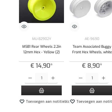
MU-B2902Y
AE-9690
MSB1 Rear Wheels 2.2in
Team Associated Buggy
12mm Hex - Yellow (2)
Front Hex Wheels, white
€ 14,90*
€ 8,90*
Producthoeveelheid: Voer de gewenste hoeveelheid in of gebruik
Producthoeveelheid: Voer d
Toevoegen aan notitieblok
Toevoegen aan notit