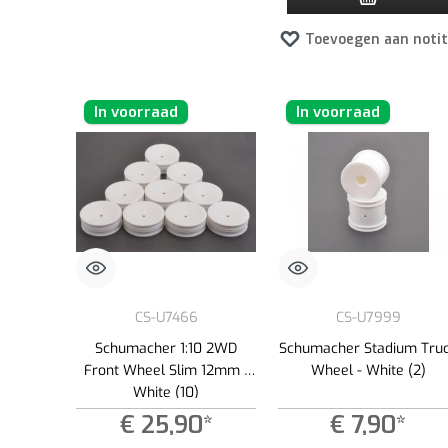
Toevoegen aan notit
In voorraad
In voorraad
CS-U7466
CS-U7999
Schumacher 1:10 2WD
Schumacher Stadium Tru
Front Wheel Slim 12mm -
Wheel - White (2)
White (10)
€ 25,90*
€ 7,90*