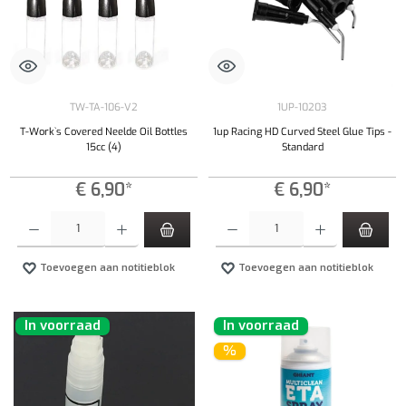
TW-TA-106-V2
1UP-10203
T-Work`s Covered Neelde Oil Bottles
1up Racing HD Curved Steel Glue Tips -
15cc (4)
Standard
€ 6,90*
€ 6,90*
Producthoeveelheid: Voer de gewenste hoeveelheid in of gebruik de knoppen om de hoeveelhe
Producthoeveelheid: Voer de gewenste hoeveel
Toevoegen aan notitieblok
Toevoegen aan notitieblok
In voorraad
In voorraad
%