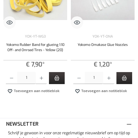
YOK-YT-WG3
YOK-YT-ONA
Yokomo Rubber Band for glueing 1:10
Yokomo Omakase Glue Nozzles
Off- and Onroad Tires - Yellow (20)
€ 7,90*
€ 1,20*
Producthoeveelheid: Voer de gewenste hoeveelheid in of gebruik de knoppen om de hoeveelhe
Producthoeveelheid: Voer de gewenste hoeveel
Toevoegen aan notitieblok
Toevoegen aan notitieblok
NEWSLETTER
Schrijf je gewoon in voor onze regelmatige nieuwsbrief om op tijd op