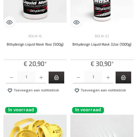
BDLM-16
BDLM-32
Bittydesign Liquid Mask 16oz (500g)
Bittydesign Liquid Mask 32oz (1000g)
€ 20,90*
€ 30,90*
Producthoeveelheid: Voer de gewenste hoeveelheid in of gebruik de knoppen om de hoeveelhe
Producthoeveelheid: Voer de gewenste hoeveel
Toevoegen aan notitieblok
Toevoegen aan notitieblok
In voorraad
In voorraad