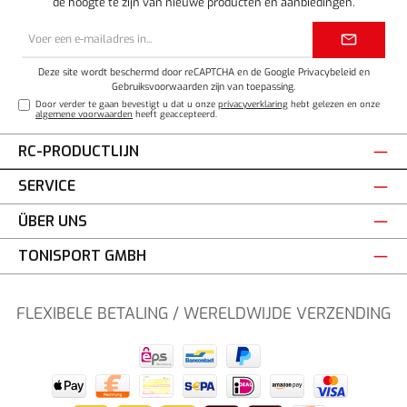
de hoogte te zijn van nieuwe producten en aanbiedingen.
E-
mailadres*
Deze site wordt beschermd door reCAPTCHA en de Google
Privacybeleid
en
Gebruiksvoorwaarden
zijn van toepassing.
Door verder te gaan bevestigt u dat u onze
privacyverklaring
hebt gelezen en onze
algemene voorwaarden
heeft geaccepteerd.
RC-PRODUCTLIJN
SERVICE
ÜBER UNS
TONISPORT GMBH
FLEXIBELE BETALING / WERELDWIJDE VERZENDING