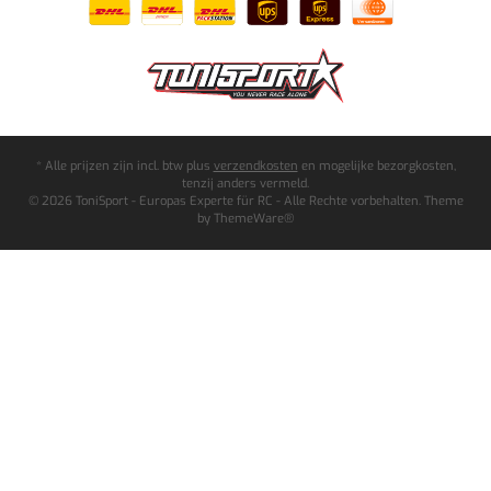
* Alle prijzen zijn incl. btw plus
verzendkosten
en mogelijke bezorgkosten,
tenzij anders vermeld.
© 2026 ToniSport - Europas Experte für RC - Alle Rechte vorbehalten. Theme
by
ThemeWare®