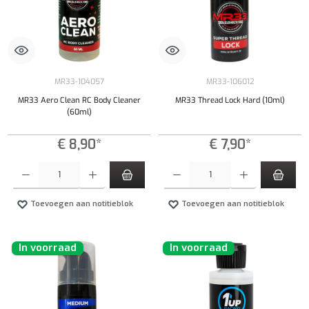
MR33-104057
MR33-106012
MR33 Aero Clean RC Body Cleaner
MR33 Thread Lock Hard (10ml)
(60ml)
€ 8,90*
€ 7,90*
Producthoeveelheid: Voer de gewenste hoeveelheid in of gebruik de knoppen om de hoeveelhe
Producthoeveelheid: Voer de gewenste hoeveel
Toevoegen aan notitieblok
Toevoegen aan notitieblok
In voorraad
In voorraad