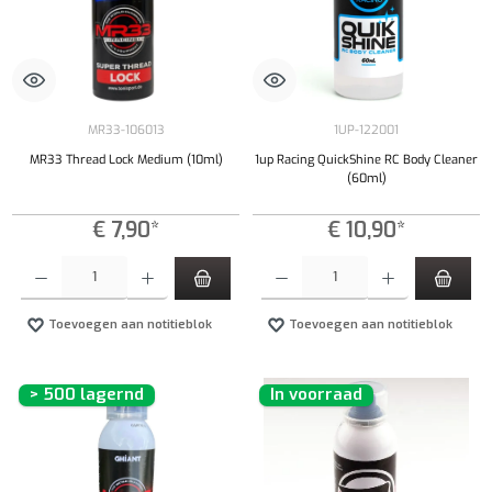
MR33-106013
1UP-122001
MR33 Thread Lock Medium (10ml)
1up Racing QuickShine RC Body Cleaner
(60ml)
€ 7,90*
€ 10,90*
Producthoeveelheid: Voer de gewenste hoeveelheid in of gebruik de knoppen om de hoeveelhe
Producthoeveelheid: Voer de gewenste hoeveel
Toevoegen aan notitieblok
Toevoegen aan notitieblok
> 500 lagernd
In voorraad