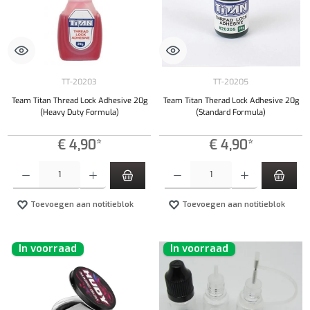
TT-20203
TT-20205
Team Titan Thread Lock Adhesive 20g
Team Titan Therad Lock Adhesive 20g
(Heavy Duty Formula)
(Standard Formula)
€ 4,90*
€ 4,90*
Producthoeveelheid: Voer de gewenste hoeveelheid in of gebruik de knoppen om de hoeveelhe
Producthoeveelheid: Voer de gewenste hoeveel
Toevoegen aan notitieblok
Toevoegen aan notitieblok
In voorraad
In voorraad