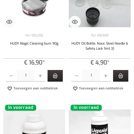
HU-106200
HU-106900
HUDY Magic Cleaning Gum 90g
HUDY Oil Bottle, Nose, Steel Needle &
Safety Lock 5ml 3)
€ 16,90*
€ 4,90*
Producthoeveelheid: Voer de gewenste hoeveelheid in of gebruik de knoppen om de hoeveelhe
Producthoeveelheid: Voer de gewenste hoeveel
Toevoegen aan notitieblok
Toevoegen aan notitieblok
In voorraad
In voorraad