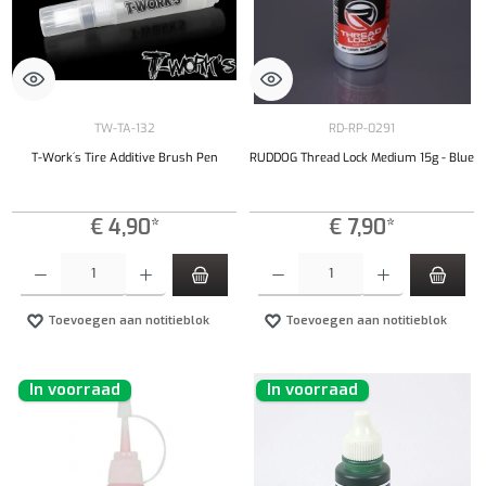
TW-TA-132
RD-RP-0291
T-Work´s Tire Additive Brush Pen
RUDDOG Thread Lock Medium 15g - Blue
€ 4,90*
€ 7,90*
Producthoeveelheid: Voer de gewenste hoeveelheid in of gebruik de knoppen om de hoeveelhe
Producthoeveelheid: Voer de gewenste hoeveel
Toevoegen aan notitieblok
Toevoegen aan notitieblok
In voorraad
In voorraad