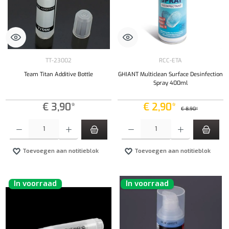
TT-23002
RCC-ETA
Team Titan Additive Bottle
GHIANT Multiclean Surface Desinfection
Spray 400ml
€ 3,90*
€ 2,90*
€ 8,90*
Producthoeveelheid: Voer de gewenste hoeveelheid in of gebruik de knoppen om de hoeveelhe
Producthoeveelheid: Voer de gewenste hoeveel
Toevoegen aan notitieblok
Toevoegen aan notitieblok
In voorraad
In voorraad