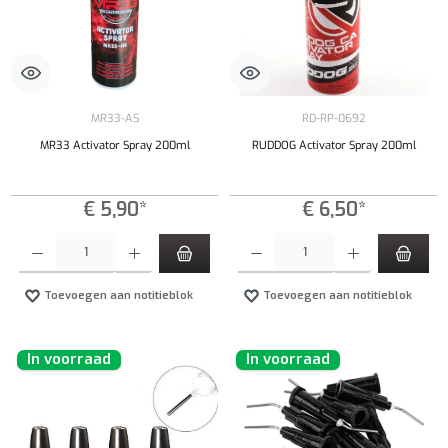
MR33-AS
RD-RP-0692
MR33 Activator Spray 200ml
RUDDOG Activator Spray 200ml
€ 5,90*
€ 6,50*
Producthoeveelheid: Voer de gewenste hoeveelheid in of gebruik de knoppen om de hoeveelhe
Producthoeveelheid: Voer de gewenste hoeveel
Toevoegen aan notitieblok
Toevoegen aan notitieblok
In voorraad
In voorraad