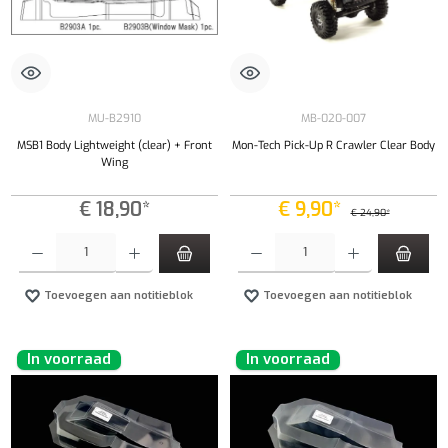
MU-B2910
MB-020-007
MSB1 Body Lightweight (clear) + Front
Mon-Tech Pick-Up R Crawler Clear Body
Wing
€ 18,90*
€ 9,90*
€ 24,90*
Producthoeveelheid: Voer de gewenste hoeveelheid in of gebruik de knoppen om de hoeveelhe
Producthoeveelheid: Voer de gewenste hoeveel
Toevoegen aan notitieblok
Toevoegen aan notitieblok
In voorraad
In voorraad