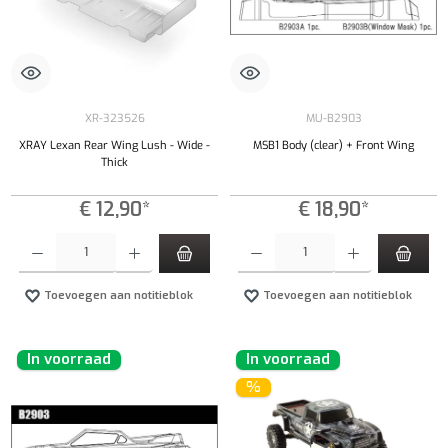
XR-323526
MU-B2903
XRAY Lexan Rear Wing Lush - Wide -
MSB1 Body (clear) + Front Wing
Thick
€ 12,90*
€ 18,90*
Producthoeveelheid: Voer de gewenste hoeveelheid in of gebruik de knoppen om de hoeveelhe
Producthoeveelheid: Voer de gewenste hoeveel
Toevoegen aan notitieblok
Toevoegen aan notitieblok
In voorraad
In voorraad
%