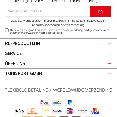
de hoogte te zijn van nieuwe producten en aanbiedingen.
E-
mailadres*
Deze site wordt beschermd door reCAPTCHA en de Google
Privacybeleid
en
Gebruiksvoorwaarden
zijn van toepassing.
Door verder te gaan bevestigt u dat u onze
privacyverklaring
hebt gelezen en onze
algemene voorwaarden
heeft geaccepteerd.
RC-PRODUCTLIJN
SERVICE
ÜBER UNS
TONISPORT GMBH
FLEXIBELE BETALING / WERELDWIJDE VERZENDING