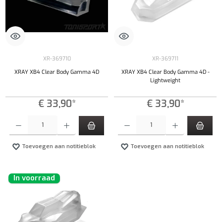
XR-369710
XR-369711
XRAY XB4 Clear Body Gamma 4D
XRAY XB4 Clear Body Gamma 4D -
Lightweight
€ 33,90*
€ 33,90*
Producthoeveelheid: Voer de gewenste hoeveelheid in of gebruik de knoppen om de hoeveelhe
Producthoeveelheid: Voer de gewenste hoeveel
Toevoegen aan notitieblok
Toevoegen aan notitieblok
In voorraad