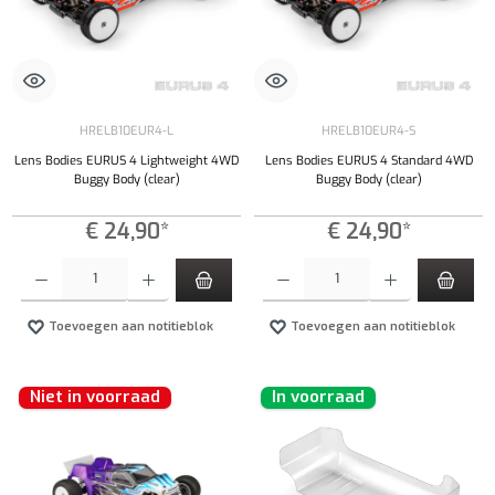
HRELB10EUR4-L
HRELB10EUR4-S
Lens Bodies EURUS 4 Lightweight 4WD
Lens Bodies EURUS 4 Standard 4WD
Buggy Body (clear)
Buggy Body (clear)
€ 24,90*
€ 24,90*
Producthoeveelheid: Voer de gewenste hoeveelheid in of gebruik de knoppen om de hoeveelhe
Producthoeveelheid: Voer de gewenste hoeveel
Toevoegen aan notitieblok
Toevoegen aan notitieblok
Niet in voorraad
In voorraad