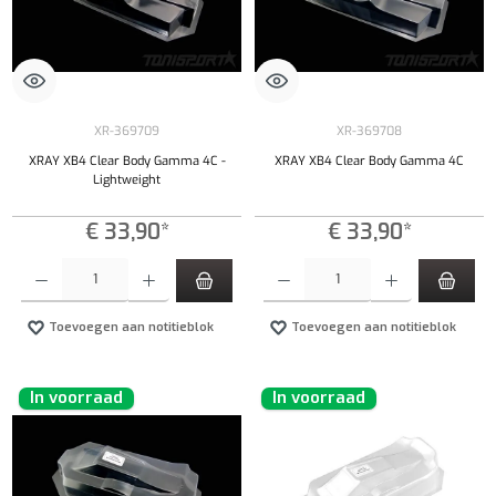
XR-369709
XR-369708
XRAY XB4 Clear Body Gamma 4C -
XRAY XB4 Clear Body Gamma 4C
Lightweight
€ 33,90*
€ 33,90*
Producthoeveelheid: Voer de gewenste hoeveelheid in of gebruik de knoppen om de hoeveelhe
Producthoeveelheid: Voer de gewenste hoeveel
Toevoegen aan notitieblok
Toevoegen aan notitieblok
In voorraad
In voorraad