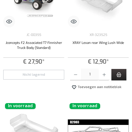
JC-00355
XR-323525
Jconcepts F2 Associated T7 Finnisher
XRAY Lexan rear Wing Lush Wide
Truck Body (Standard)
€ 27,90*
€ 12,90*
Producthoeveelheid: Voer de gewenste hoeveel
Nicht lagernd
Toevoegen aan notitieblok
In voorraad
In voorraad