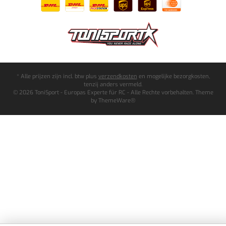
* Alle prijzen zijn incl. btw plus
verzendkosten
en mogelijke bezorgkosten,
tenzij anders vermeld.
© 2026 ToniSport - Europas Experte für RC - Alle Rechte vorbehalten. Theme
by
ThemeWare®