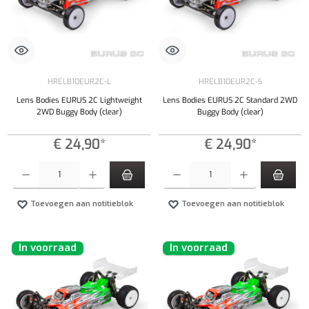
HRELB10EUR2C-L
HRELB10EUR2C-S
Lens Bodies EURUS 2C Lightweight
Lens Bodies EURUS 2C Standard 2WD
2WD Buggy Body (clear)
Buggy Body (clear)
€ 24,90*
€ 24,90*
Producthoeveelheid: Voer de gewenste hoeveelheid in of gebruik de knoppen om de hoeveelhe
Producthoeveelheid: Voer de gewenste hoeveel
Toevoegen aan notitieblok
Toevoegen aan notitieblok
In voorraad
In voorraad