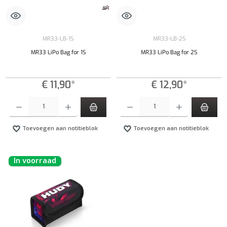
MR33-LB-1S
MR33-LB-2S
MR33 LiPo Bag for 1S
MR33 LiPo Bag for 2S
€ 11,90*
€ 12,90*
Producthoeveelheid: Voer de gewenste hoeveelheid in of gebruik de knoppen om de hoeveelhe
Producthoeveelheid: Voer de gewenste hoeveel
Toevoegen aan notitieblok
Toevoegen aan notitieblok
In voorraad