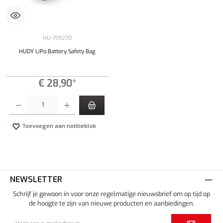
HU-199270
HUDY LiPo Battery Safety Bag
€ 28,90*
Producthoeveelheid: Voer de gewenste hoeveelheid in of gebruik de knoppen om de hoeveelhe
Toevoegen aan notitieblok
NEWSLETTER
Schrijf je gewoon in voor onze regelmatige nieuwsbrief om op tijd op
de hoogte te zijn van nieuwe producten en aanbiedingen.
E-