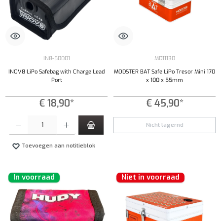
IN8-50001
MD11130
INOV8 LiPo Safebag with Charge Lead
MODSTER BAT Safe LiPo Tresor Mini 170
Port
x 100 x 55mm
€ 18,90*
€ 45,90*
Producthoeveelheid: Voer de gewenste hoeveelheid in of gebruik de knoppen om de hoeveelhe
Nicht lagernd
Toevoegen aan notitieblok
In voorraad
Niet in voorraad