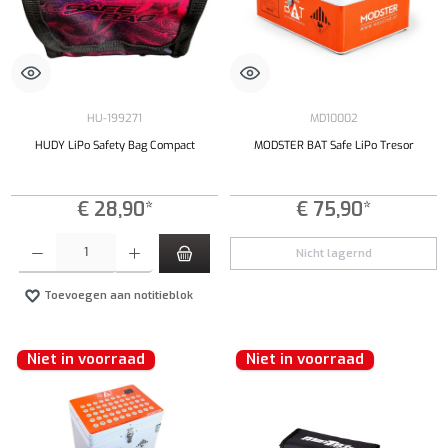
HU-199271
MD10002
HUDY LiPo Safety Bag Compact
MODSTER BAT Safe LiPo Tresor
€ 28,90*
€ 75,90*
Producthoeveelheid: Voer de gewenste hoeveelheid in of gebruik de knoppen om de hoeveelhe
Nicht lagernd
Toevoegen aan notitieblok
Niet in voorraad
Niet in voorraad