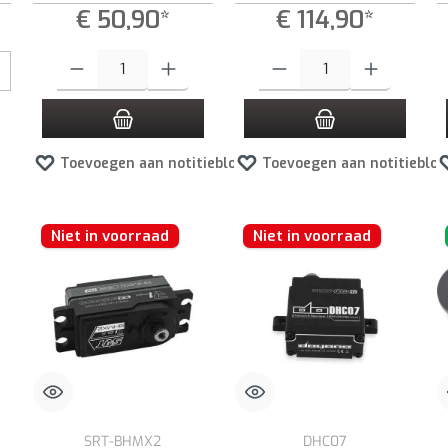
€ 50,90*
€ 114,90*
 de knoppen om de hoeveelheid te verhogen of te verlagen.
Producthoeveelheid: Voer de gewenste hoeveelheid in of gebruik de kno
Producthoeveelheid: Voer de gewen
Toevoegen aan notitieblok
Toevoegen aan notitieblok
Niet in voorraad
Niet in voorraad
SRT-BHMX2
DHC07