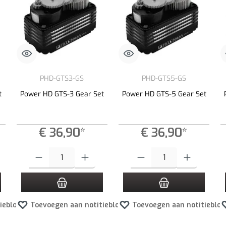
PHD-GTS3-GS
PHD-GTS5-GS
t
Power HD GTS-3 Gear Set
Power HD GTS-5 Gear Set
€ 36,90*
€ 36,90*
 de knoppen om de hoeveelheid te verhogen of te verlagen.
e gewenste hoeveelheid in of gebruik de knoppen om de hoeveelheid te verhogen of
Producthoeveelheid: Voer de gewenste hoeveelheid in of gebruik de kno
Producthoeveelheid: Voer de gewen
ieblok
Toevoegen aan notitieblok
Toevoegen aan notitieblok