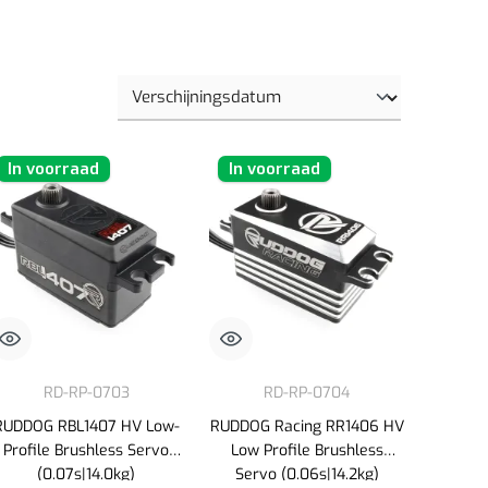
In voorraad
In voorraad
RD-RP-0703
RD-RP-0704
RUDDOG RBL1407 HV Low-
RUDDOG Racing RR1406 HV
Profile Brushless Servo
Low Profile Brushless
(0.07s|14.0kg)
Servo (0.06s|14.2kg)