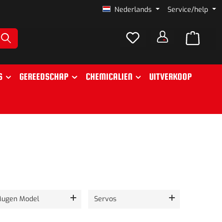
Nederlands
Service/help
S
GEREEDSCHAP
CHEMICALIEN
UITVERKOOP
ugen Model
Servos