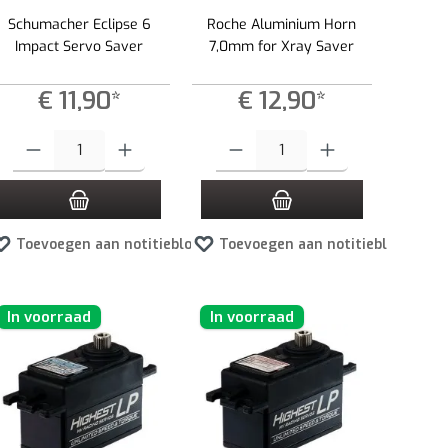
Schumacher Eclipse 6
Roche Aluminium Horn
Impact Servo Saver
7,0mm for Xray Saver
€ 11,90*
€ 12,90*
 te verlagen.
Producthoeveelheid: Voer de gewenste hoeveelheid in of gebruik de knoppen om 
Producthoeveelheid: Voer de gewenste hoev
Toevoegen aan notitieblok
Toevoegen aan notitieblok
In voorraad
In voorraad