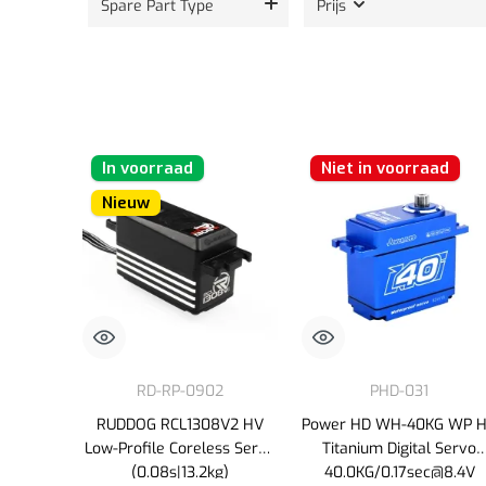
Spare Part Type
Prijs
In voorraad
Niet in voorraad
Nieuw
RD-RP-0902
PHD-031
RUDDOG RCL1308V2 HV
Power HD WH-40KG WP 
Low-Profile Coreless Servo
Titanium Digital Servo
(0.08s|13.2kg)
40.0KG/0.17sec@8.4V