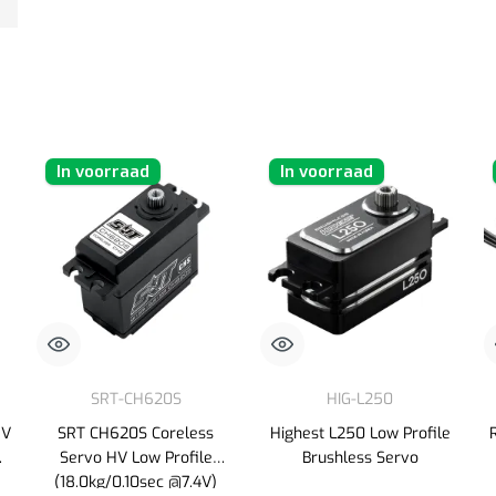
In voorraad
In voorraad
SRT-CH620S
HIG-L250
HV
SRT CH620S Coreless
Highest L250 Low Profile
Servo HV Low Profile
Brushless Servo
(18.0kg/0.10sec @7.4V)