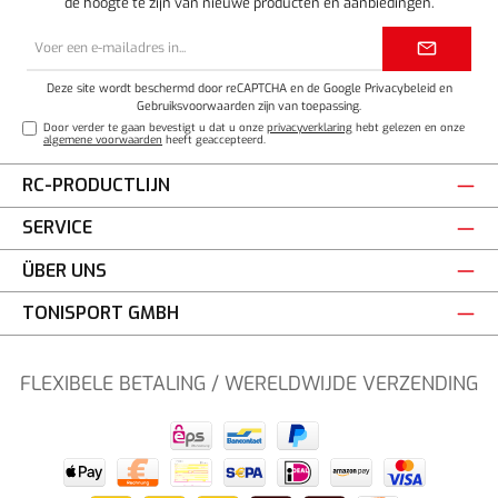
de hoogte te zijn van nieuwe producten en aanbiedingen.
E-
mailadres*
Deze site wordt beschermd door reCAPTCHA en de Google
Privacybeleid
en
Gebruiksvoorwaarden
zijn van toepassing.
Door verder te gaan bevestigt u dat u onze
privacyverklaring
hebt gelezen en onze
algemene voorwaarden
heeft geaccepteerd.
RC-PRODUCTLIJN
SERVICE
ÜBER UNS
TONISPORT GMBH
FLEXIBELE BETALING / WERELDWIJDE VERZENDING