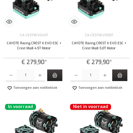
CA-CESTXEVO45T
CA-CESTXEVO50T
CAYOTE Racing CREST X EVO ESC +
CAYOTE Racing CREST X EVO ESC +
Crest Modi 4.5T Motor
Crest Modi 5.0T Motor
€ 279,90*
€ 279,90*
Producthoeveelheid: Voer de gewenste hoeveelheid in of gebruik de knoppen om de hoeveelhe
Producthoeveelheid: Voer de gewenste hoeveel
Toevoegen aan notitieblok
Toevoegen aan notitieblok
In voorraad
Niet in voorraad