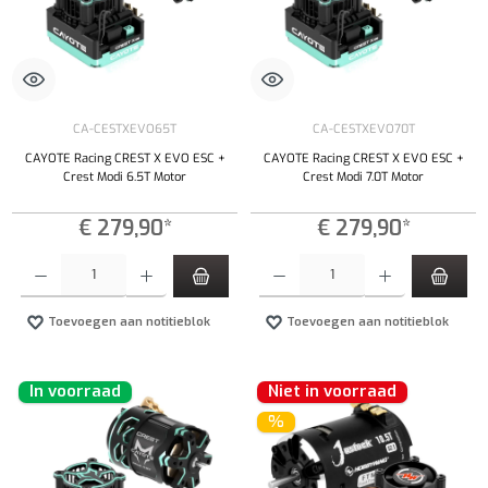
CA-CESTXEVO65T
CA-CESTXEVO70T
CAYOTE Racing CREST X EVO ESC +
CAYOTE Racing CREST X EVO ESC +
Crest Modi 6.5T Motor
Crest Modi 7.0T Motor
€ 279,90*
€ 279,90*
Producthoeveelheid: Voer de gewenste hoeveelheid in of gebruik de knoppen om de hoeveelhe
Producthoeveelheid: Voer de gewenste hoeveel
Toevoegen aan notitieblok
Toevoegen aan notitieblok
In voorraad
Niet in voorraad
%