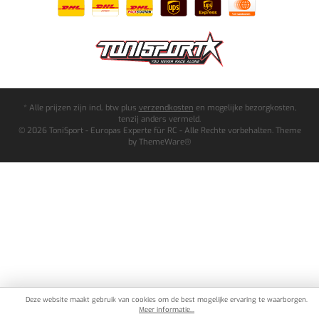
* Alle prijzen zijn incl. btw plus
verzendkosten
en mogelijke bezorgkosten,
tenzij anders vermeld.
© 2026 ToniSport - Europas Experte für RC - Alle Rechte vorbehalten. Theme
by
ThemeWare®
Deze website maakt gebruik van cookies om de best mogelijke ervaring te waarborgen.
Meer informatie...