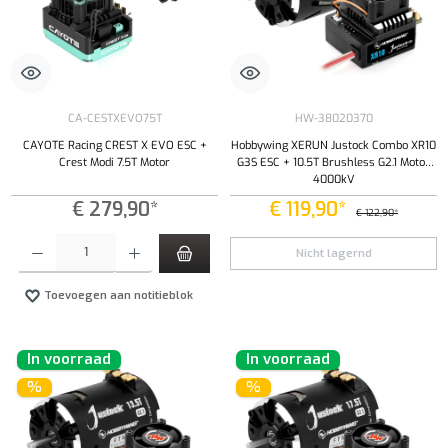
CA-CESTXEVO75T
HW-38020370
CAYOTE Racing CREST X EVO ESC +
Hobbywing XERUN Justock Combo XR10
Crest Modi 7.5T Motor
G3S ESC + 10.5T Brushless G2.1 Motor
4000kV
€ 279,90*
€ 119,90*
€ 122,90*
Producthoeveelheid: Voer de gewenste hoeveelheid in of gebruik de knoppen om de hoeveelhe
Nicht lagernd
Toevoegen aan notitieblok
In voorraad
In voorraad
%
%