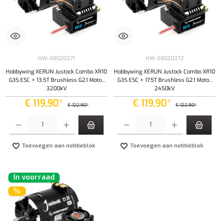
HW-38020371
HW-38020372
Hobbywing XERUN Justock Combo XR10
Hobbywing XERUN Justock Combo XR10
G3S ESC + 13.5T Brushless G2.1 Motor
G3S ESC + 17.5T Brushless G2.1 Motor
3200kV
2450kV
€ 119,90*
€ 119,90*
€ 122,90*
€ 122,90*
Producthoeveelheid: Voer de gewenste hoeveelheid in of gebruik de knoppen om de hoeveelhe
Producthoeveelheid: Voer de gewenste hoeveel
Toevoegen aan notitieblok
Toevoegen aan notitieblok
In voorraad
%