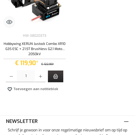
HW-38020373
Hobbywing XERUN Justock Combo XR10
G3S ESC + 21.5T Brushless G2.1 Motor
2050kV
€ 119,90*
€ 122,90*
Producthoeveelheid: Voer de gewenste hoeveelheid in of gebruik de knoppen om de hoeveelhe
Toevoegen aan notitieblok
NEWSLETTER
Schrijf je gewoon in voor onze regelmatige nieuwsbrief om op tijd op