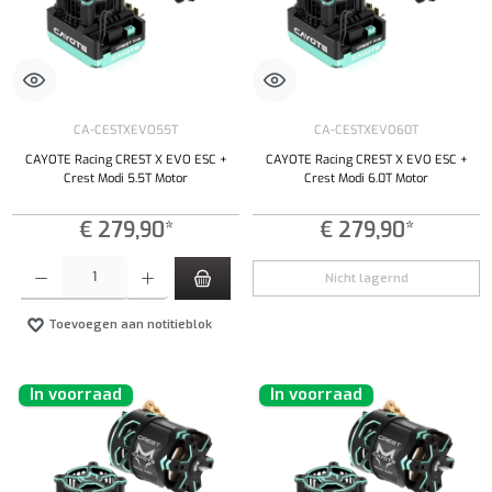
CA-CESTXEVO55T
CA-CESTXEVO60T
CAYOTE Racing CREST X EVO ESC +
CAYOTE Racing CREST X EVO ESC +
Crest Modi 5.5T Motor
Crest Modi 6.0T Motor
€ 279,90*
€ 279,90*
Producthoeveelheid: Voer de gewenste hoeveelheid in of gebruik de knoppen om de hoeveelhe
Nicht lagernd
Toevoegen aan notitieblok
In voorraad
In voorraad