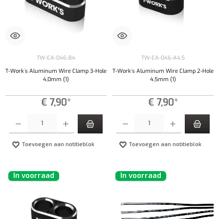
TW-EA-046-B4
TW-EA-046-A4.5
T-Work`s Aluminum Wire Clamp 3-Hole
T-Work`s Aluminum Wire Clamp 2-Hole
4,0mm (1)
4,5mm (1)
€ 7,90*
€ 7,90*
Producthoeveelheid: Voer de gewenste hoeveelheid in of gebruik de knoppen om de hoeveelhe
Producthoeveelheid: Voer de gewenste hoeveel
Toevoegen aan notitieblok
Toevoegen aan notitieblok
In voorraad
In voorraad