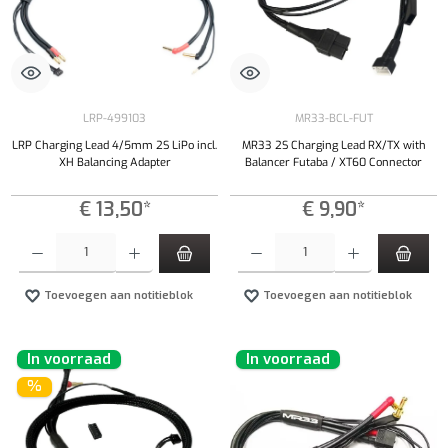
LRP-499103
MR33-BCL-FUT
LRP Charging Lead 4/5mm 2S LiPo incl.
MR33 2S Charging Lead RX/TX with
XH Balancing Adapter
Balancer Futaba / XT60 Connector
€ 13,50*
€ 9,90*
Producthoeveelheid: Voer de gewenste hoeveelheid in of gebruik de knoppen om de hoeveelhe
Producthoeveelheid: Voer de gewenste hoeveel
Toevoegen aan notitieblok
Toevoegen aan notitieblok
In voorraad
In voorraad
%