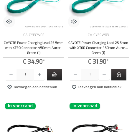
CA-CYECW02
CA-CYECW03
CAYOTE Power Charging Lead 2S 5mm
CAYOTE Power Charging Lead 2S 5mm
with XT90 Connector 450mm Aurora
with XT60 Connector 450mm Aurora
Green (1)
Green (1)
€ 34,90*
€ 31,90*
Producthoeveelheid: Voer de gewenste hoeveelheid in of gebruik de knoppen om de hoeveelhe
Producthoeveelheid: Voer de gewenste hoeveel
Toevoegen aan notitieblok
Toevoegen aan notitieblok
In voorraad
In voorraad