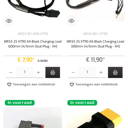
MR33-BCL600-XT90
MR33-BCL-XT90
MR33 2S XT90 All-Black Charging Lead
MR33 2S XT90 All-Black Charging Lead
600mm (4/5mm Dual Plug - XH)
300mm (4/5mm Dual Plug - XH)
€ 7,90*
€ 11,90*
€ 13,90*
Producthoeveelheid: Voer de gewenste hoeveelheid in of gebruik de knoppen om de hoeveelhe
Producthoeveelheid: Voer de gewenste hoeveel
Toevoegen aan notitieblok
Toevoegen aan notitieblok
In voorraad
In voorraad