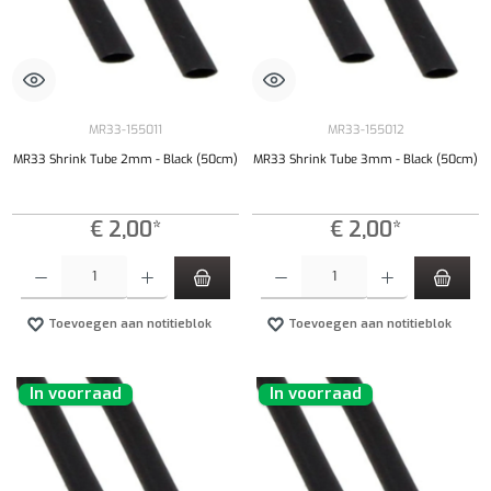
MR33-155011
MR33-155012
MR33 Shrink Tube 2mm - Black (50cm)
MR33 Shrink Tube 3mm - Black (50cm)
€ 2,00*
€ 2,00*
Producthoeveelheid: Voer de gewenste hoeveelheid in of gebruik de knoppen om de hoeveelhe
Producthoeveelheid: Voer de gewenste hoeveel
Toevoegen aan notitieblok
Toevoegen aan notitieblok
In voorraad
In voorraad