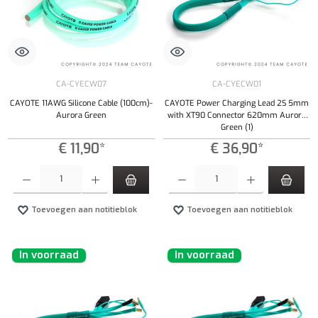
CA-CYECW07
CA-CYECW01
CAYOTE 11AWG Silicone Cable (100cm)-
CAYOTE Power Charging Lead 2S 5mm
Aurora Green
with XT90 Connector 620mm Aurora
Green (1)
€ 11,90*
€ 36,90*
Producthoeveelheid: Voer de gewenste hoeveelheid in of gebruik de knoppen om de hoeveelhe
Producthoeveelheid: Voer de gewenste hoeveel
Toevoegen aan notitieblok
Toevoegen aan notitieblok
In voorraad
In voorraad