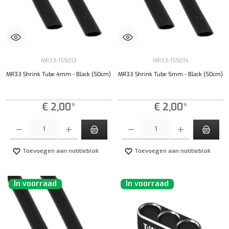
MR33-155013
MR33-155014
MR33 Shrink Tube 4mm - Black (50cm)
MR33 Shrink Tube 5mm - Black (50cm)
€ 2,00*
€ 2,00*
Producthoeveelheid: Voer de gewenste hoeveelheid in of gebruik de knoppen om de hoeveelhe
Producthoeveelheid: Voer de gewenste hoeveel
Toevoegen aan notitieblok
Toevoegen aan notitieblok
In voorraad
In voorraad