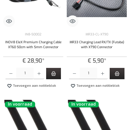
IN8-50002
MR33-CL-XT90
INOV8 EleX Premium Charging Cable
MR33 Charging Lead RX/TX (Futaba)
XT60 50cm with 5mm Connector
with XT90 Connector
€ 28,90*
€ 5,90*
Producthoeveelheid: Voer de gewenste hoeveelheid in of gebruik de knoppen om de hoeveelhe
Producthoeveelheid: Voer de gewenste hoeveel
Toevoegen aan notitieblok
Toevoegen aan notitieblok
In voorraad
In voorraad