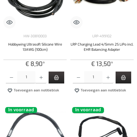
HW-30810003
LRP-499102
Hobbywing Ultrasoft Silicone Wire
LRP Charging Lead 4/5mm 2S LiPo incl.
13AWG (100cm)
EHR Balancing Adapter
€ 8,90*
€ 13,50*
Producthoeveelheid: Voer de gewenste hoeveelheid in of gebruik de knoppen om de hoeveelhe
Producthoeveelheid: Voer de gewenste hoeveel
Toevoegen aan notitieblok
Toevoegen aan notitieblok
In voorraad
In voorraad