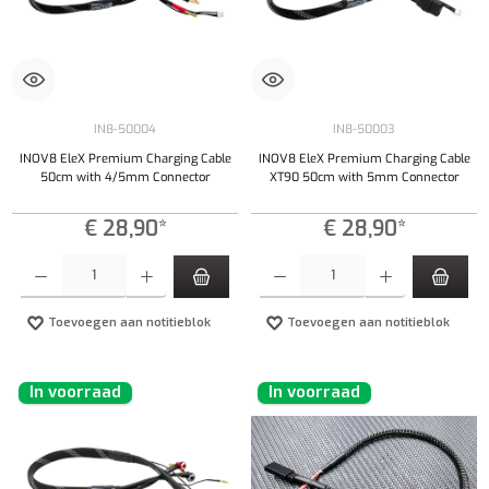
IN8-50004
IN8-50003
INOV8 EleX Premium Charging Cable
INOV8 EleX Premium Charging Cable
50cm with 4/5mm Connector
XT90 50cm with 5mm Connector
€ 28,90*
€ 28,90*
Producthoeveelheid: Voer de gewenste hoeveelheid in of gebruik de knoppen om de hoeveelhe
Producthoeveelheid: Voer de gewenste hoeveel
Toevoegen aan notitieblok
Toevoegen aan notitieblok
In voorraad
In voorraad