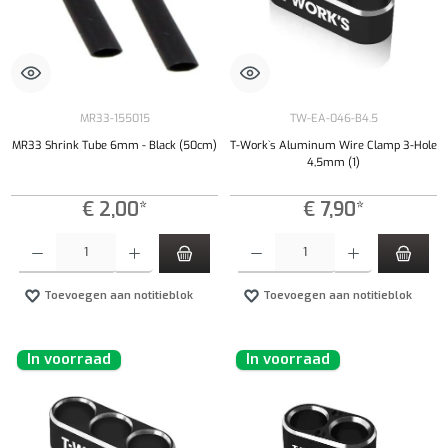
MR33-155015
TW-EA-046-B4.5
MR33 Shrink Tube 6mm - Black (50cm)
T-Work`s Aluminum Wire Clamp 3-Hole
4,5mm (1)
€ 2,00*
€ 7,90*
Producthoeveelheid: Voer de gewenste hoeveelheid in of gebruik de knoppen om de hoeveelhe
Producthoeveelheid: Voer de gewenste hoeveel
Toevoegen aan notitieblok
Toevoegen aan notitieblok
In voorraad
In voorraad