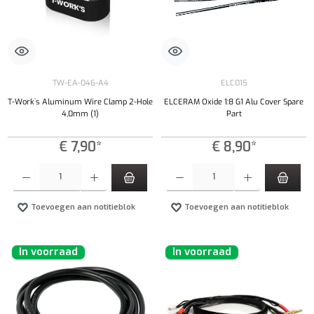
TW-EA-046-A4
ELC015
T-Work`s Aluminum Wire Clamp 2-Hole
ELCERAM Oxide 1:8 G1 Alu Cover Spare
4,0mm (1)
Part
€ 7,90*
€ 8,90*
Producthoeveelheid: Voer de gewenste hoeveelheid in of gebruik de knoppen om de hoeveelhe
Producthoeveelheid: Voer de gewenste hoeveel
Toevoegen aan notitieblok
Toevoegen aan notitieblok
In voorraad
In voorraad