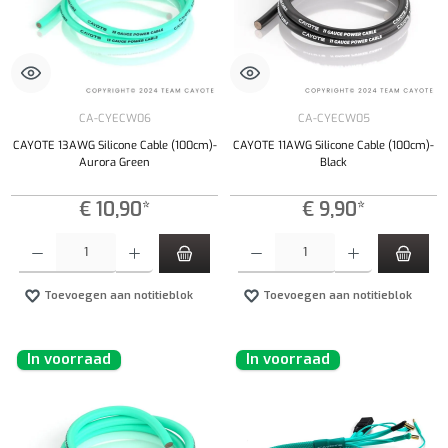
CA-CYECW06
CA-CYECW05
CAYOTE 13AWG Silicone Cable (100cm)-
CAYOTE 11AWG Silicone Cable (100cm)-
Aurora Green
Black
€ 10,90*
€ 9,90*
Producthoeveelheid: Voer de gewenste hoeveelheid in of gebruik de knoppen om de hoeveelhe
Producthoeveelheid: Voer de gewenste hoeveel
Toevoegen aan notitieblok
Toevoegen aan notitieblok
In voorraad
In voorraad