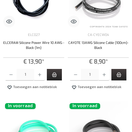
ELC027
CA-CYECW04
ELCERAM Silicone Power Wire 10 AWG -
CAYOTE 13AWG Silicone Cable (100cm)-
Black (1m)
Black
€ 13,90*
€ 8,90*
Producthoeveelheid: Voer de gewenste hoeveelheid in of gebruik de knoppen om de hoeveelhe
Producthoeveelheid: Voer de gewenste hoeveel
Toevoegen aan notitieblok
Toevoegen aan notitieblok
In voorraad
In voorraad