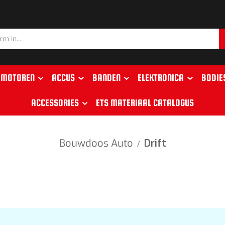
MOTOREN
ACCUS
BANDEN
ELEKTRONICA
BODIE
ACCESSORIES
ETS MATERIAAL CATALOGUS
Bouwdoos Auto
Drift
/