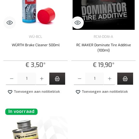
WÜ-BCL
RCM-DOM-A
WÜRTH Brake Cleaner 500ml
RC MAKER Dominate Tire Additive
(100ml)
€ 3,50*
€ 19,90*
Producthoeveelheid: Voer de gewenste hoeveelheid in of gebruik de knoppen om de hoeveelhe
Producthoeveelheid: Voer de gewenste hoeveel
Toevoegen aan notitieblok
Toevoegen aan notitieblok
In voorraad