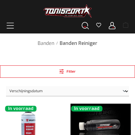
hoofdinhoud
Banden
Banden Reiniger
/
Filter
In voorraad
In voorraad