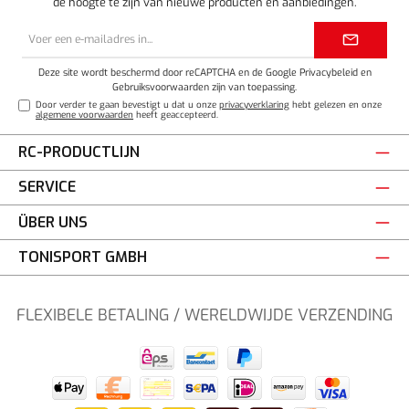
de hoogte te zijn van nieuwe producten en aanbiedingen.
E-
mailadres*
Deze site wordt beschermd door reCAPTCHA en de Google
Privacybeleid
en
Gebruiksvoorwaarden
zijn van toepassing.
Door verder te gaan bevestigt u dat u onze
privacyverklaring
hebt gelezen en onze
algemene voorwaarden
heeft geaccepteerd.
RC-PRODUCTLIJN
SERVICE
ÜBER UNS
TONISPORT GMBH
FLEXIBELE BETALING / WERELDWIJDE VERZENDING