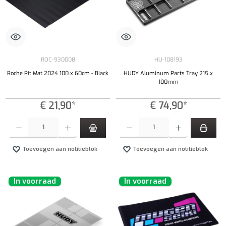
ROC-930008
HU-108193
Roche Pit Mat 2024 100 x 60cm - Black
HUDY Aluminum Parts Tray 215 x
100mm
€ 21,90*
€ 74,90*
Producthoeveelheid: Voer de gewenste hoeveelheid in of gebruik de knoppen om de hoeveelhe
Producthoeveelheid: Voer de gewenste hoeveel
Toevoegen aan notitieblok
Toevoegen aan notitieblok
In voorraad
In voorraad