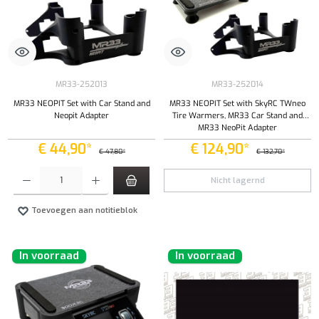
MR33-252013
MR33-252014
MR33 NEOPIT Set with Car Stand and
MR33 NEOPIT Set with SkyRC TWneo
Neopit Adapter
Tire Warmers, MR33 Car Stand and
MR33 NeoPit Adapter
€ 44,90*
€ 124,90*
€ 47,80*
€ 132,70*
Producthoeveelheid: Voer de gewenste hoeveelheid in of gebruik de knoppen om de hoeveelhe
Nicht lagernd
Toevoegen aan notitieblok
In voorraad
In voorraad