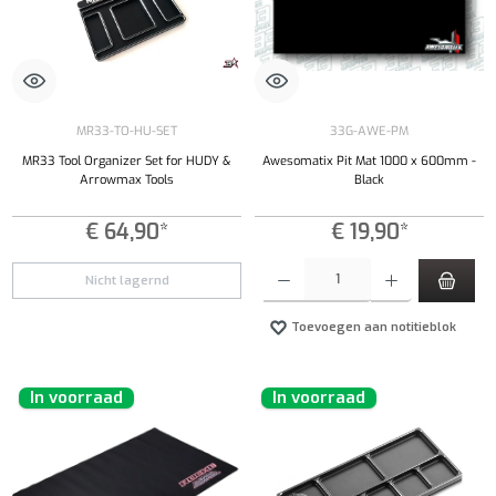
MR33-TO-HU-SET
33G-AWE-PM
MR33 Tool Organizer Set for HUDY &
Awesomatix Pit Mat 1000 x 600mm -
Arrowmax Tools
Black
€ 64,90*
€ 19,90*
Producthoeveelheid: Voer de gewenste hoeveel
Nicht lagernd
Toevoegen aan notitieblok
In voorraad
In voorraad