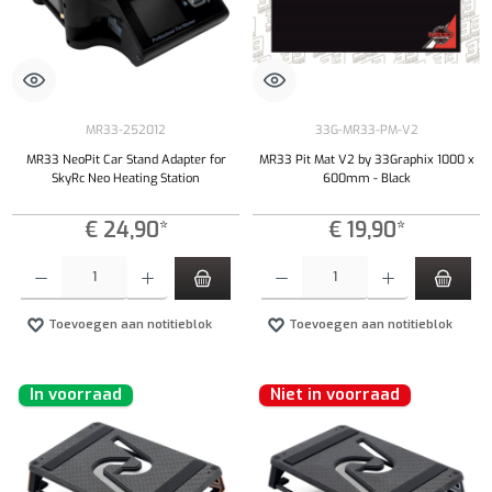
MR33-252012
33G-MR33-PM-V2
MR33 NeoPit Car Stand Adapter for
MR33 Pit Mat V2 by 33Graphix 1000 x
SkyRc Neo Heating Station
600mm - Black
€ 24,90*
€ 19,90*
Producthoeveelheid: Voer de gewenste hoeveelheid in of gebruik de knoppen om de hoeveelhe
Producthoeveelheid: Voer de gewenste hoeveel
Toevoegen aan notitieblok
Toevoegen aan notitieblok
In voorraad
Niet in voorraad