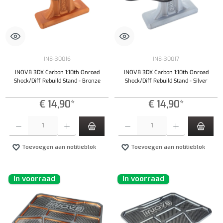
IN8-30016
IN8-30017
INOV8 3DX Carbon 1:10th Onroad
INOV8 3DX Carbon 1:10th Onroad
Shock/Diff Rebuild Stand - Bronze
Shock/Diff Rebuild Stand - Silver
€ 14,90*
€ 14,90*
Producthoeveelheid: Voer de gewenste hoeveelheid in of gebruik de knoppen om de hoeveelhe
Producthoeveelheid: Voer de gewenste hoeveel
Toevoegen aan notitieblok
Toevoegen aan notitieblok
In voorraad
In voorraad