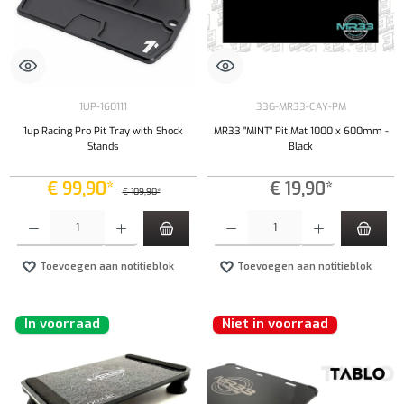
1UP-160111
33G-MR33-CAY-PM
1up Racing Pro Pit Tray with Shock
MR33 "MINT" Pit Mat 1000 x 600mm -
Stands
Black
€ 99,90*
€ 19,90*
€ 109,90*
Producthoeveelheid: Voer de gewenste hoeveelheid in of gebruik de knoppen om de hoeveelhe
Producthoeveelheid: Voer de gewenste hoeveel
Toevoegen aan notitieblok
Toevoegen aan notitieblok
In voorraad
Niet in voorraad