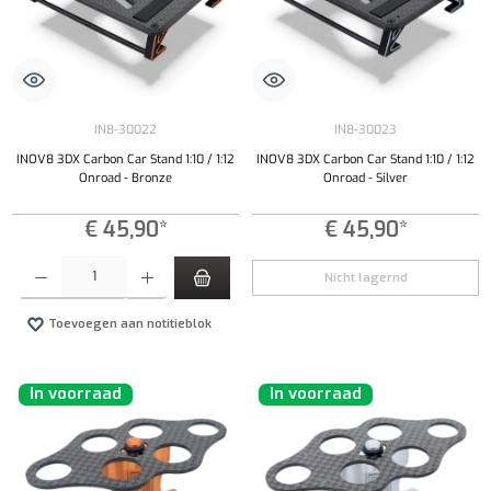
IN8-30022
IN8-30023
INOV8 3DX Carbon Car Stand 1:10 / 1:12
INOV8 3DX Carbon Car Stand 1:10 / 1:12
Onroad - Bronze
Onroad - Silver
€ 45,90*
€ 45,90*
Producthoeveelheid: Voer de gewenste hoeveelheid in of gebruik de knoppen om de hoeveelhe
Nicht lagernd
Toevoegen aan notitieblok
In voorraad
In voorraad