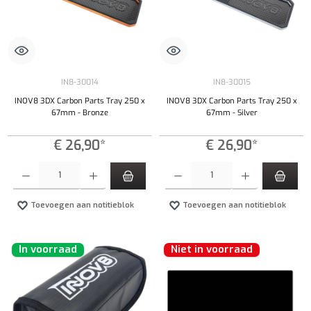
IN8-30014
IN8-30015
INOV8 3DX Carbon Parts Tray 250 x
INOV8 3DX Carbon Parts Tray 250 x
67mm - Bronze
67mm - Silver
€ 26,90*
€ 26,90*
Producthoeveelheid: Voer de gewenste hoeveelheid in of gebruik de knoppen om de hoeveelhe
Producthoeveelheid: Voer de gewenste hoeveel
Toevoegen aan notitieblok
Toevoegen aan notitieblok
In voorraad
Niet in voorraad