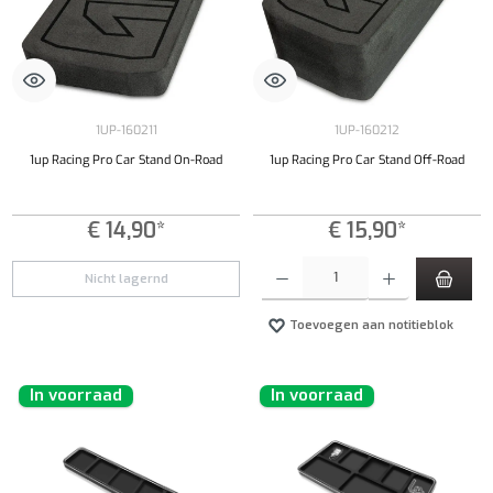
1UP-160211
1UP-160212
1up Racing Pro Car Stand On-Road
1up Racing Pro Car Stand Off-Road
€ 14,90*
€ 15,90*
Producthoeveelheid: Voer de gewenste hoeveel
Nicht lagernd
Toevoegen aan notitieblok
In voorraad
In voorraad