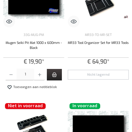
33G-MUG-PM
MR33-TO-MR-SET
Mugen Seiki Pit Mat 1000 x 600mm -
MR33 Tool Organizer Set for MR33 Tools
Black
€ 19,90*
€ 64,90*
Producthoeveelheid: Voer de gewenste hoeveelheid in of gebruik de knoppen om de hoeveelhe
Nicht lagernd
Toevoegen aan notitieblok
Niet in voorraad
In voorraad