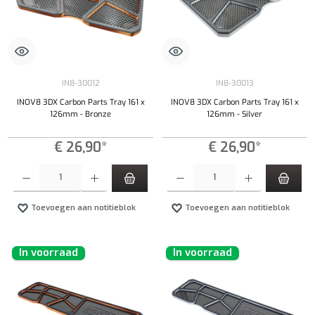
IN8-30012
IN8-30013
INOV8 3DX Carbon Parts Tray 161 x
INOV8 3DX Carbon Parts Tray 161 x
126mm - Bronze
126mm - Silver
€ 26,90*
€ 26,90*
Producthoeveelheid: Voer de gewenste hoeveelheid in of gebruik de knoppen om de hoeveelhe
Producthoeveelheid: Voer de gewenste hoeveel
Toevoegen aan notitieblok
Toevoegen aan notitieblok
In voorraad
In voorraad