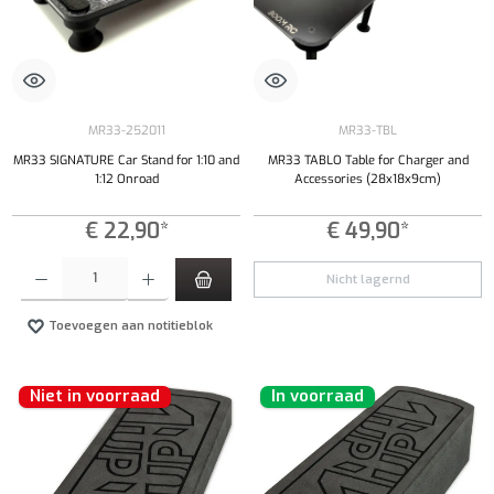
MR33-252011
MR33-TBL
MR33 SIGNATURE Car Stand for 1:10 and
MR33 TABLO Table for Charger and
1:12 Onroad
Accessories (28x18x9cm)
€ 22,90*
€ 49,90*
Producthoeveelheid: Voer de gewenste hoeveelheid in of gebruik de knoppen om de hoeveelhe
Nicht lagernd
Toevoegen aan notitieblok
Niet in voorraad
In voorraad