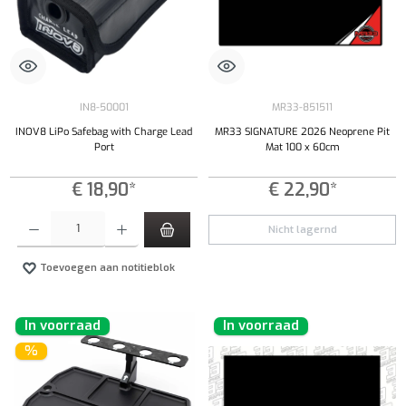
IN8-50001
MR33-851511
INOV8 LiPo Safebag with Charge Lead
MR33 SIGNATURE 2026 Neoprene Pit
Port
Mat 100 x 60cm
€ 18,90*
€ 22,90*
Producthoeveelheid: Voer de gewenste hoeveelheid in of gebruik de knoppen om de hoeveelhe
Nicht lagernd
Toevoegen aan notitieblok
In voorraad
In voorraad
%