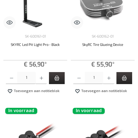
SK-600161-01
SK-600162-01
SKYRC Led Pit Light Pro - Black
SkyRC Tire Glueing Device
€ 56,90*
€ 55,90*
Producthoeveelheid: Voer de gewenste hoeveelheid in of gebruik de knoppen om de hoeveelhe
Producthoeveelheid: Voer de gewenste hoeveel
Toevoegen aan notitieblok
Toevoegen aan notitieblok
In voorraad
In voorraad