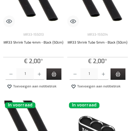
MR33-155013
MR33-155014
MR33 Shrink Tube 4mm - Black (50cm)
MR33 Shrink Tube 5mm - Black (50cm)
€ 2,00*
€ 2,00*
Producthoeveelheid: Voer de gewenste hoeveelheid in of gebruik de knoppen om de hoeveelhe
Producthoeveelheid: Voer de gewenste hoeveel
Toevoegen aan notitieblok
Toevoegen aan notitieblok
In voorraad
In voorraad