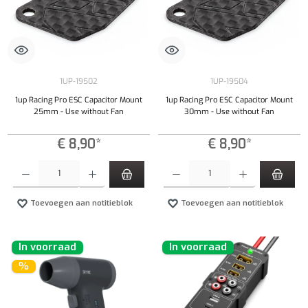
1UP-19502
1UP-19504
1up Racing Pro ESC Capacitor Mount
1up Racing Pro ESC Capacitor Mount
25mm - Use without Fan
30mm - Use without Fan
€ 8,90*
€ 8,90*
Producthoeveelheid: Voer de gewenste hoeveelheid in of gebruik de knoppen om de hoeveelhe
Producthoeveelheid: Voer de gewenste hoeveel
Toevoegen aan notitieblok
Toevoegen aan notitieblok
In voorraad
In voorraad
%