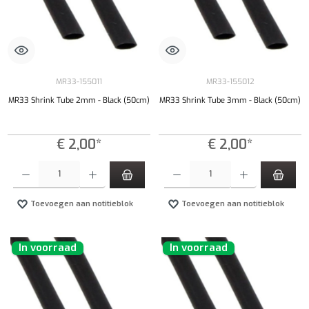
MR33-155011
MR33-155012
MR33 Shrink Tube 2mm - Black (50cm)
MR33 Shrink Tube 3mm - Black (50cm)
€ 2,00*
€ 2,00*
Producthoeveelheid: Voer de gewenste hoeveelheid in of gebruik de knoppen om de hoeveelhe
Producthoeveelheid: Voer de gewenste hoeveel
Toevoegen aan notitieblok
Toevoegen aan notitieblok
In voorraad
In voorraad