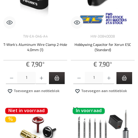
TW-EA-046-A4
HW-30840008
T-Work`s Aluminum Wire Clamp 2-Hole
Hobbywing Capacitor for Xerun ESC
4,0mm (1)
(Standard)
€ 7,90*
€ 7,90*
Producthoeveelheid: Voer de gewenste hoeveelheid in of gebruik de knoppen om de hoeveelhe
Producthoeveelheid: Voer de gewenste hoeveel
Toevoegen aan notitieblok
Toevoegen aan notitieblok
Niet in voorraad
In voorraad
%