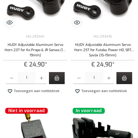
HU-293414
HU-293416
HUDY Adjustable Aluminum Servo
HUDY Adjustable Aluminum Servo
Horn 23T for Ko Propo & JR Sanwa (15-
Horn 25T for Futaba, Power HD, SRT,
19mm)
Savöx (15-19mm)
€ 24,90*
€ 24,90*
Producthoeveelheid: Voer de gewenste hoeveelheid in of gebruik de knoppen om de hoeveelhe
Producthoeveelheid: Voer de gewenste hoeveel
Toevoegen aan notitieblok
Toevoegen aan notitieblok
Niet in voorraad
In voorraad