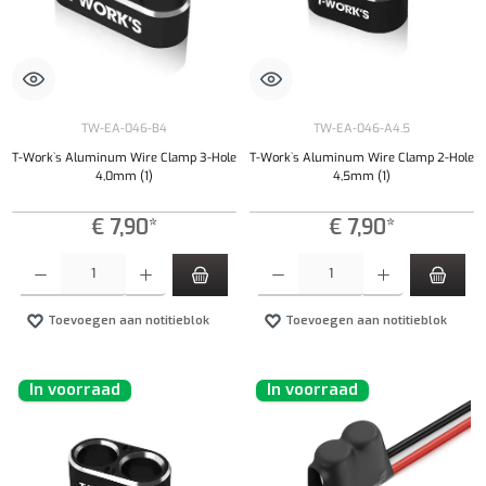
TW-EA-046-B4
TW-EA-046-A4.5
T-Work`s Aluminum Wire Clamp 3-Hole
T-Work`s Aluminum Wire Clamp 2-Hole
4,0mm (1)
4,5mm (1)
€ 7,90*
€ 7,90*
Producthoeveelheid: Voer de gewenste hoeveelheid in of gebruik de knoppen om de hoeveelhe
Producthoeveelheid: Voer de gewenste hoeveel
Toevoegen aan notitieblok
Toevoegen aan notitieblok
In voorraad
In voorraad