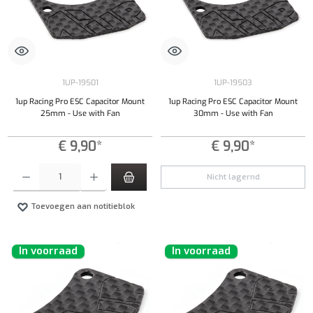
1UP-19501
1UP-19503
1up Racing Pro ESC Capacitor Mount
1up Racing Pro ESC Capacitor Mount
25mm - Use with Fan
30mm - Use with Fan
€ 9,90*
€ 9,90*
Producthoeveelheid: Voer de gewenste hoeveelheid in of gebruik de knoppen om de hoeveelhe
Nicht lagernd
Toevoegen aan notitieblok
In voorraad
In voorraad