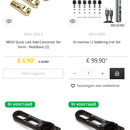
MR33-QLB-5
AM-231001
MR33 Quick Lock Gold Connector Set
Arrowmax L1 Soldering Iron Set
5mm - Red/Black (2)
€ 6,90*
€ 99,90*
€ 13,90*
Producthoeveelheid: Voer de gewenste hoeveel
Nicht lagernd
Toevoegen aan notitieblok
In voorraad
In voorraad