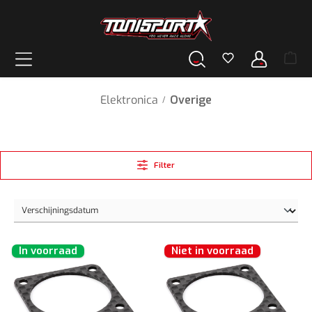
hoofdinhoud
Elektronica
Overige
/
Filter
In voorraad
Niet in voorraad