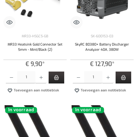
MR33-HSGC5-GB
SK-600153-03
MR33 Heatsink Gold Connector Set
SkyRC BD380+ Battery Discharger
5mm - Mint/Black (2)
Analyzer 40A, 380W
€ 9,90*
€ 127,90*
Producthoeveelheid: Voer de gewenste hoeveelheid in of gebruik de knoppen om de hoeveelhe
Producthoeveelheid: Voer de gewenste hoeveel
Toevoegen aan notitieblok
Toevoegen aan notitieblok
In voorraad
In voorraad