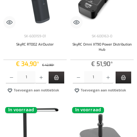
SK-600159-01
SK-600163-0
SkyRC RT002 AirDuster
SkyRC Omni XT90 Power Distribution
Hub
€ 34,90*
€ 51,90*
€ 42,90*
Producthoeveelheid: Voer de gewenste hoeveelheid in of gebruik de knoppen om de hoeveelhe
Producthoeveelheid: Voer de gewenste hoeveel
Toevoegen aan notitieblok
Toevoegen aan notitieblok
In voorraad
In voorraad