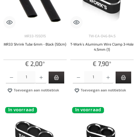
MR33-155015
TW-EA-046-B4.5
MR33 Shrink Tube 6mm - Black (50cm)
T-Work`s Aluminum Wire Clamp 3-Hole
4,5mm (1)
€ 2,00*
€ 7,90*
Producthoeveelheid: Voer de gewenste hoeveelheid in of gebruik de knoppen om de hoeveelhe
Producthoeveelheid: Voer de gewenste hoeveel
Toevoegen aan notitieblok
Toevoegen aan notitieblok
In voorraad
In voorraad