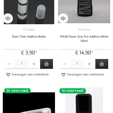
TT-23002
PH-PH54
Team Titan Additive Bottle
PHUB Power Grip Tire Additive White
60ml
€ 3,90*
€ 14,90*
Producthoeveelheid: Voer de gewenste hoeveelheid in of gebruik de knoppen om de hoeveelhe
Producthoeveelheid: Voer de gewenste hoeveel
Toevoegen aan notitieblok
Toevoegen aan notitieblok
In voorraad
In voorraad