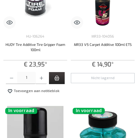
HU-106264
MR33-104056
HUDY Tire Additive Tire Gripper Foam
MR33 V5 Carpet Additive 100ml ETS
100ml
€ 23,95*
€ 14,90*
Producthoeveelheid: Voer de gewenste hoeveelheid in of gebruik de knoppen om de hoeveelhe
Nicht lagernd
Toevoegen aan notitieblok
In voorraad
In voorraad