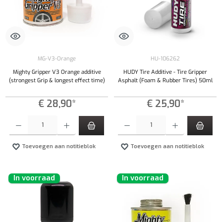
MG-V3-Orange
HU-106262
Mighty Gripper V3 Orange additive
HUDY Tire Additive - Tire Gripper
(strongest Grip & longest effect time)
Asphalt (Foam & Rubber Tires) 50ml
€ 28,90*
€ 25,90*
Producthoeveelheid: Voer de gewenste hoeveelheid in of gebruik de knoppen om de hoeveelhe
Producthoeveelheid: Voer de gewenste hoeveel
Toevoegen aan notitieblok
Toevoegen aan notitieblok
In voorraad
In voorraad