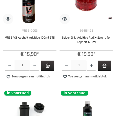
MR33-0003
SG-RS-125
MR33 V3 Asphalt Additive 100ml ETS
Spider Grip Additive Red X-Strong for
Asphalt 125ml
€ 15,90*
€ 19,90*
Producthoeveelheid: Voer de gewenste hoeveelheid in of gebruik de knoppen om de hoeveelhe
Producthoeveelheid: Voer de gewenste hoeveel
Toevoegen aan notitieblok
Toevoegen aan notitieblok
In voorraad
In voorraad