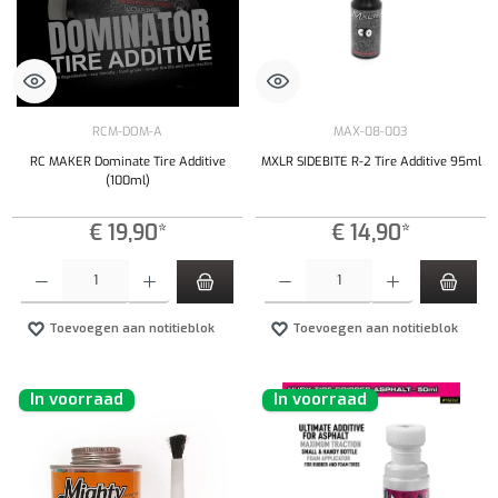
RCM-DOM-A
MAX-08-003
RC MAKER Dominate Tire Additive
MXLR SIDEBITE R-2 Tire Additive 95ml
(100ml)
€ 19,90*
€ 14,90*
Producthoeveelheid: Voer de gewenste hoeveelheid in of gebruik de knoppen om de hoeveelhe
Producthoeveelheid: Voer de gewenste hoeveel
Toevoegen aan notitieblok
Toevoegen aan notitieblok
In voorraad
In voorraad