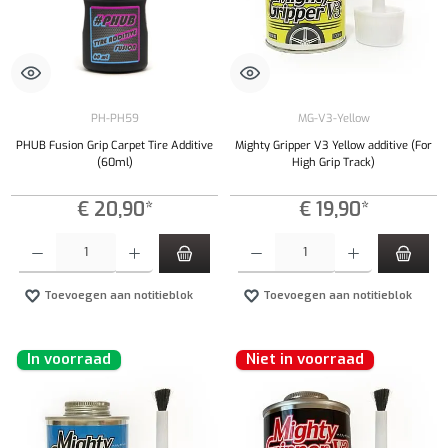
PH-PH59
MG-V3-Yellow
PHUB Fusion Grip Carpet Tire Additive
Mighty Gripper V3 Yellow additive (For
(60ml)
High Grip Track)
€ 20,90*
€ 19,90*
Producthoeveelheid: Voer de gewenste hoeveelheid in of gebruik de knoppen om de hoeveelhe
Producthoeveelheid: Voer de gewenste hoeveel
Toevoegen aan notitieblok
Toevoegen aan notitieblok
In voorraad
Niet in voorraad