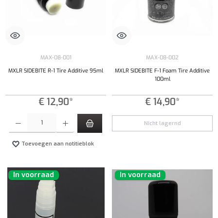
MAX-08-001
MAX-08-002
MXLR SIDEBITE R-1 Tire Additive 95ml
MXLR SIDEBITE F-1 Foam Tire Additive
100ml
€ 12,90*
€ 14,90*
Producthoeveelheid: Voer de gewenste hoeveelheid in of gebruik de knoppen om de hoeveelhe
Nicht lagernd
Toevoegen aan notitieblok
In voorraad
In voorraad