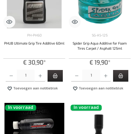
PH-PH60
SG-AS-125
PHUB Ultimate Grip Tire Additive 60ml
Spider Grip Aqua Additive for Foam
Tires Carpet / Asphalt 125ml
€ 30,90*
€ 19,90*
Producthoeveelheid: Voer de gewenste hoeveelheid in of gebruik de knoppen om de hoeveelhe
Producthoeveelheid: Voer de gewenste hoeveel
Toevoegen aan notitieblok
Toevoegen aan notitieblok
In voorraad
In voorraad