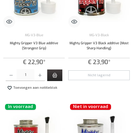
MG-V3-Blue
MG-V3-Black
Mighty Gripper V3 Blue additive
Mighty Gripper V3 Black additive (Most
(Strongest Grip)
Sharp Handling)
€ 22,90*
€ 23,90*
Producthoeveelheid: Voer de gewenste hoeveelheid in of gebruik de knoppen om de hoeveelhe
Nicht lagernd
Toevoegen aan notitieblok
In voorraad
Niet in voorraad