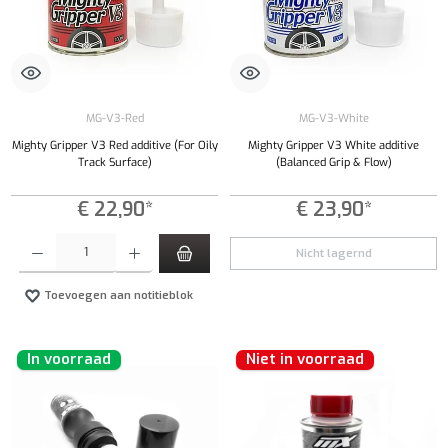
MG-V3-Red
MG-V3-White
Mighty Gripper V3 Red additive (For Oily
Mighty Gripper V3 White additive
Track Surface)
(Balanced Grip & Flow)
€ 22,90*
€ 23,90*
Producthoeveelheid: Voer de gewenste hoeveelheid in of gebruik de knoppen om de hoeveelhe
Nicht lagernd
Toevoegen aan notitieblok
In voorraad
Niet in voorraad