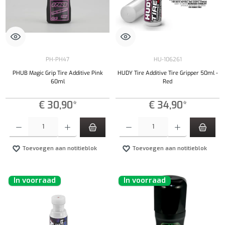
PH-PH47
HU-106261
PHUB Magic Grip Tire Additive Pink
HUDY Tire Additive Tire Gripper 50ml -
60ml
Red
€ 30,90*
€ 34,90*
Producthoeveelheid: Voer de gewenste hoeveelheid in of gebruik de knoppen om de hoeveelhe
Producthoeveelheid: Voer de gewenste hoeveel
Toevoegen aan notitieblok
Toevoegen aan notitieblok
In voorraad
In voorraad