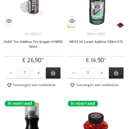
HU-106263
MR33-0004
HUDY Tire Additive Tire Gripper HYBRID
MR33 V4 Carpet Additive 100ml ETS
50ml
€ 26,90*
€ 14,90*
Producthoeveelheid: Voer de gewenste hoeveelheid in of gebruik de knoppen om de hoeveelhe
Producthoeveelheid: Voer de gewenste hoeveel
Toevoegen aan notitieblok
Toevoegen aan notitieblok
In voorraad
In voorraad