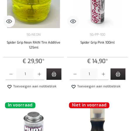
SG-NEON
SG-PP-100
Spider Grip Neon RAIN Tire Additive
Spider Grip Pink 100ml
125ml
€ 29,90*
€ 14,90*
Producthoeveelheid: Voer de gewenste hoeveelheid in of gebruik de knoppen om de hoeveelhe
Producthoeveelheid: Voer de gewenste hoeveel
Toevoegen aan notitieblok
Toevoegen aan notitieblok
In voorraad
Niet in voorraad