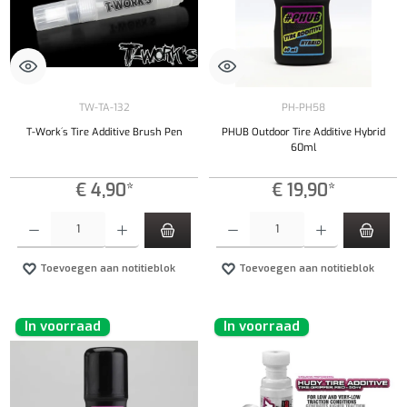
TW-TA-132
PH-PH58
T-Work´s Tire Additive Brush Pen
PHUB Outdoor Tire Additive Hybrid
60ml
€ 4,90*
€ 19,90*
Producthoeveelheid: Voer de gewenste hoeveelheid in of gebruik de knoppen om de hoeveelhe
Producthoeveelheid: Voer de gewenste hoeveel
Toevoegen aan notitieblok
Toevoegen aan notitieblok
In voorraad
In voorraad