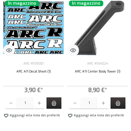
In magazzino
In magazzino
ARC-R159001
ARC-R154024
ARC A11 Decal Sheet (1)
ARC A11 Center Body Tower (1)
3,90 €*
8,90 €*
Quantità del prodotto: inserisci la quantità desiderata o usa i pulsanti per aumentare o diminui
Quantità del prodotto: inserisci la quantità de
Aggiungi alla lista dei preferiti
Aggiungi alla lista dei preferiti