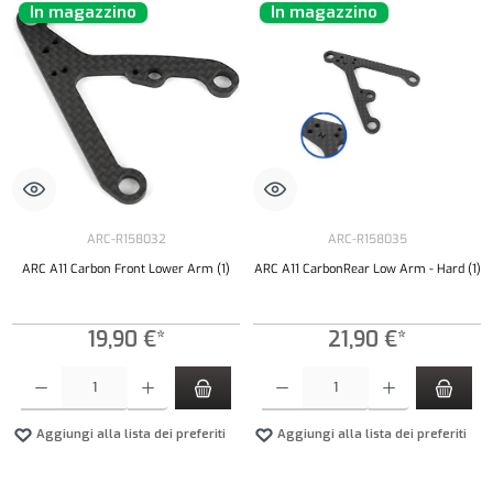
In magazzino
In magazzino
ARC-R158032
ARC-R158035
ARC A11 Carbon Front Lower Arm (1)
ARC A11 CarbonRear Low Arm - Hard (1)
19,90 €*
21,90 €*
Quantità del prodotto: inserisci la quantità desiderata o usa i pulsanti per aumentare o diminui
Quantità del prodotto: inserisci la quantità de
Aggiungi alla lista dei preferiti
Aggiungi alla lista dei preferiti