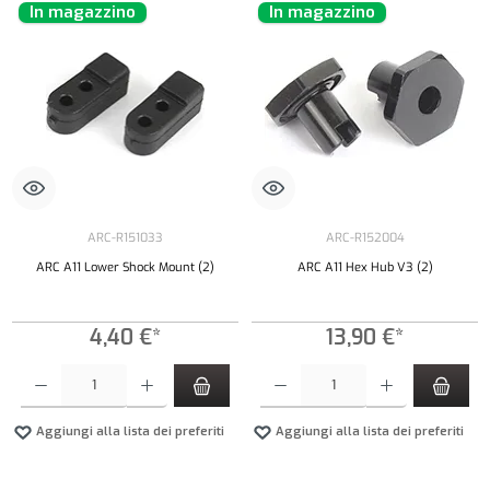
In magazzino
In magazzino
ARC-R151033
ARC-R152004
ARC A11 Lower Shock Mount (2)
ARC A11 Hex Hub V3 (2)
4,40 €*
13,90 €*
Quantità del prodotto: inserisci la quantità desiderata o usa i pulsanti per aumentare o diminui
Quantità del prodotto: inserisci la quantità de
Aggiungi alla lista dei preferiti
Aggiungi alla lista dei preferiti