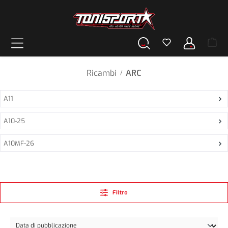
nuto principale
Ricambi
ARC
/
A11
A10-25
A10MF-26
Filtro