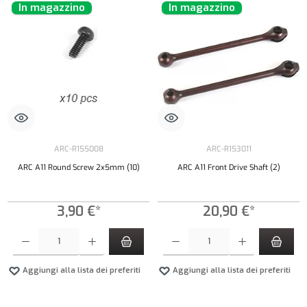
In magazzino
In magazzino
ARC-R155008
ARC-R153011
ARC A11 Round Screw 2x5mm (10)
ARC A11 Front Drive Shaft (2)
3,90 €*
20,90 €*
Quantità del prodotto: inserisci la quantità desiderata o usa i pulsanti per aumentare o diminui
Quantità del prodotto: inserisci la quantità de
Aggiungi alla lista dei preferiti
Aggiungi alla lista dei preferiti