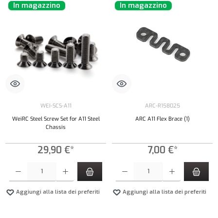
In magazzino
In magazzino
WEI-SCS-A11
ARC-R158025
WeiRC Steel Screw Set for A11 Steel
ARC A11 Flex Brace (1)
Chassis
29,90 €*
7,00 €*
Quantità del prodotto: inserisci la quantità desiderata o usa i pulsanti per aumentare o diminui
Quantità del prodotto: inserisci la quantità de
Aggiungi alla lista dei preferiti
Aggiungi alla lista dei preferiti