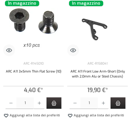
In magazzino
In magazzino
ARC-R145010
ARC-R158041
ARC A11 3x5mm Thin Flat Screw (10)
ARC A11 Front Low Arm-Short (Only
with 2,0mm Alu or Steel Chassis)
4,40 €*
19,90 €*
Quantità del prodotto: inserisci la quantità desiderata o usa i pulsanti per aumentare o diminui
Quantità del prodotto: inserisci la quantità de
Aggiungi alla lista dei preferiti
Aggiungi alla lista dei preferiti