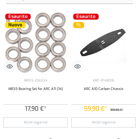
Esaurito
Esaurito
Nuovo
%
MR33-204534
ARC-R148016
MR33 Bearing Set for ARC A11 (14)
ARC A10 Carbon Chassis
17,90 €*
59,90 €*
109,90 €*
Nicht lagernd
Nicht lagernd