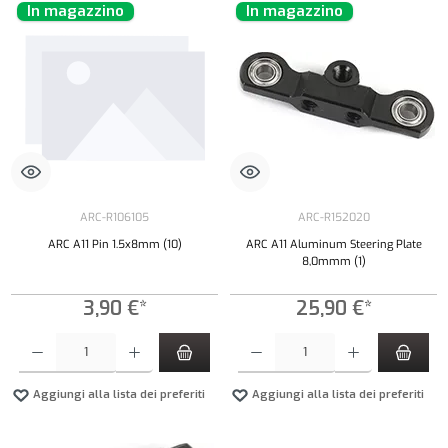
In magazzino
In magazzino
ARC-R106105
ARC-R152020
ARC A11 Pin 1.5x8mm (10)
ARC A11 Aluminum Steering Plate
8,0mmm (1)
3,90 €*
25,90 €*
Quantità del prodotto: inserisci la quantità desiderata o usa i pulsanti per aumentare o diminui
Quantità del prodotto: inserisci la quantità de
Aggiungi alla lista dei preferiti
Aggiungi alla lista dei preferiti