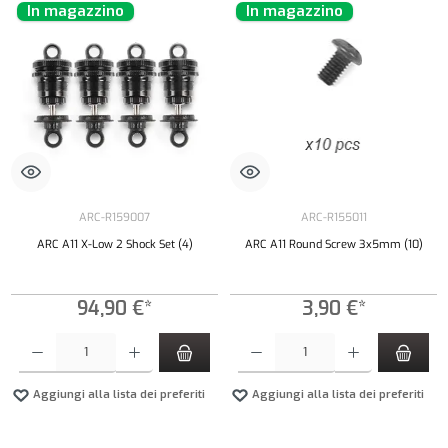
In magazzino
In magazzino
ARC-R159007
ARC-R155011
ARC A11 X-Low 2 Shock Set (4)
ARC A11 Round Screw 3x5mm (10)
94,90 €*
3,90 €*
Quantità del prodotto: inserisci la quantità desiderata o usa i pulsanti per aumentare o diminui
Quantità del prodotto: inserisci la quantità de
Aggiungi alla lista dei preferiti
Aggiungi alla lista dei preferiti