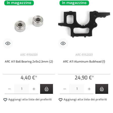
In magazzino
In magazzino
ARC-R156001
ARC-R152001
ARC A11 Ball Bearing 2x5x2,3mm (2)
ARC A11 Aluminum Bulkhead (1)
4,40 €*
24,90 €*
Quantità del prodotto: inserisci la quantità desiderata o usa i pulsanti per aumentare o diminui
Quantità del prodotto: inserisci la quantità de
Aggiungi alla lista dei preferiti
Aggiungi alla lista dei preferiti