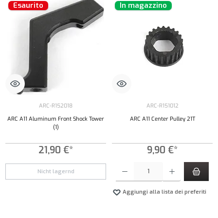
Esaurito
In magazzino
ARC-R152018
ARC-R151012
ARC A11 Aluminum Front Shock Tower
ARC A11 Center Pulley 21T
(1)
21,90 €*
9,90 €*
Quantità del prodotto: inserisci la quantità de
Nicht lagernd
Aggiungi alla lista dei preferiti