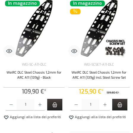
In magazzino
In magazzino
%
WEI-SC-A11-DLC
WEI-SCSET-A11-DLC
WeiRC DLC Steel Chassis 1,2mm for
WeiRC DLC Steel Chassis 1,2mm for
ARC A11 (139g) - Black
ARC A11 (139g) incl. Steel Screw Set
109,90 €*
125,90 €*
139,80 €*
Quantità del prodotto: inserisci la quantità desiderata o usa i pulsanti per aumentare o diminui
Quantità del prodotto: inserisci la quantità de
Aggiungi alla lista dei preferiti
Aggiungi alla lista dei preferiti