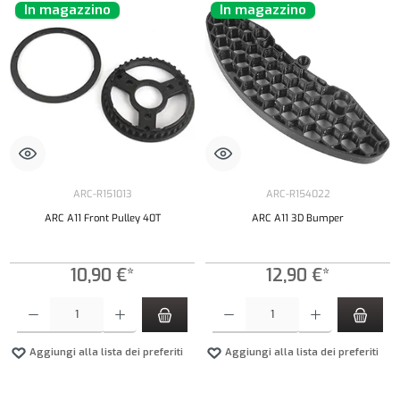
In magazzino
In magazzino
ARC-R151013
ARC-R154022
ARC A11 Front Pulley 40T
ARC A11 3D Bumper
10,90 €*
12,90 €*
Quantità del prodotto: inserisci la quantità desiderata o usa i pulsanti per aumentare o diminui
Quantità del prodotto: inserisci la quantità de
Aggiungi alla lista dei preferiti
Aggiungi alla lista dei preferiti