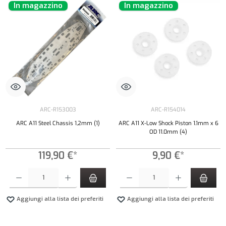
In magazzino
In magazzino
ARC-R153003
ARC-R154014
ARC A11 Steel Chassis 1,2mm (1)
ARC A11 X-Low Shock Piston 1.1mm x 6
OD 11.0mm (4)
119,90 €*
9,90 €*
Quantità del prodotto: inserisci la quantità desiderata o usa i pulsanti per aumentare o diminui
Quantità del prodotto: inserisci la quantità de
Aggiungi alla lista dei preferiti
Aggiungi alla lista dei preferiti