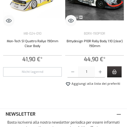
MB-024-010
BDRX-190P10R
Mon-Tech S1 Quattro Rallye 190mm
Bittydesign P10R Rally Body 1:10 (clear)
Clear Body
190mm
41,90 €*
44,90 €*
Quantità del prodotto: inserisci la quantità de
Nicht lagernd
Aggiungi alla lista dei preferiti
NEWSLETTER
Basta iscriversi alla nostra newsletter periodica per essere informati