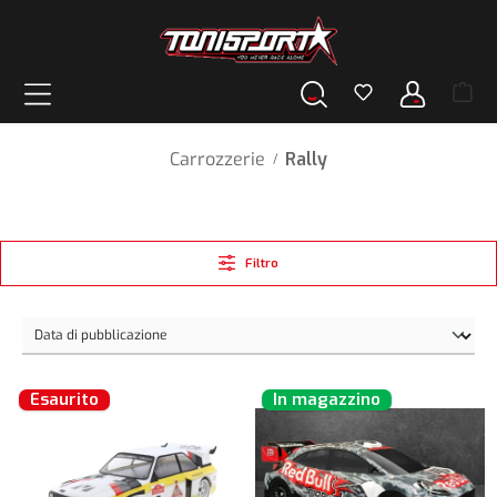
nuto principale
Carrozzerie
Rally
/
Filtro
Esaurito
In magazzino