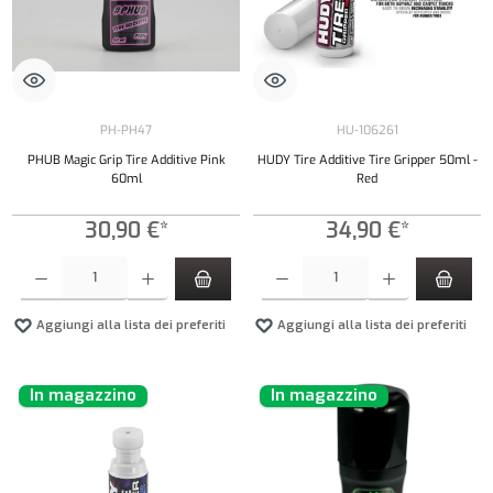
PH-PH47
HU-106261
PHUB Magic Grip Tire Additive Pink
HUDY Tire Additive Tire Gripper 50ml -
60ml
Red
30,90 €*
34,90 €*
Quantità del prodotto: inserisci la quantità desiderata o usa i pulsanti per aumentare o diminui
Quantità del prodotto: inserisci la quantità de
Aggiungi alla lista dei preferiti
Aggiungi alla lista dei preferiti
In magazzino
In magazzino