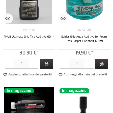
PH-PH60
SG-AS-125
PHUB Ultimate Grip Tire Additive 60ml
Spider Grip Aqua Additive for Foam
Tires Carpet / Asphalt 125ml
30,90 €*
19,90 €*
Quantità del prodotto: inserisci la quantità desiderata o usa i pulsanti per aumentare o diminui
Quantità del prodotto: inserisci la quantità de
Aggiungi alla lista dei preferiti
Aggiungi alla lista dei preferiti
In magazzino
In magazzino