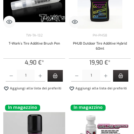
TW-TA-132
PH-PH58
T-Work´s Tire Additive Brush Pen
PHUB Outdoor Tire Additive Hybrid
60ml
4,90 €*
19,90 €*
Quantità del prodotto: inserisci la quantità desiderata o usa i pulsanti per aumentare o diminui
Quantità del prodotto: inserisci la quantità de
Aggiungi alla lista dei preferiti
Aggiungi alla lista dei preferiti
In magazzino
In magazzino