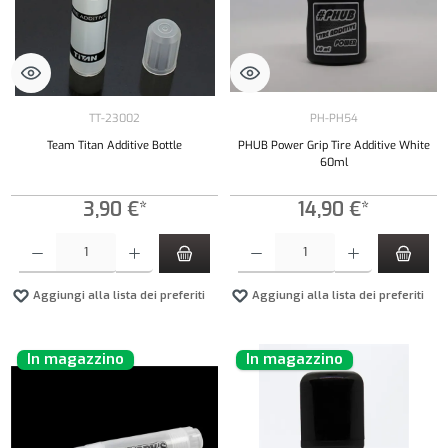
TT-23002
PH-PH54
Team Titan Additive Bottle
PHUB Power Grip Tire Additive White
60ml
3,90 €*
14,90 €*
Quantità del prodotto: inserisci la quantità desiderata o usa i pulsanti per aumentare o diminui
Quantità del prodotto: inserisci la quantità de
Aggiungi alla lista dei preferiti
Aggiungi alla lista dei preferiti
In magazzino
In magazzino