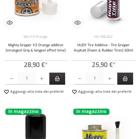
MG-V3-Orange
HU-106262
Mighty Gripper V3 Orange additive
HUDY Tire Additive - Tire Gripper
(strongest Grip & longest effect time)
Asphalt (Foam & Rubber Tires) 50ml
28,90 €*
25,90 €*
Quantità del prodotto: inserisci la quantità desiderata o usa i pulsanti per aumentare o diminui
Quantità del prodotto: inserisci la quantità de
Aggiungi alla lista dei preferiti
Aggiungi alla lista dei preferiti
In magazzino
In magazzino