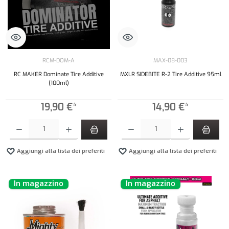
RCM-DOM-A
MAX-08-003
RC MAKER Dominate Tire Additive
MXLR SIDEBITE R-2 Tire Additive 95ml
(100ml)
19,90 €*
14,90 €*
Quantità del prodotto: inserisci la quantità desiderata o usa i pulsanti per aumentare o diminui
Quantità del prodotto: inserisci la quantità de
Aggiungi alla lista dei preferiti
Aggiungi alla lista dei preferiti
In magazzino
In magazzino