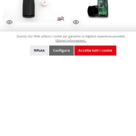
MR33-0012
CS-C6420
Questo sito Web utilizza i cookie per garantire la migliore esperienza possibile.
Ulteriori informazioni...
MR33 Additive Bottle 100ml
CS Competition Grip2 Additive 100ml
Rifiuta
Configura
Accetta tutti i cookie
2,90 €*
14,90 €*
Quantità del prodotto: inserisci la quantità desiderata o usa i pulsanti per aumentare o diminui
Quantità del prodotto: inserisci la quantità de
Aggiungi alla lista dei preferiti
Aggiungi alla lista dei preferiti
In magazzino
In magazzino