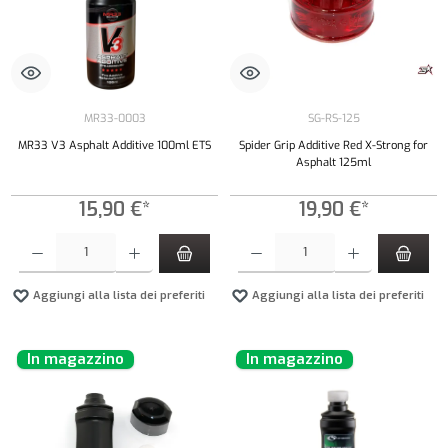
MR33-0003
SG-RS-125
MR33 V3 Asphalt Additive 100ml ETS
Spider Grip Additive Red X-Strong for
Asphalt 125ml
15,90 €*
19,90 €*
Quantità del prodotto: inserisci la quantità desiderata o usa i pulsanti per aumentare o diminui
Quantità del prodotto: inserisci la quantità de
Aggiungi alla lista dei preferiti
Aggiungi alla lista dei preferiti
In magazzino
In magazzino