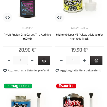
PH-PH59
MG-V3-Yellow
PHUB Fusion Grip Carpet Tire Additive
Mighty Gripper V3 Yellow additive (For
(60ml)
High Grip Track)
20,90 €*
19,90 €*
Quantità del prodotto: inserisci la quantità desiderata o usa i pulsanti per aumentare o diminui
Quantità del prodotto: inserisci la quantità de
Aggiungi alla lista dei preferiti
Aggiungi alla lista dei preferiti
In magazzino
Esaurito