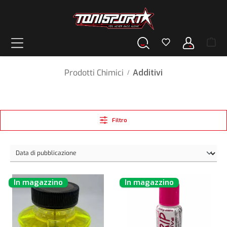
nuto principale
Prodotti Chimici
Additivi
/
Filtro
In magazzino
In magazzino