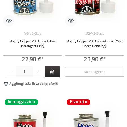
MG-V3-Blue
MG-V3-Black
Mighty Gripper V3 Blue additive
Mighty Gripper V3 Black additive (Most
(Strongest Grip)
Sharp Handling)
22,90 €*
23,90 €*
Quantità del prodotto: inserisci la quantità desiderata o usa i pulsanti per aumentare o diminui
Nicht lagernd
Aggiungi alla lista dei preferiti
In magazzino
Esaurito