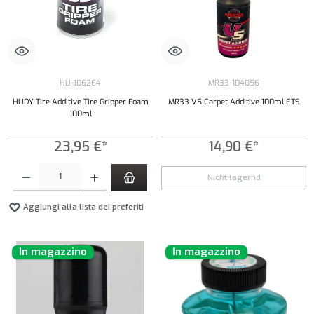
HU-106264
MR33-104056
HUDY Tire Additive Tire Gripper Foam
MR33 V5 Carpet Additive 100ml ETS
100ml
23,95 €*
14,90 €*
Quantità del prodotto: inserisci la quantità desiderata o usa i pulsanti per aumentare o diminui
Nicht lagernd
Aggiungi alla lista dei preferiti
In magazzino
In magazzino