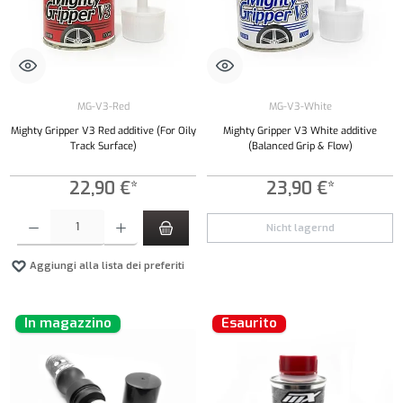
MG-V3-Red
MG-V3-White
Mighty Gripper V3 Red additive (For Oily
Mighty Gripper V3 White additive
Track Surface)
(Balanced Grip & Flow)
22,90 €*
23,90 €*
Quantità del prodotto: inserisci la quantità desiderata o usa i pulsanti per aumentare o diminui
Nicht lagernd
Aggiungi alla lista dei preferiti
In magazzino
Esaurito