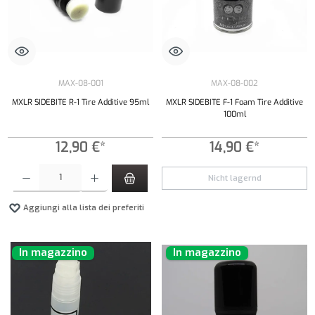
MAX-08-001
MAX-08-002
MXLR SIDEBITE R-1 Tire Additive 95ml
MXLR SIDEBITE F-1 Foam Tire Additive
100ml
12,90 €*
14,90 €*
Quantità del prodotto: inserisci la quantità desiderata o usa i pulsanti per aumentare o diminui
Nicht lagernd
Aggiungi alla lista dei preferiti
In magazzino
In magazzino