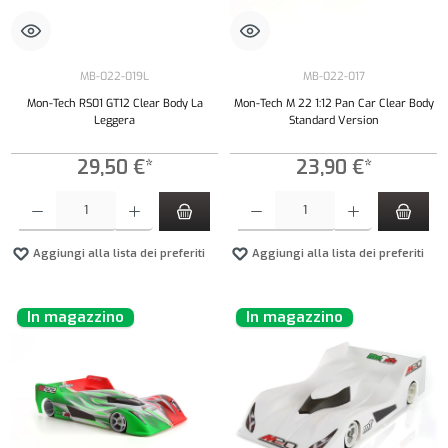
MB-022-019L
MB-022-017
Mon-Tech RS01 GT12 Clear Body La
Mon-Tech M 22 1:12 Pan Car Clear Body
Leggera
Standard Version
29,50 €*
23,90 €*
Quantità del prodotto: inserisci la quantità desiderata o usa i pulsanti per aumentare o diminui
Quantità del prodotto: inserisci la quantità de
Aggiungi alla lista dei preferiti
Aggiungi alla lista dei preferiti
In magazzino
In magazzino