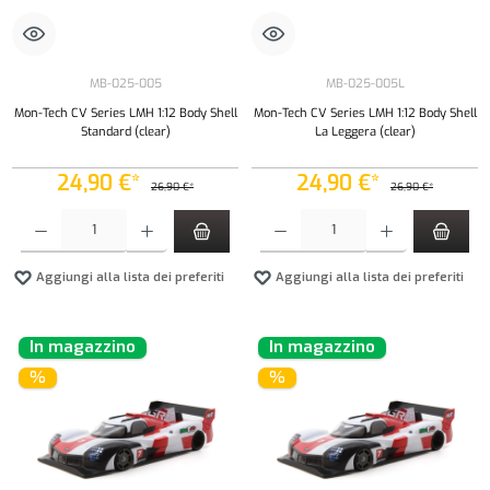
MB-025-005
MB-025-005L
Mon-Tech CV Series LMH 1:12 Body Shell
Mon-Tech CV Series LMH 1:12 Body Shell
Standard (clear)
La Leggera (clear)
24,90 €*
24,90 €*
26,90 €*
26,90 €*
Quantità del prodotto: inserisci la quantità desiderata o usa i pulsanti per aumentare o diminui
Quantità del prodotto: inserisci la quantità de
Aggiungi alla lista dei preferiti
Aggiungi alla lista dei preferiti
In magazzino
In magazzino
%
%