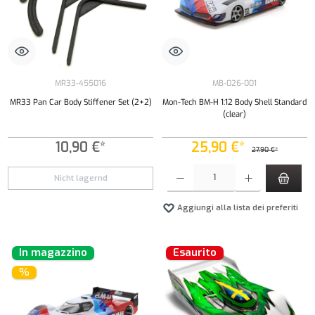
MR33-455016
MB-026-001
MR33 Pan Car Body Stiffener Set (2+2)
Mon-Tech BM-H 1:12 Body Shell Standard
(clear)
10,90 €*
25,90 €*
27,90 €*
Quantità del prodotto: inserisci la quantità de
Nicht lagernd
Aggiungi alla lista dei preferiti
In magazzino
Esaurito
%