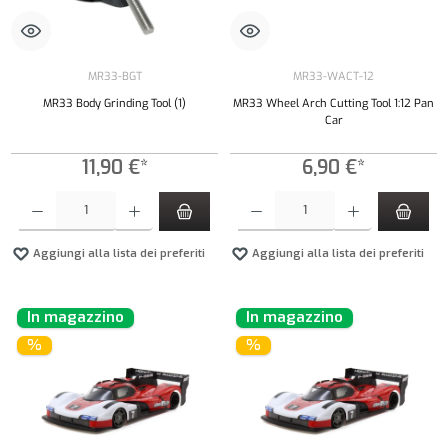
MR33-BGT
MR33-WACT-12
MR33 Body Grinding Tool (1)
MR33 Wheel Arch Cutting Tool 1:12 Pan
Car
11,90 €*
6,90 €*
Quantità del prodotto: inserisci la quantità desiderata o usa i pulsanti per aumentare o diminui
Quantità del prodotto: inserisci la quantità de
Aggiungi alla lista dei preferiti
Aggiungi alla lista dei preferiti
In magazzino
In magazzino
%
%