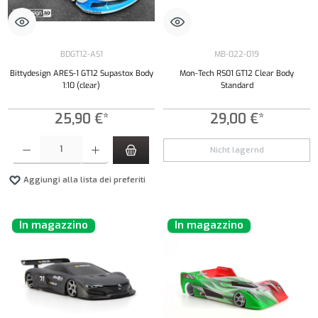
BDGT12-AS1
MB-022-019
Bittydesign ARES-1 GT12 Supastox Body
Mon-Tech RS01 GT12 Clear Body
1:10 (clear)
Standard
25,90 €*
29,00 €*
Quantità del prodotto: inserisci la quantità desiderata o usa i pulsanti per aumentare o diminui
Nicht lagernd
Aggiungi alla lista dei preferiti
In magazzino
In magazzino