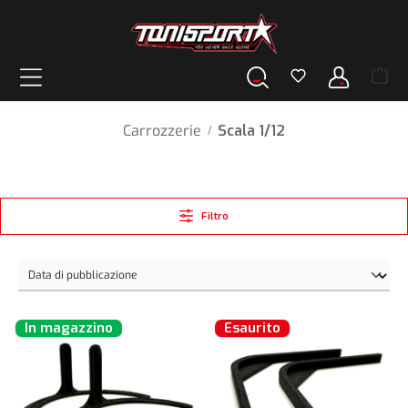
nuto principale
Carrozzerie
Scala 1/12
/
Filtro
In magazzino
Esaurito