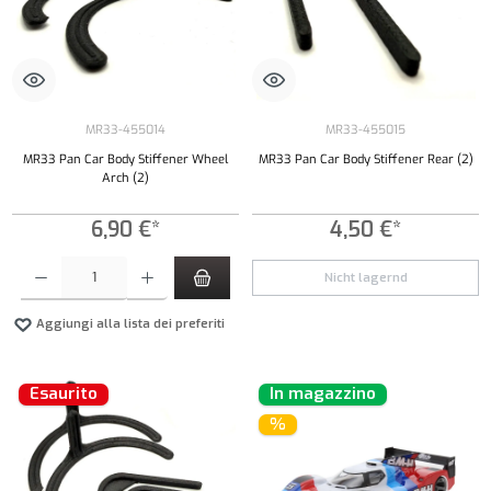
MR33-455014
MR33-455015
MR33 Pan Car Body Stiffener Wheel
MR33 Pan Car Body Stiffener Rear (2)
Arch (2)
6,90 €*
4,50 €*
Quantità del prodotto: inserisci la quantità desiderata o usa i pulsanti per aumentare o diminui
Nicht lagernd
Aggiungi alla lista dei preferiti
Esaurito
In magazzino
%