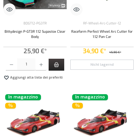
BDGT12-PG3TR
RF-Wheel-Arc-Cutter-12
Bittydesign P-GT3R 1:12 Supastox Clear
Raceform Perfect Wheel Arc Cutter for
Body
1:12 Pan Car
25,90 €*
34,90 €*
45,90 €*
Quantità del prodotto: inserisci la quantità desiderata o usa i pulsanti per aumentare o diminui
Nicht lagernd
Aggiungi alla lista dei preferiti
In magazzino
In magazzino
%
%