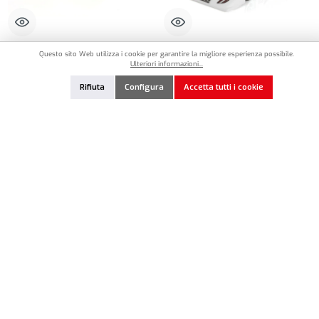
Questo sito Web utilizza i cookie per garantire la migliore esperienza possibile.
MB-022-017L
MB-019-016
Ulteriori informazioni...
Mon-Tech M 22 1:12 Pan Car Clear Body
Mon-Tech M 20 1:12 Pan Car Clear Body
La Leggera
Standard Version
Rifiuta
Configura
Accetta tutti i cookie
24,50 €*
23,90 €*
Quantità del prodotto: inserisci la quantità desiderata o usa i pulsanti per aumentare o diminui
Quantità del prodotto: inserisci la quantità de
Aggiungi alla lista dei preferiti
Aggiungi alla lista dei preferiti
Esaurito
In magazzino