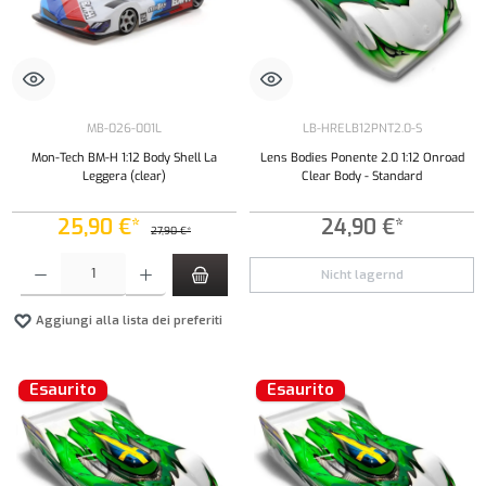
MB-026-001L
LB-HRELB12PNT2.0-S
Mon-Tech BM-H 1:12 Body Shell La
Lens Bodies Ponente 2.0 1:12 Onroad
Leggera (clear)
Clear Body - Standard
25,90 €*
24,90 €*
27,90 €*
Quantità del prodotto: inserisci la quantità desiderata o usa i pulsanti per aumentare o diminui
Nicht lagernd
Aggiungi alla lista dei preferiti
Esaurito
Esaurito