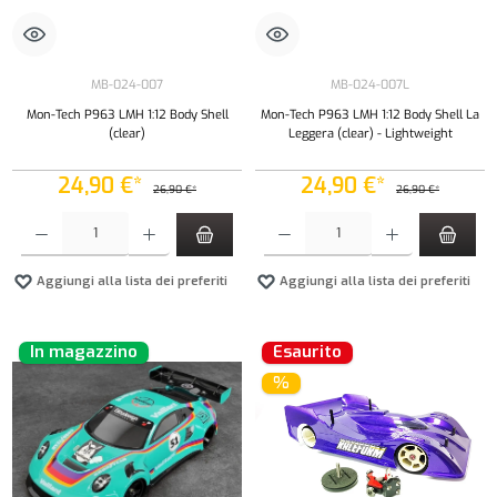
MB-024-007
MB-024-007L
Mon-Tech P963 LMH 1:12 Body Shell
Mon-Tech P963 LMH 1:12 Body Shell La
(clear)
Leggera (clear) - Lightweight
24,90 €*
24,90 €*
26,90 €*
26,90 €*
Quantità del prodotto: inserisci la quantità desiderata o usa i pulsanti per aumentare o diminui
Quantità del prodotto: inserisci la quantità de
Aggiungi alla lista dei preferiti
Aggiungi alla lista dei preferiti
In magazzino
Esaurito
%