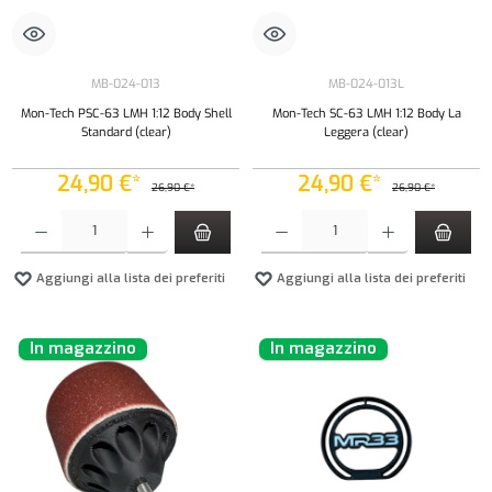
MB-024-013
MB-024-013L
Mon-Tech PSC-63 LMH 1:12 Body Shell
Mon-Tech SC-63 LMH 1:12 Body La
Standard (clear)
Leggera (clear)
24,90 €*
24,90 €*
26,90 €*
26,90 €*
Quantità del prodotto: inserisci la quantità desiderata o usa i pulsanti per aumentare o diminui
Quantità del prodotto: inserisci la quantità de
Aggiungi alla lista dei preferiti
Aggiungi alla lista dei preferiti
In magazzino
In magazzino