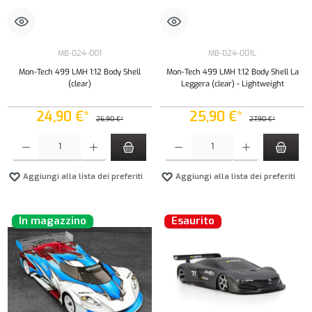
MB-024-001
MB-024-001L
Mon-Tech 499 LMH 1:12 Body Shell
Mon-Tech 499 LMH 1:12 Body Shell La
(clear)
Leggera (clear) - Lightweight
24,90 €*
25,90 €*
26,90 €*
27,90 €*
Quantità del prodotto: inserisci la quantità desiderata o usa i pulsanti per aumentare o diminui
Quantità del prodotto: inserisci la quantità de
Aggiungi alla lista dei preferiti
Aggiungi alla lista dei preferiti
In magazzino
Esaurito