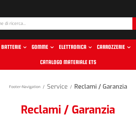
BATTERIE
GOMME
ELETTRONICA
CARROZZERIE
CATALOGO MATERIALE ETS
Service
Reclami / Garanzia
/
/
Footer-Navigation
Reclami / Garanzia