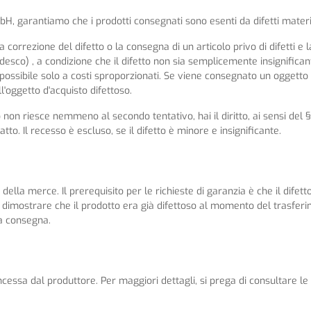
, garantiamo che i prodotti consegnati sono esenti da difetti material
a la correzione del difetto o la consegna di un articolo privo di difetti 
esco) , a condizione che il difetto non sia semplicemente insignificante.
ossibile solo a costi sproporzionati. Se viene consegnato un oggetto d
ll'oggetto d'acquisto difettoso.
to non riesce nemmeno al secondo tentativo, hai il diritto, ai sensi del 
atto. Il recesso è escluso, se il difetto è minore e insignificante.
to della merce. Il prerequisito per le richieste di garanzia è che il dif
 dimostrare che il prodotto era già difettoso al momento del trasferime
la consegna.
essa dal produttore. Per maggiori dettagli, si prega di consultare le 