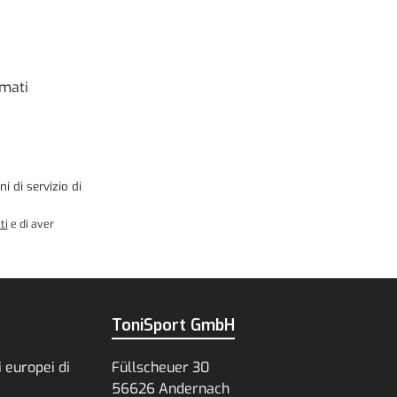
rmati
ni di servizio
di
ti
e di aver
ToniSport GmbH
 europei di
Füllscheuer 30
56626 Andernach