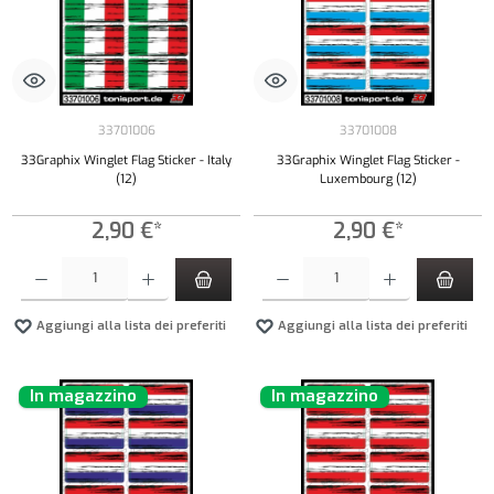
33701006
33701008
33Graphix Winglet Flag Sticker - Italy
33Graphix Winglet Flag Sticker -
(12)
Luxembourg (12)
2,90 €*
2,90 €*
Quantità del prodotto: inserisci la quantità desiderata o usa i pulsanti per aumentare o diminui
Quantità del prodotto: inserisci la quantità de
Aggiungi alla lista dei preferiti
Aggiungi alla lista dei preferiti
In magazzino
In magazzino