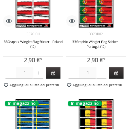
33701011
33701012
33Graphix Winglet Flag Sticker - Poland
33Graphix Winglet Flag Sticker -
(12)
Portugal (12)
2,90 €*
2,90 €*
Quantità del prodotto: inserisci la quantità desiderata o usa i pulsanti per aumentare o diminui
Quantità del prodotto: inserisci la quantità de
Aggiungi alla lista dei preferiti
Aggiungi alla lista dei preferiti
In magazzino
In magazzino