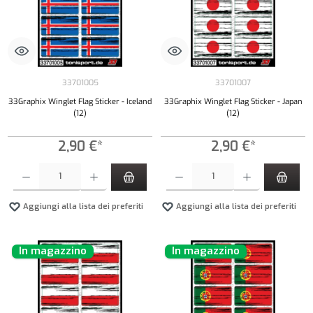
33701005
33701007
33Graphix Winglet Flag Sticker - Iceland
33Graphix Winglet Flag Sticker - Japan
(12)
(12)
2,90 €*
2,90 €*
Quantità del prodotto: inserisci la quantità desiderata o usa i pulsanti per aumentare o diminui
Quantità del prodotto: inserisci la quantità de
Aggiungi alla lista dei preferiti
Aggiungi alla lista dei preferiti
In magazzino
In magazzino