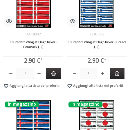
33701002
33701003
33Graphix Winglet Flag Sticker -
33Graphix Winglet Flag Sticker - Greece
Denmark (12)
(12)
2,90 €*
2,90 €*
Quantità del prodotto: inserisci la quantità desiderata o usa i pulsanti per aumentare o diminui
Quantità del prodotto: inserisci la quantità de
Aggiungi alla lista dei preferiti
Aggiungi alla lista dei preferiti
In magazzino
In magazzino