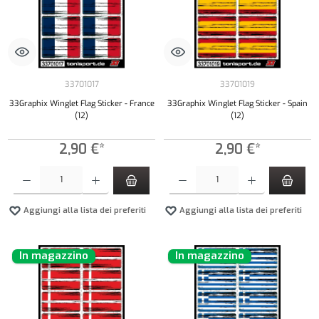
33701017
33701019
33Graphix Winglet Flag Sticker - France
33Graphix Winglet Flag Sticker - Spain
(12)
(12)
2,90 €*
2,90 €*
Quantità del prodotto: inserisci la quantità desiderata o usa i pulsanti per aumentare o diminui
Quantità del prodotto: inserisci la quantità de
Aggiungi alla lista dei preferiti
Aggiungi alla lista dei preferiti
In magazzino
In magazzino