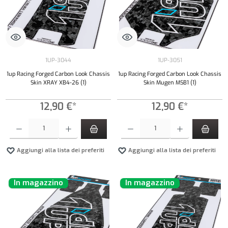
1UP-3044
1UP-3051
1up Racing Forged Carbon Look Chassis
1up Racing Forged Carbon Look Chassis
Skin XRAY XB4-26 (1)
Skin Mugen MSB1 (1)
12,90 €*
12,90 €*
Quantità del prodotto: inserisci la quantità desiderata o usa i pulsanti per aumentare o diminui
Quantità del prodotto: inserisci la quantità de
Aggiungi alla lista dei preferiti
Aggiungi alla lista dei preferiti
In magazzino
In magazzino