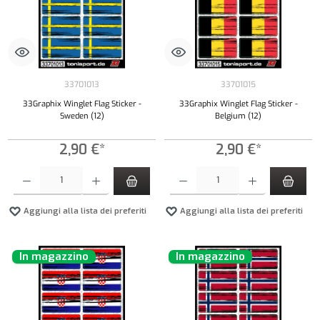
33701013
33701015
33Graphix Winglet Flag Sticker -
33Graphix Winglet Flag Sticker -
Sweden (12)
Belgium (12)
2,90 €*
2,90 €*
Quantità del prodotto: inserisci la quantità desiderata o usa i pulsanti per aumentare o diminui
Quantità del prodotto: inserisci la quantità de
Aggiungi alla lista dei preferiti
Aggiungi alla lista dei preferiti
In magazzino
In magazzino