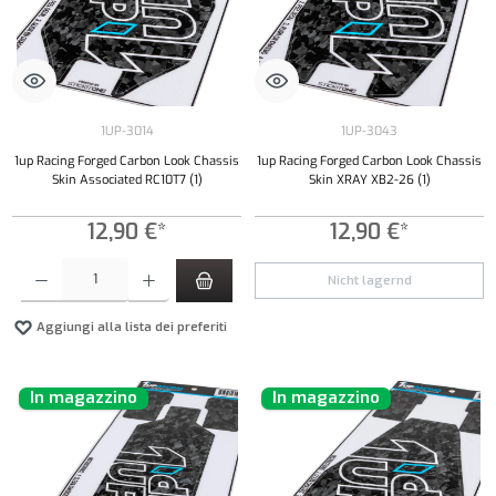
1UP-3014
1UP-3043
1up Racing Forged Carbon Look Chassis
1up Racing Forged Carbon Look Chassis
Skin Associated RC10T7 (1)
Skin XRAY XB2-26 (1)
12,90 €*
12,90 €*
Quantità del prodotto: inserisci la quantità desiderata o usa i pulsanti per aumentare o diminui
Nicht lagernd
Aggiungi alla lista dei preferiti
In magazzino
In magazzino