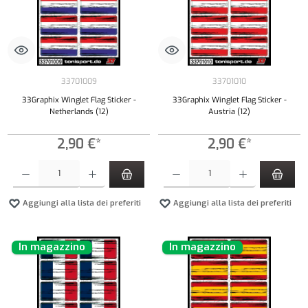
33701009
33701010
33Graphix Winglet Flag Sticker -
33Graphix Winglet Flag Sticker -
Netherlands (12)
Austria (12)
2,90 €*
2,90 €*
Quantità del prodotto: inserisci la quantità desiderata o usa i pulsanti per aumentare o diminui
Quantità del prodotto: inserisci la quantità de
Aggiungi alla lista dei preferiti
Aggiungi alla lista dei preferiti
In magazzino
In magazzino