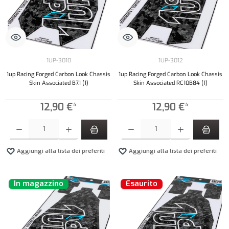
1UP-3010
1UP-3012
1up Racing Forged Carbon Look Chassis
1up Racing Forged Carbon Look Chassis
Skin Associated B7.1 (1)
Skin Associated RC10B84 (1)
12,90 €*
12,90 €*
Quantità del prodotto: inserisci la quantità desiderata o usa i pulsanti per aumentare o diminui
Quantità del prodotto: inserisci la quantità de
Aggiungi alla lista dei preferiti
Aggiungi alla lista dei preferiti
In magazzino
Esaurito