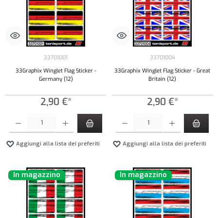
33701001
33701004
33Graphix Winglet Flag Sticker -
33Graphix Winglet Flag Sticker - Great
Germany (12)
Britain (12)
2,90 €*
2,90 €*
Quantità del prodotto: inserisci la quantità desiderata o usa i pulsanti per aumentare o diminui
Quantità del prodotto: inserisci la quantità de
Aggiungi alla lista dei preferiti
Aggiungi alla lista dei preferiti
In magazzino
In magazzino