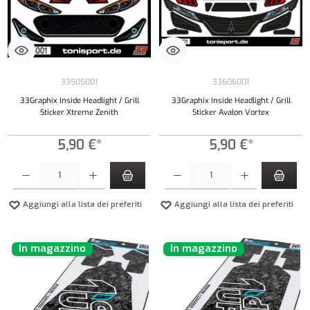
33505001
33606001
33Graphix Inside Headlight / Grill
33Graphix Inside Headlight / Grill
Sticker Xtreme Zenith
Sticker Avalon Vortex
5,90 €*
5,90 €*
Quantità del prodotto: inserisci la quantità desiderata o usa i pulsanti per aumentare o diminui
Quantità del prodotto: inserisci la quantità de
Aggiungi alla lista dei preferiti
Aggiungi alla lista dei preferiti
In magazzino
In magazzino