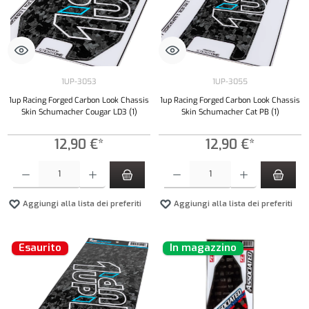
1UP-3053
1UP-3055
1up Racing Forged Carbon Look Chassis
1up Racing Forged Carbon Look Chassis
Skin Schumacher Cougar LD3 (1)
Skin Schumacher Cat PB (1)
12,90 €*
12,90 €*
Quantità del prodotto: inserisci la quantità desiderata o usa i pulsanti per aumentare o diminui
Quantità del prodotto: inserisci la quantità de
Aggiungi alla lista dei preferiti
Aggiungi alla lista dei preferiti
Esaurito
In magazzino