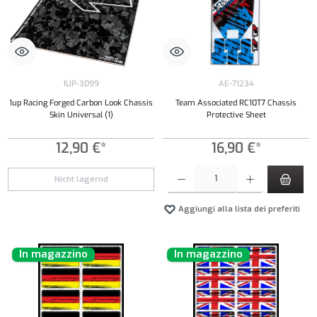
1UP-3099
AE-71234
1up Racing Forged Carbon Look Chassis
Team Associated RC10T7 Chassis
Skin Universal (1)
Protective Sheet
12,90 €*
16,90 €*
Quantità del prodotto: inserisci la quantità de
Nicht lagernd
Aggiungi alla lista dei preferiti
In magazzino
In magazzino