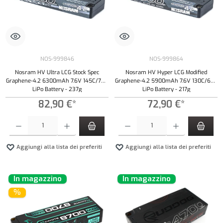
NOS-999846
NOS-999864
Nosram HV Ultra LCG Stock Spec
Nosram HV Hyper LCG Modified
Graphene-4.2 6300mAh 7.6V 145C/70C
Graphene-4.2 5900mAh 7.6V 130C/65C
LiPo Battery - 237g
LiPo Battery - 217g
82,90 €*
72,90 €*
Quantità del prodotto: inserisci la quantità desiderata o usa i pulsanti per aumentare o diminui
Quantità del prodotto: inserisci la quantità de
Aggiungi alla lista dei preferiti
Aggiungi alla lista dei preferiti
In magazzino
In magazzino
%