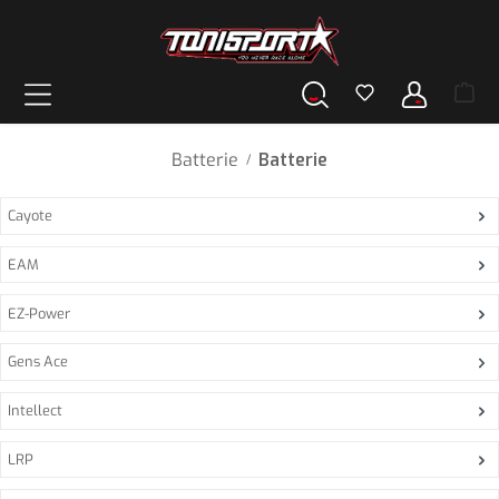
nuto principale
Batterie
Batterie
/
Cayote
EAM
EZ-Power
Gens Ace
Intellect
LRP