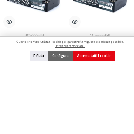
NOS-999861
NOS-999860
Questo sito Web utilizza i cookie per garantire la migliore esperienza possibile.
Nosram HV ULTRA LCG Modified Shorty
Nosram HV LCG Modified Shorty
Ulteriori informazioni...
Graphene-4.2 4900mAh LiPo 7.6V
Graphene-4.2 5500mAh LiPo 7.6V
130C/65C - 173g
130C/65C - 195g
Rifiuta
Configura
Accetta tutti i cookie
67,90 €*
69,90 €*
Quantità del prodotto: inserisci la quantità de
Nicht lagernd
Aggiungi alla lista dei preferiti
In magazzino
In magazzino