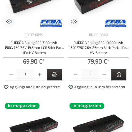
RD-RP-0859
RD-RP-0860
RUDDOG Racing RR2 7100mAh
RUDDOG Racing RR2 10.000mAh
150C/75C 7.6V 19.5mm-LCG Stick Pack
150C/75C 7.6V 25mm Stick Pack LiPo-
LiPo-HV Battery
HV Battery
69,90 €*
79,90 €*
Quantità del prodotto: inserisci la quantità desiderata o usa i pulsanti per aumentare o diminui
Quantità del prodotto: inserisci la quantità de
Aggiungi alla lista dei preferiti
Aggiungi alla lista dei preferiti
In magazzino
In magazzino