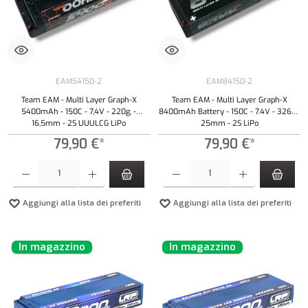
EAM54150-2
EAM84150-2
Team EAM - Multi Layer Graph-X
Team EAM - Multi Layer Graph-X
5400mAh - 150C - 7,4V - 220g, -
8400mAh Battery - 150C - 7.4V - 326g -
16,5mm - 2S UUULCG LiPo
25mm - 2S LiPo
79,90 €*
79,90 €*
Quantità del prodotto: inserisci la quantità desiderata o usa i pulsanti per aumentare o diminui
Quantità del prodotto: inserisci la quantità de
Aggiungi alla lista dei preferiti
Aggiungi alla lista dei preferiti
In magazzino
In magazzino