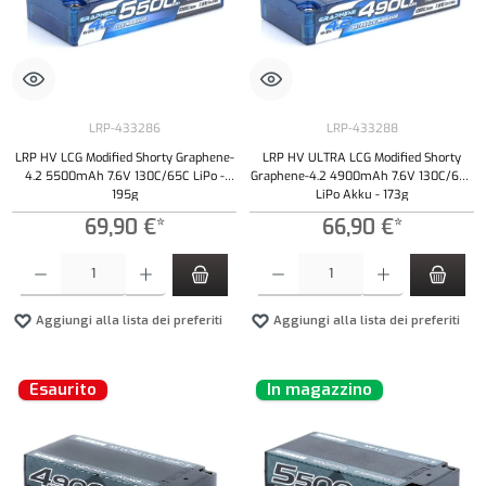
LRP-433286
LRP-433288
LRP HV LCG Modified Shorty Graphene-
LRP HV ULTRA LCG Modified Shorty
4.2 5500mAh 7.6V 130C/65C LiPo -
Graphene-4.2 4900mAh 7.6V 130C/65C
195g
LiPo Akku - 173g
69,90 €*
66,90 €*
Quantità del prodotto: inserisci la quantità desiderata o usa i pulsanti per aumentare o diminui
Quantità del prodotto: inserisci la quantità de
Aggiungi alla lista dei preferiti
Aggiungi alla lista dei preferiti
Esaurito
In magazzino