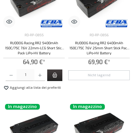
RD-RP-0855
RD-RP-0856
RUDDOG Racing RR2 5400mAh
RUDDOG Racing RR2 6400mAh
150C/75C 7.6V 22mm-LCG Short Stick
150C/75C 7.6V 25mm Short Stick Pack
Pack LiPo-HV Battery
LiPo-HV Battery
64,90 €*
69,90 €*
Quantità del prodotto: inserisci la quantità desiderata o usa i pulsanti per aumentare o diminui
Nicht lagernd
Aggiungi alla lista dei preferiti
In magazzino
In magazzino