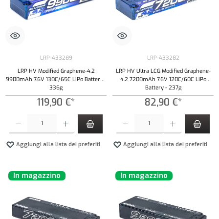
LRP-433289
LRP-433282
LRP HV Modified Graphene-4.2
LRP HV Ultra LCG Modified Graphene-
9900mAh 7.6V 130C/65C LiPo Battery -
4.2 7200mAh 7.6V 120C/60C LiPo
336g
Battery - 237g
119,90 €*
82,90 €*
Quantità del prodotto: inserisci la quantità desiderata o usa i pulsanti per aumentare o diminui
Quantità del prodotto: inserisci la quantità de
Aggiungi alla lista dei preferiti
Aggiungi alla lista dei preferiti
In magazzino
In magazzino