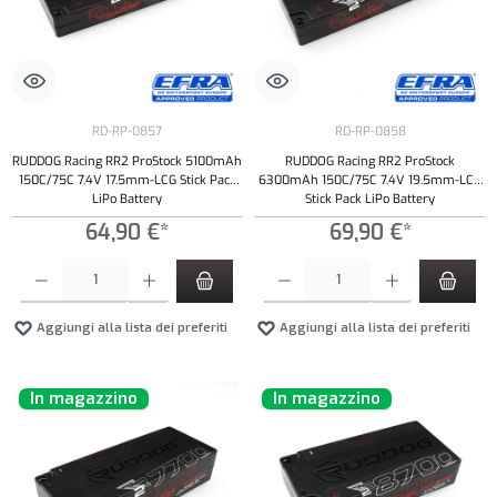
RD-RP-0857
RD-RP-0858
RUDDOG Racing RR2 ProStock 5100mAh
RUDDOG Racing RR2 ProStock
150C/75C 7.4V 17.5mm-LCG Stick Pack
6300mAh 150C/75C 7.4V 19.5mm-LCG
LiPo Battery
Stick Pack LiPo Battery
64,90 €*
69,90 €*
Quantità del prodotto: inserisci la quantità desiderata o usa i pulsanti per aumentare o diminui
Quantità del prodotto: inserisci la quantità de
Aggiungi alla lista dei preferiti
Aggiungi alla lista dei preferiti
In magazzino
In magazzino