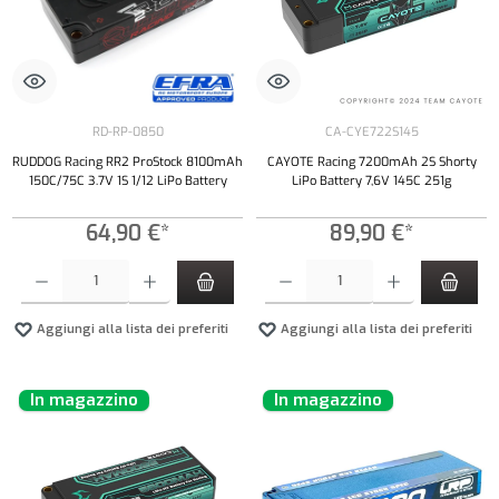
RD-RP-0850
CA-CYE722S145
RUDDOG Racing RR2 ProStock 8100mAh
CAYOTE Racing 7200mAh 2S Shorty
150C/75C 3.7V 1S 1/12 LiPo Battery
LiPo Battery 7,6V 145C 251g
64,90 €*
89,90 €*
Quantità del prodotto: inserisci la quantità desiderata o usa i pulsanti per aumentare o diminui
Quantità del prodotto: inserisci la quantità de
Aggiungi alla lista dei preferiti
Aggiungi alla lista dei preferiti
In magazzino
In magazzino