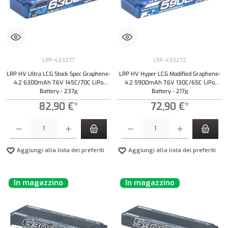
LRP-433277
LRP-433272
LRP HV Ultra LCG Stock Spec Graphene-
LRP HV Hyper LCG Modified Graphene-
4.2 6300mAh 7.6V 145C/70C LiPo
4.2 5900mAh 7.6V 130C/65C LiPo
Battery - 237g
Battery - 217g
82,90 €*
72,90 €*
Quantità del prodotto: inserisci la quantità desiderata o usa i pulsanti per aumentare o diminui
Quantità del prodotto: inserisci la quantità de
Aggiungi alla lista dei preferiti
Aggiungi alla lista dei preferiti
In magazzino
In magazzino