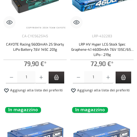
CA-CYE562S145
LRP-432283
CAYOTE Racing 5600mAh 2S Shorty
LRP HV Hyper LCG Stock Spec
LiPo Battery 7,6V 145C 201g
Graphene-4.1 4600mAh 7.6V 135C/65C
LiPo - 219g
79,90 €*
72,90 €*
Quantità del prodotto: inserisci la quantità desiderata o usa i pulsanti per aumentare o diminui
Quantità del prodotto: inserisci la quantità de
Aggiungi alla lista dei preferiti
Aggiungi alla lista dei preferiti
In magazzino
In magazzino