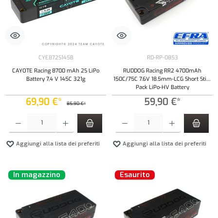
CYE872S145B
RD-RP-0853
CAYOTE Racing 8700 mAh 2S LiPo
RUDDOG Racing RR2 4700mAh
Battery 7,4 V 145C 321g
150C/75C 7.6V 18.5mm-LCG Short Stick
Pack LiPo-HV Battery
69,90 €*
59,90 €*
85,90 €*
Quantità del prodotto: inserisci la quantità desiderata o usa i pulsanti per aumentare o diminui
Quantità del prodotto: inserisci la quantità de
Aggiungi alla lista dei preferiti
Aggiungi alla lista dei preferiti
In magazzino
Esaurito