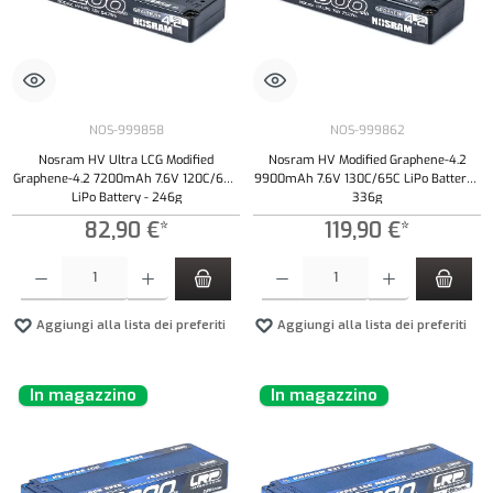
NOS-999858
NOS-999862
Nosram HV Ultra LCG Modified
Nosram HV Modified Graphene-4.2
Graphene-4.2 7200mAh 7.6V 120C/60C
9900mAh 7.6V 130C/65C LiPo Battery -
LiPo Battery - 246g
336g
82,90 €*
119,90 €*
Quantità del prodotto: inserisci la quantità desiderata o usa i pulsanti per aumentare o diminui
Quantità del prodotto: inserisci la quantità de
Aggiungi alla lista dei preferiti
Aggiungi alla lista dei preferiti
In magazzino
In magazzino