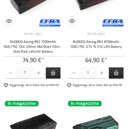
RD-RP-0861
RD-RP-0851
RUDDOG Racing RR2 7700mAh
RUDDOG Racing RR2 8700mAh
150C/75C 7.6V 25mm Mid Short 113mm
150C/75C 3.7V 1S 1/12 LiPo Battery
Stick Pack LiPo-HV Battery
74,90 €*
64,90 €*
Quantità del prodotto: inserisci la quantità desiderata o usa i pulsanti per aumentare o diminui
Quantità del prodotto: inserisci la quantità de
Aggiungi alla lista dei preferiti
Aggiungi alla lista dei preferiti
In magazzino
In magazzino