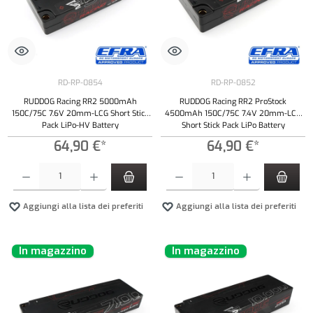
RD-RP-0854
RD-RP-0852
RUDDOG Racing RR2 5000mAh
RUDDOG Racing RR2 ProStock
150C/75C 7.6V 20mm-LCG Short Stick
4500mAh 150C/75C 7.4V 20mm-LCG
Pack LiPo-HV Battery
Short Stick Pack LiPo Battery
64,90 €*
64,90 €*
Quantità del prodotto: inserisci la quantità desiderata o usa i pulsanti per aumentare o diminui
Quantità del prodotto: inserisci la quantità de
Aggiungi alla lista dei preferiti
Aggiungi alla lista dei preferiti
In magazzino
In magazzino