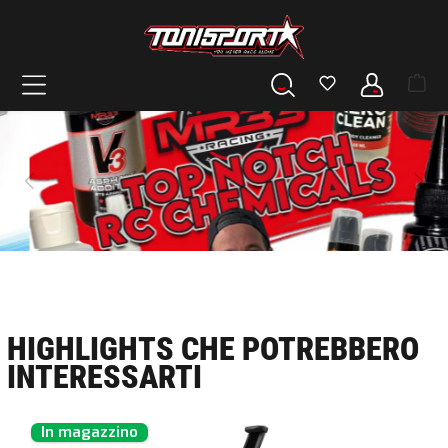
nuto principale
HIGHLIGHTS CHE POTREBBERO
INTERESSARTI
Salta la galleria dei prodotti
In magazzino