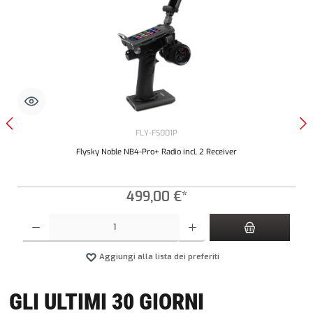
FLY-FS001P
Flysky Noble NB4-Pro+ Radio incl. 2 Receiver
499,00 €*
 diminuire la quantità.
Quantità del prodotto: inserisci la quantità desiderata o usa i pulsanti per aumentare o dimi
Aggiungi alla lista dei preferiti
GLI ULTIMI 30 GIORNI