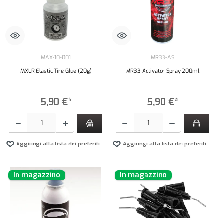
MAX-10-001
MR33-AS
MXLR Elastic Tire Glue (20g)
MR33 Activator Spray 200ml
5,90 €*
5,90 €*
Quantità del prodotto: inserisci la quantità desiderata o usa i pulsanti per aumentare o diminui
Quantità del prodotto: inserisci la quantità de
Aggiungi alla lista dei preferiti
Aggiungi alla lista dei preferiti
In magazzino
In magazzino