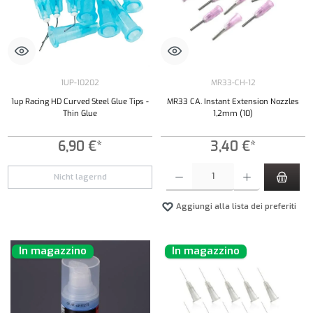
1UP-10202
MR33-CH-12
1up Racing HD Curved Steel Glue Tips -
MR33 CA. Instant Extension Nozzles
Thin Glue
1,2mm (10)
6,90 €*
3,40 €*
Quantità del prodotto: inserisci la quantità de
Nicht lagernd
Aggiungi alla lista dei preferiti
In magazzino
In magazzino