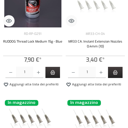
RD-RP-0291
MR33-CH-04
RUDDOG Thread Lock Medium 15g - Blue
MR33 CA. Instant Extension Nozzles
0,4mm (10)
7,90 €*
3,40 €*
Quantità del prodotto: inserisci la quantità desiderata o usa i pulsanti per aumentare o diminui
Quantità del prodotto: inserisci la quantità de
Aggiungi alla lista dei preferiti
Aggiungi alla lista dei preferiti
In magazzino
In magazzino