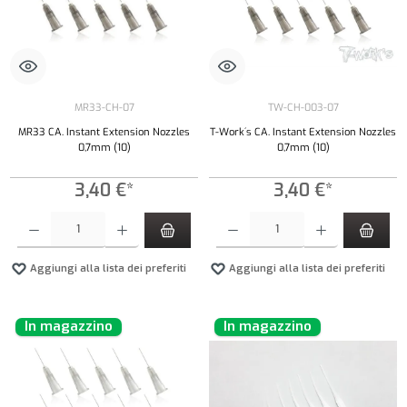
MR33-CH-07
TW-CH-003-07
MR33 CA. Instant Extension Nozzles
T-Work´s CA. Instant Extension Nozzles
0,7mm (10)
0,7mm (10)
3,40 €*
3,40 €*
Quantità del prodotto: inserisci la quantità desiderata o usa i pulsanti per aumentare o diminui
Quantità del prodotto: inserisci la quantità de
Aggiungi alla lista dei preferiti
Aggiungi alla lista dei preferiti
In magazzino
In magazzino