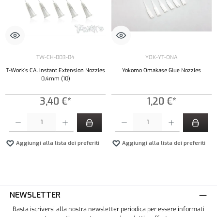
TW-CH-003-04
YOK-YT-ONA
T-Work´s CA. Instant Extension Nozzles
Yokomo Omakase Glue Nozzles
0,4mm (10)
3,40 €*
1,20 €*
Quantità del prodotto: inserisci la quantità desiderata o usa i pulsanti per aumentare o diminui
Quantità del prodotto: inserisci la quantità de
Aggiungi alla lista dei preferiti
Aggiungi alla lista dei preferiti
NEWSLETTER
Basta iscriversi alla nostra newsletter periodica per essere informati