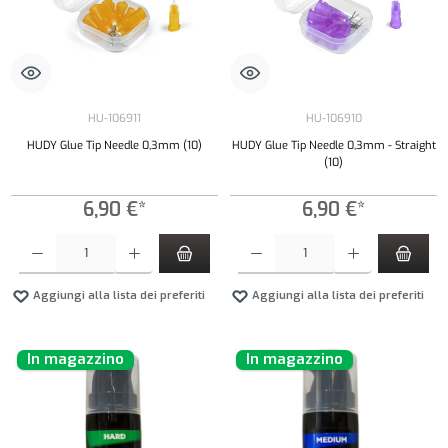
HU-106911
HU-106910
HUDY Glue Tip Needle 0,3mm (10)
HUDY Glue Tip Needle 0,3mm - Straight
(10)
6,90 €*
6,90 €*
Quantità del prodotto: inserisci la quantità desiderata o usa i pulsanti per aumentare o diminui
Quantità del prodotto: inserisci la quantità de
Aggiungi alla lista dei preferiti
Aggiungi alla lista dei preferiti
In magazzino
In magazzino