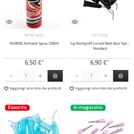
RD-RP-0692
1UP-10203
RUDDOG Activator Spray 200ml
1up Racing HD Curved Steel Glue Tips -
Standard
6,50 €*
6,90 €*
Quantità del prodotto: inserisci la quantità desiderata o usa i pulsanti per aumentare o diminui
Quantità del prodotto: inserisci la quantità de
Aggiungi alla lista dei preferiti
Aggiungi alla lista dei preferiti
Esaurito
In magazzino