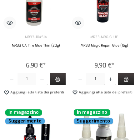
MR33-104514
MR33-MRG-GLUE
MR33 CA Tire Glue Thin (20g)
MR33 Magic Repair Glue (15g)
6,90 €*
9,90 €*
Quantità del prodotto: inserisci la quantità desiderata o usa i pulsanti per aumentare o diminui
Quantità del prodotto: inserisci la quantità de
Aggiungi alla lista dei preferiti
Aggiungi alla lista dei preferiti
In magazzino
In magazzino
Suggerimento
Suggerimento