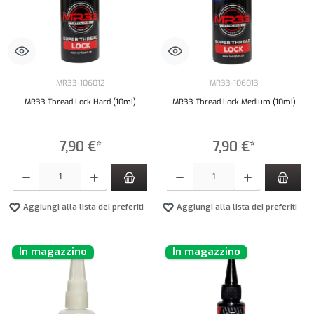
MR33-106012
MR33-106013
MR33 Thread Lock Hard (10ml)
MR33 Thread Lock Medium (10ml)
7,90 €*
7,90 €*
Quantità del prodotto: inserisci la quantità desiderata o usa i pulsanti per aumentare o diminui
Quantità del prodotto: inserisci la quantità de
Aggiungi alla lista dei preferiti
Aggiungi alla lista dei preferiti
In magazzino
In magazzino