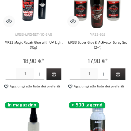
MR33-MRG-SET-NO-BAG
MR33-SGS
MR33 Magic Repair Glue with UV Light
MR33 Super Glue & Activator Spray Set
(15g)
(2+1)
18,90 €*
17,90 €*
Quantità del prodotto: inserisci la quantità desiderata o usa i pulsanti per aumentare o diminui
Quantità del prodotto: inserisci la quantità de
Aggiungi alla lista dei preferiti
Aggiungi alla lista dei preferiti
In magazzino
> 500 lagernd