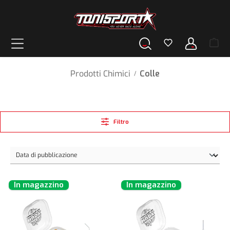
nuto principale
Prodotti Chimici
Colle
/
Filtro
In magazzino
In magazzino