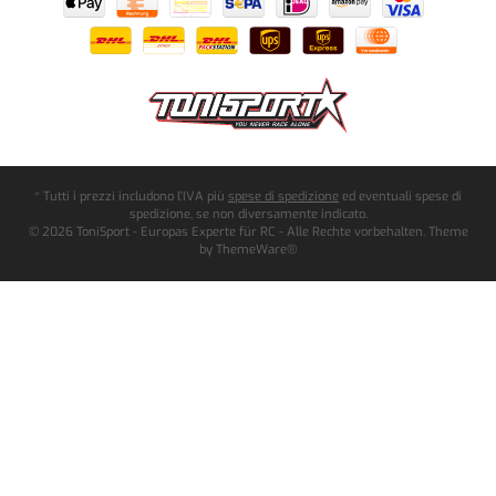
* Tutti i prezzi includono l'IVA più
spese di spedizione
ed eventuali spese di
spedizione, se non diversamente indicato.
© 2026 ToniSport - Europas Experte für RC - Alle Rechte vorbehalten. Theme
by
ThemeWare®