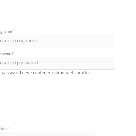
ognome*
assword*
a password deve contenere almeno 8 caratteri.
ivico*