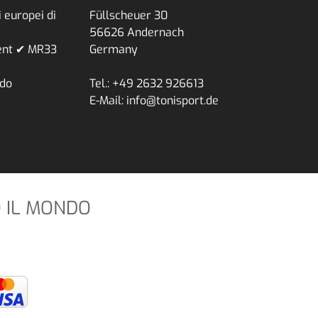
 europei di
Füllscheuer 30
56626 Andernach
ent ✔ MR33
Germany
ndo
Tel.: +49 2632 926613
E-Mail: info@tonisport.de
O IL MONDO