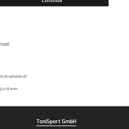
Continua
rmati
ni di servizio
di
ti
e di aver
ToniSport GmbH