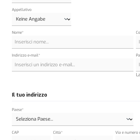
Appellativo
Nome*
C
Indirizzo e-mail*
P
L
Il tuo indirizzo
Paese*
CAP
Città*
Via e numero c