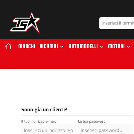
 ricerca
Passa alla navigazione principale
MARCHI
RICAMBI
AUTOMODELLI
MOTORI
Sono già un cliente!
Il tuo indirizzo e-mail
La tua password