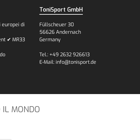
ToniSport GmbH
 europei di
Füllscheuer 30
56626 Andernach
ent ✔ MR33
Germany
ndo
Tel.: +49 2632 926613
E-Mail: info@tonisport.de
O IL MONDO