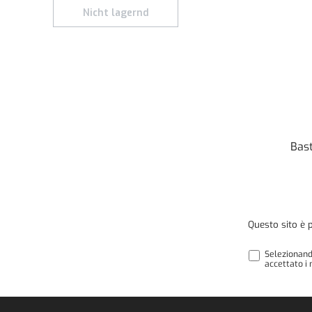
Nicht lagernd
Bast
Questo sito è 
Selezionand
accettato i 