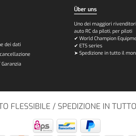
Über uns
Uno dei maggiori rivenditori
auto RC da piloti, per piloti
✔ World Champion Equipm
e dei dati
✔ ETS series
➤ Spedizione in tutto il mo
i cancellazione
/ Garanzia
 FLESSIBILE / SPEDIZIONE IN TUTT