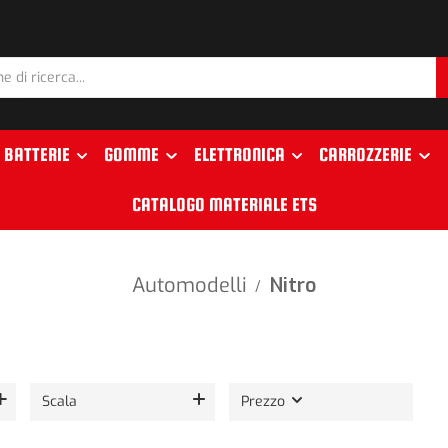
BATTERIE
GOMME
ELETTRONICA
CARROZZERIE
CATALOGO MATERIALE ETS
Automodelli
Nitro
/
Scala
Prezzo