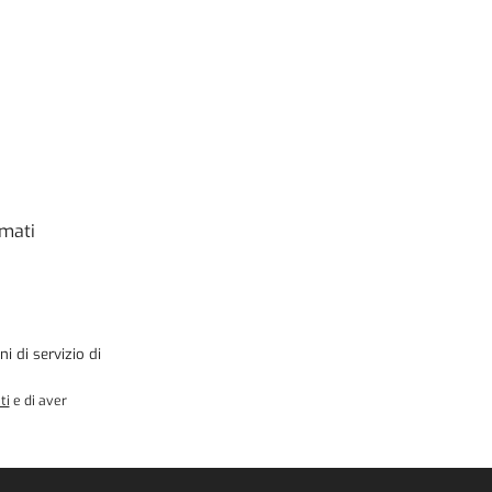
rmati
ni di servizio
di
ti
e di aver