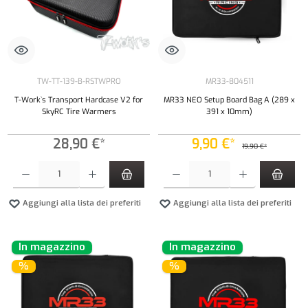
TW-TT-139-B-RSTWPRO
MR33-804511
T-Work`s Transport Hardcase V2 for
MR33 NEO Setup Board Bag A (289 x
SkyRC Tire Warmers
391 x 10mm)
28,90 €*
9,90 €*
19,90 €*
Quantità del prodotto: inserisci la quantità desiderata o usa i pulsanti per aumentare o diminui
Quantità del prodotto: inserisci la quantità de
Aggiungi alla lista dei preferiti
Aggiungi alla lista dei preferiti
In magazzino
In magazzino
%
%