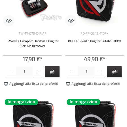
TW-TT-075-O-RIAR
RD-RP-0643-T10PX
T-Work`s Compact Hardcase Bag for
RUDDOG Radio Bag for Futaba T10PX
Ride Air Remover
17,90 €*
49,90 €*
Quantità del prodotto: inserisci la quantità desiderata o usa i pulsanti per aumentare o diminui
Quantità del prodotto: inserisci la quantità de
Aggiungi alla lista dei preferiti
Aggiungi alla lista dei preferiti
In magazzino
In magazzino