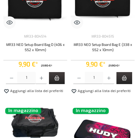
MR33-804514
MR33-804515
MR33 NEO Setup Board Bag D (406 x
MR33 NEO Setup Board Bag E (338 x
552 x 10mm)
552 x 10mm)
9,90 €*
9,90 €*
21,90 €*
21,90 €*
Quantità del prodotto: inserisci la quantità desiderata o usa i pulsanti per aumentare o diminui
Quantità del prodotto: inserisci la quantità de
Aggiungi alla lista dei preferiti
Aggiungi alla lista dei preferiti
In magazzino
In magazzino