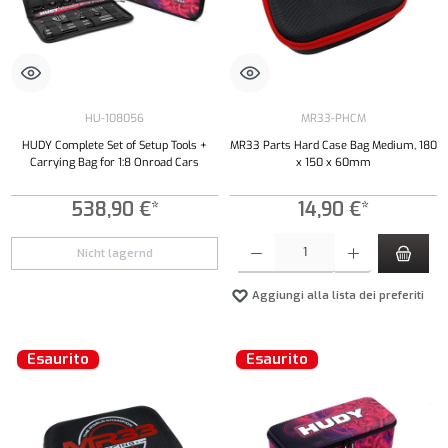
HU-108056
MR33-PHCM
HUDY Complete Set of Setup Tools +
MR33 Parts Hard Case Bag Medium, 180
Carrying Bag for 1:8 Onroad Cars
x 150 x 60mm
538,90 €*
14,90 €*
Quantità del prodotto: inserisci la quantità de
Nicht lagernd
Aggiungi alla lista dei preferiti
Esaurito
Esaurito