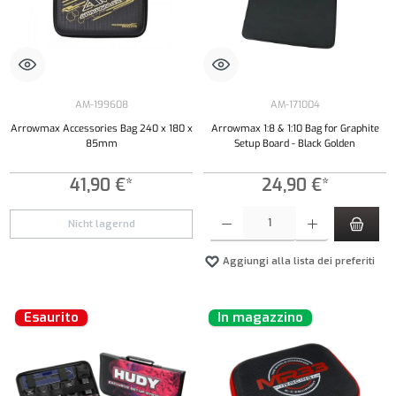
AM-199608
AM-171004
Arrowmax Accessories Bag 240 x 180 x
Arrowmax 1:8 & 1:10 Bag for Graphite
85mm
Setup Board - Black Golden
41,90 €*
24,90 €*
Quantità del prodotto: inserisci la quantità de
Nicht lagernd
Aggiungi alla lista dei preferiti
Esaurito
In magazzino