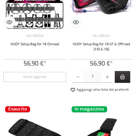
HU-199231
HU-199241
HUDY Setup Bag for 1:8 Onroad
HUDY Setup Bag for 1:8 GT & Offroad
)1:10 & 1:8)
56,90 €*
56,90 €*
Quantità del prodotto: inserisci la quantità de
Nicht lagernd
Aggiungi alla lista dei preferiti
Esaurito
In magazzino