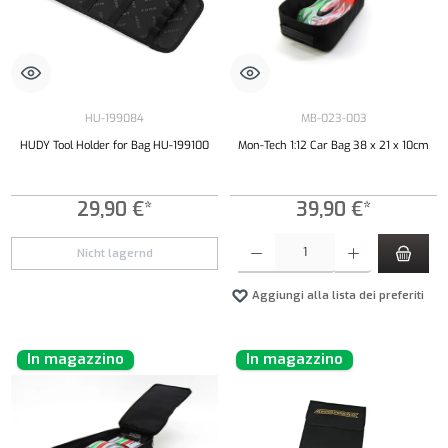
HU-199084
MB-023-003
HUDY Tool Holder for Bag HU-199100
Mon-Tech 1:12 Car Bag 38 x 21 x 10cm
29,90 €*
39,90 €*
Quantità del prodotto: inserisci la quantità de
Nicht lagernd
Aggiungi alla lista dei preferiti
In magazzino
In magazzino