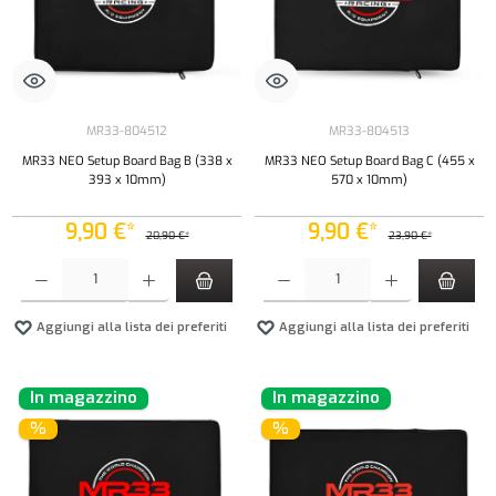
MR33-804512
MR33-804513
MR33 NEO Setup Board Bag B (338 x
MR33 NEO Setup Board Bag C (455 x
393 x 10mm)
570 x 10mm)
9,90 €*
9,90 €*
20,90 €*
23,90 €*
Quantità del prodotto: inserisci la quantità desiderata o usa i pulsanti per aumentare o diminui
Quantità del prodotto: inserisci la quantità de
Aggiungi alla lista dei preferiti
Aggiungi alla lista dei preferiti
In magazzino
In magazzino
%
%