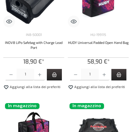
IN8-50001
HU-199115
INOV8 LiPo Safebag with Charge Lead
HUDY Universal Padded Open Hand Bag
Port
18,90 €*
58,90 €*
Quantità del prodotto: inserisci la quantità desiderata o usa i pulsanti per aumentare o diminui
Quantità del prodotto: inserisci la quantità de
Aggiungi alla lista dei preferiti
Aggiungi alla lista dei preferiti
In magazzino
In magazzino