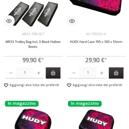
MR33-TRB-SET
HU-199302-H
MR33 Trolley Bag incl. 3 Black Hollow
HUDY Hard Case 195 x 150 x 51mm
Boxes
99,90 €*
29,90 €*
Quantità del prodotto: inserisci la quantità desiderata o usa i pulsanti per aumentare o diminui
Quantità del prodotto: inserisci la quantità de
Aggiungi alla lista dei preferiti
Aggiungi alla lista dei preferiti
In magazzino
In magazzino