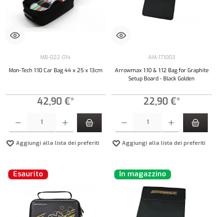
MB-022-014
AM-171003
Mon-Tech 1:10 Car Bag 44 x 25 x 13cm
Arrowmax 1:10 & 1:12 Bag for Graphite
Setup Board - Black Golden
42,90 €*
22,90 €*
Quantità del prodotto: inserisci la quantità desiderata o usa i pulsanti per aumentare o diminui
Quantità del prodotto: inserisci la quantità de
Aggiungi alla lista dei preferiti
Aggiungi alla lista dei preferiti
Esaurito
In magazzino