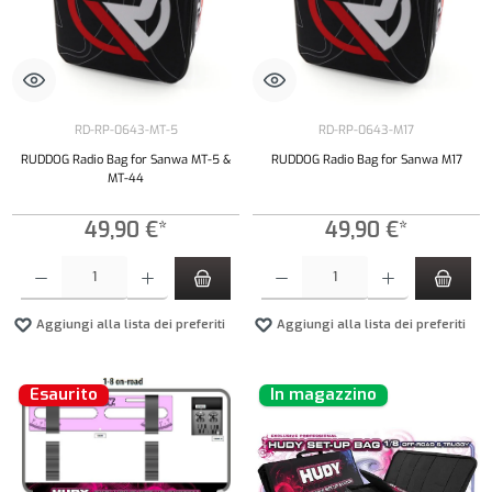
RD-RP-0643-MT-5
RD-RP-0643-M17
RUDDOG Radio Bag for Sanwa MT-5 &
RUDDOG Radio Bag for Sanwa M17
MT-44
49,90 €*
49,90 €*
Quantità del prodotto: inserisci la quantità desiderata o usa i pulsanti per aumentare o diminui
Quantità del prodotto: inserisci la quantità de
Aggiungi alla lista dei preferiti
Aggiungi alla lista dei preferiti
Esaurito
In magazzino