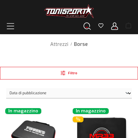
nuto principale
Attrezzi
Borse
/
Filtro
In magazzino
In magazzino
%