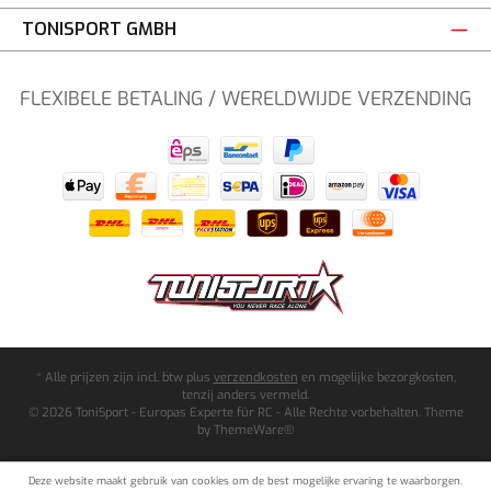
TONISPORT GMBH
FLEXIBELE BETALING / WERELDWIJDE VERZENDING
* Alle prijzen zijn incl. btw plus
verzendkosten
en mogelijke bezorgkosten,
tenzij anders vermeld.
© 2026 ToniSport - Europas Experte für RC - Alle Rechte vorbehalten. Theme
by
ThemeWare®
Deze website maakt gebruik van cookies om de best mogelijke ervaring te waarborgen.