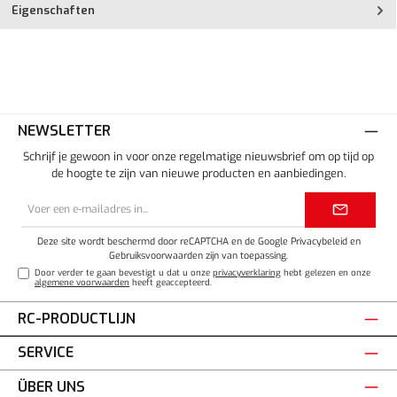
Eigenschaften
NEWSLETTER
Schrijf je gewoon in voor onze regelmatige nieuwsbrief om op tijd op
de hoogte te zijn van nieuwe producten en aanbiedingen.
E-
mailadres*
Deze site wordt beschermd door reCAPTCHA en de Google
Privacybeleid
en
Gebruiksvoorwaarden
zijn van toepassing.
Door verder te gaan bevestigt u dat u onze
privacyverklaring
hebt gelezen en onze
algemene voorwaarden
heeft geaccepteerd.
RC-PRODUCTLIJN
SERVICE
ÜBER UNS