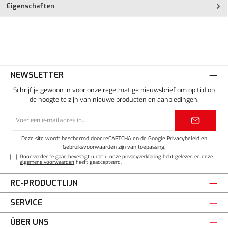
Eigenschaften
NEWSLETTER
Schrijf je gewoon in voor onze regelmatige nieuwsbrief om op tijd op
de hoogte te zijn van nieuwe producten en aanbiedingen.
E-
mailadres*
Deze site wordt beschermd door reCAPTCHA en de Google
Privacybeleid
en
Gebruiksvoorwaarden
zijn van toepassing.
Door verder te gaan bevestigt u dat u onze
privacyverklaring
hebt gelezen en onze
algemene voorwaarden
heeft geaccepteerd.
RC-PRODUCTLIJN
SERVICE
ÜBER UNS