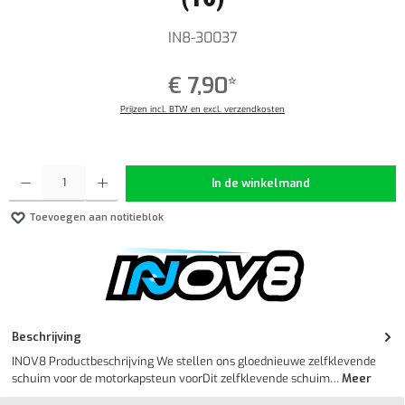
IN8-30037
€ 7,90*
Prijzen incl. BTW en excl. verzendkosten
Producthoeveelheid: Voer de gewenste hoeveelheid in of gebruik de knoppen om de hoeveelheid
In de winkelmand
Toevoegen aan notitieblok
Beschrijving
INOV8 Productbeschrijving We stellen ons gloednieuwe zelfklevende
schuim voor de motorkapsteun voorDit zelfklevende schuim…
Meer