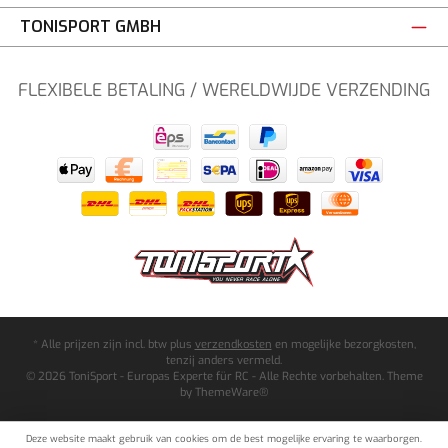
TONISPORT GMBH
FLEXIBELE BETALING / WERELDWIJDE VERZENDING
* Alle prijzen zijn incl. btw plus
verzendkosten
en mogelijke bezorgkosten,
tenzij anders vermeld.
© 2026 ToniSport - Europas Experte für RC - Alle Rechte vorbehalten. Theme
by
ThemeWare®
Deze website maakt gebruik van cookies om de best mogelijke ervaring te waarborgen.