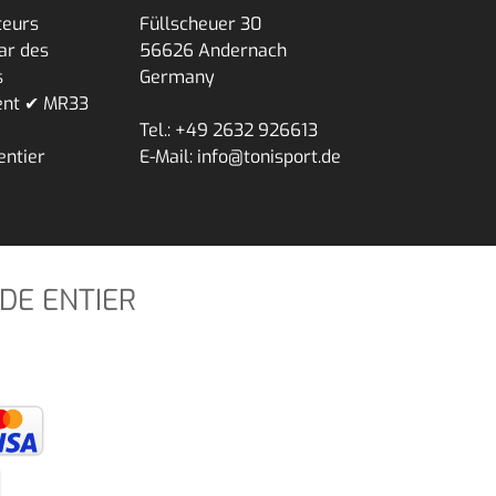
teurs
Füllscheuer 30
ar des
56626 Andernach
s
Germany
ent ✔ MR33
Tel.: +49 2632 926613
entier
E-Mail: info@tonisport.de
DE ENTIER