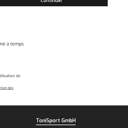
Continuer
rmé à temps
ilisation
de
ction des
ToniSport GmbH